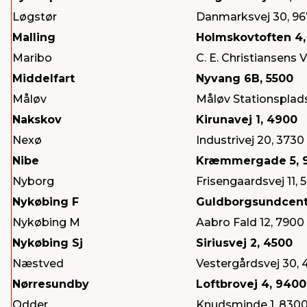
Løgstør
Danmarksvej 30, 9
Malling
Holmskovtoften 4,
Maribo
C. E. Christiansens 
Middelfart
Nyvang 6B, 5500
Måløv
Måløv Stationsplads
Nakskov
Kirunavej 1, 4900
Nexø
Industrivej 20, 3730
Nibe
Kræmmergade 5, 
Nyborg
Frisengaardsvej 11, 
Nykøbing F
Guldborgsundcentr
Nykøbing M
Aabro Fald 12, 7900
Nykøbing Sj
Siriusvej 2, 4500
Næstved
Vestergårdsvej 30, 
Nørresundby
Loftbrovej 4, 9400
Odder
Knudsminde 1, 830