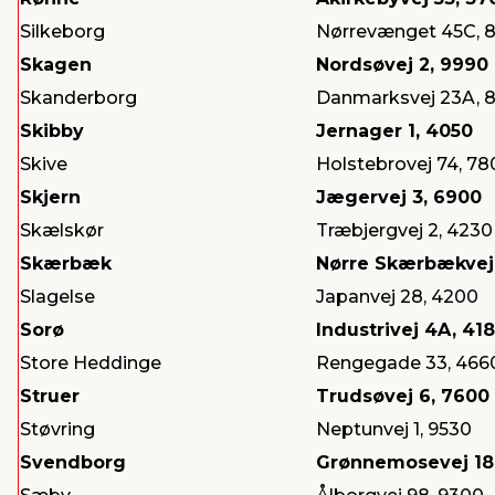
Silkeborg
Nørrevænget 45C, 
Skagen
Nordsøvej 2, 9990
Skanderborg
Danmarksvej 23A, 
Skibby
Jernager 1, 4050
Skive
Holstebrovej 74, 78
Skjern
Jægervej 3, 6900
Skælskør
Træbjergvej 2, 4230
Skærbæk
Nørre Skærbækvej
Slagelse
Japanvej 28, 4200
Sorø
Industrivej 4A, 41
Store Heddinge
Rengegade 33, 466
Struer
Trudsøvej 6, 7600
Støvring
Neptunvej 1, 9530
Svendborg
Grønnemosevej 18