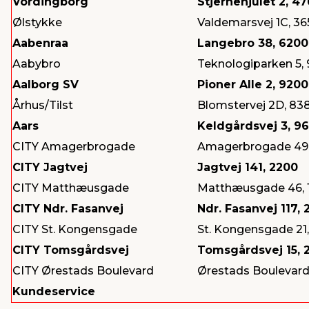
Vordingborg
Stjernehjulet 2, 4
Ølstykke
Valdemarsvej 1C, 36
Aabenraa
Langebro 38, 6200
Aabybro
Teknologiparken 5,
Aalborg SV
Pioner Alle 2, 9200
Århus/Tilst
Blomstervej 2D, 83
Aars
Keldgårdsvej 3, 9
CITY Amagerbrogade
Amagerbrogade 49
CITY Jagtvej
Jagtvej 141, 2200
CITY Matthæusgade
Matthæusgade 46, 
CITY Ndr. Fasanvej
Ndr. Fasanvej 117,
CITY St. Kongensgade
St. Kongensgade 21,
CITY Tomsgårdsvej
Tomsgårdsvej 15, 
CITY Ørestads Boulevard
Ørestads Boulevard
Kundeservice