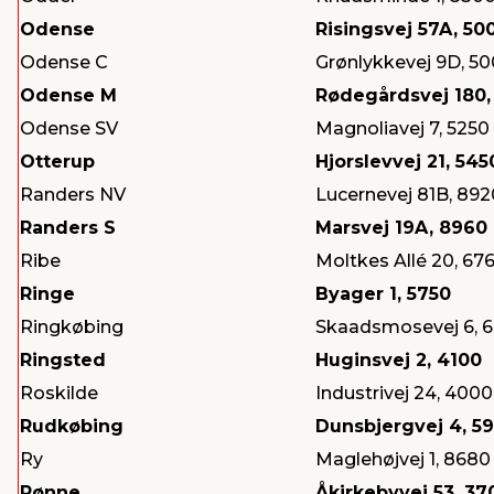
Odense
Risingsvej 57A, 50
Odense C
Grønlykkevej 9D, 5
Odense M
Rødegårdsvej 180,
Odense SV
Magnoliavej 7, 5250
Otterup
Hjorslevvej 21, 545
Randers NV
Lucernevej 81B, 892
Randers S
Marsvej 19A, 8960
Ribe
Moltkes Allé 20, 67
Ringe
Byager 1, 5750
Ringkøbing
Skaadsmosevej 6, 
Ringsted
Huginsvej 2, 4100
Roskilde
Industrivej 24, 4000
Rudkøbing
Dunsbjergvej 4, 5
Ry
Maglehøjvej 1, 8680
Rønne
Åkirkebyvej 53, 3