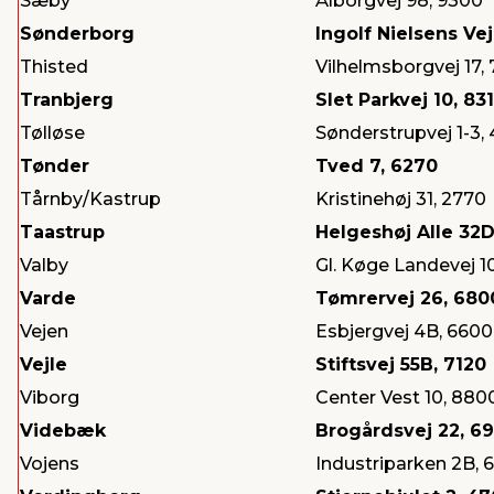
Sæby
Ålborgvej 98, 9300
Sønderborg
Ingolf Nielsens Vej
Thisted
Vilhelmsborgvej 17,
Tranbjerg
Slet Parkvej 10, 83
Tølløse
Sønderstrupvej 1-3,
Tønder
Tved 7, 6270
Tårnby/Kastrup
Kristinehøj 31, 2770
Taastrup
Helgeshøj Alle 32D
Valby
Gl. Køge Landevej 1
Varde
Tømrervej 26, 680
Vejen
Esbjergvej 4B, 6600
Vejle
Stiftsvej 55B, 7120
Viborg
Center Vest 10, 880
Videbæk
Brogårdsvej 22, 6
Vojens
Industriparken 2B, 