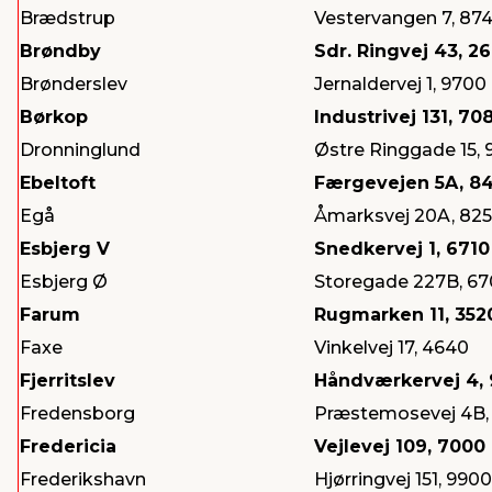
Brædstrup
Vestervangen 7, 87
Brøndby
Sdr. Ringvej 43, 2
Brønderslev
Jernaldervej 1, 9700
Børkop
Industrivej 131, 70
Dronninglund
Østre Ringgade 15, 
Ebeltoft
Færgevejen 5A, 8
Egå
Åmarksvej 20A, 82
Esbjerg V
Snedkervej 1, 6710
Esbjerg Ø
Storegade 227B, 67
Farum
Rugmarken 11, 352
Faxe
Vinkelvej 17, 4640
Fjerritslev
Håndværkervej 4,
Fredensborg
Præstemosevej 4B,
Fredericia
Vejlevej 109, 7000
Frederikshavn
Hjørringvej 151, 9900