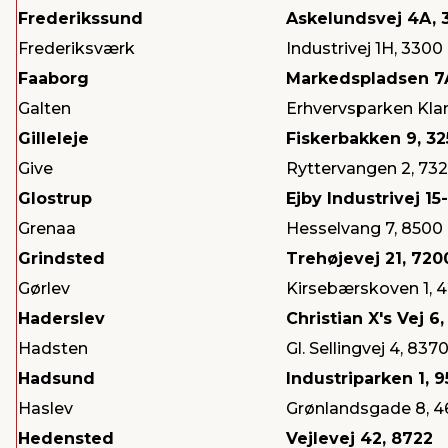
Frederikssund
Askelundsvej 4A, 
Frederiksværk
Industrivej 1H, 3300
Faaborg
Markedspladsen 7
Galten
Erhvervsparken Kla
Gilleleje
Fiskerbakken 9, 32
Give
Ryttervangen 2, 73
Glostrup
Ejby Industrivej 15
Grenaa
Hesselvang 7, 8500
Grindsted
Trehøjevej 21, 720
Gørlev
Kirsebærskoven 1, 
Haderslev
Christian X's Vej 6
Hadsten
Gl. Sellingvej 4, 837
Hadsund
Industriparken 1, 
Haslev
Grønlandsgade 8, 4
Hedensted
Vejlevej 42, 8722