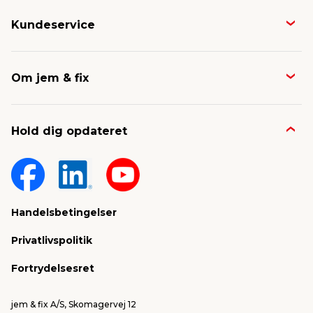
Kundeservice
Butikker & åbningstider
Om jem & fix
Avisen
Job & karriere
Kontakt og FAQ
Hold dig opdateret
Nyheder & presse
Gavekort
Om jem & fix
Fragt & levering
Sponsorater & projekter
Reklamation
Handelsbetingelser
Konkurrencevindere
Varemærker
Privatlivspolitik
FSC®
Falske mails & svindel
Fortrydelsesret
Bliv leverandør/Become supplier
Fortryd ordre
jem & fix A/S, Skomagervej 12