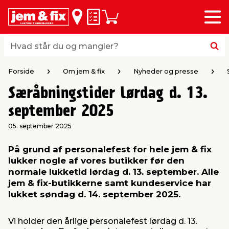
Menu
bage
bage
bage
bage
bage
bage
bage
bage
bage
Huskeseddel
Indkøbskurv
i
i
i
i
i
i
i
i
i
byggematerialer
haven
huset
vvs
el & belysning
maling & kemi
værktøj
bil & fritid
sæsonafslutning
Hvad står du og mangler?
Hvad står du og mangler?
stelse
gning
dsel & varme
værelse
kler
dørsmaling
ktøj
udstyr
nafslutning
Forside
Om jem & fix
Nyheder og presse
Særåbningstider lørdag d. 13.
 loft & vægge
oldning
t
ndørsbelysning
ndørsmaling
værktøj
udstyr
september 2025
05. september 2025
& vinduer
møbler
tning
haner & armatur
dørsbelysning
udstyr
aring af værktøj
ing
På grund af personalefest for hele jem & fix
lukker nogle af vores butikker før den
eplader
redskaber
er & ophæng
e
lder
ring & kemikalier
e maskiner
rtikler
normale lukketid lørdag d. 13. september. Alle
jem & fix-butikkerne samt kundeservice har
& brædder
maskiner
ing & opbevaring
 & ventilation
t Home
el- & fugemasse
redskaber
ronik
lukket søndag d. 14. september 2025.
Vi holder den årlige personalefest lørdag d. 13.
ruktion
bygninger
ner & persienner
 & kloak
okker
r & spande
& underholdning