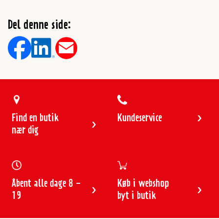
Del denne side:
Find en butik
Kundeservice
nær dig
Åbent alle dage 8 -
Køb i webshop
19
byt i butik