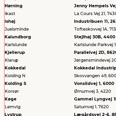
Hørning
Jenny Hempels Vej
Ikast
La Cours Vej 21, 743
Ishøj
Industribuen 11, 26
Juelsminde
Tofteskovvej 1A, 71
Kalundborg
Stejlhøj 30B, 4400
Karlslunde
Karlslunde Parkvej 1
Kjellerup
Parallelvej 2D, 862
Klarup
Jørgensmindevej 20
Kokkedal
Kokkedal Industrip
Kolding N
Skovvangen 49, 60
Kolding S
Vonsildvej 1, 6000
Korsør
Ørnumvej 3, 4220
Køge
Gammel Lyngvej 1
Lemvig
Saturnvej 1, 7620
Lystrup
Lægårdsvej 2-6, 8