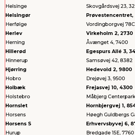
Helsinge
Skovgårdsvej 23, 3
Helsingør
Prøvestencentret, 
Herfølge
Vordingborgvej 78C
Herlev
Virkeholm 2, 2730
Herning
Åvænget 4, 7400
Hillerød
Egespurs Allé 3, 3
Hinnerup
Samsøvej 42, 8382
Hjørring
Hedevold 2, 9800
Hobro
Drejøvej 3, 9500
Holbæk
Frejasvej 10, 4300
Holstebro
Måbjerg Centerpark
Hornslet
Hornbjergvej 1, 85
Horsens
Høegh Guldbergs Ga
Horsens S
Erhvervsbyvej 6, 
Hurup
Bredgade 15E, 7760