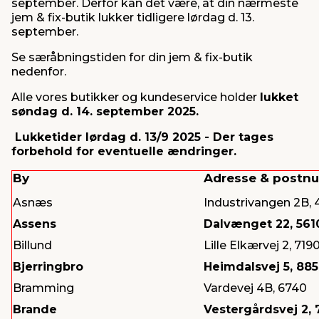
september. Derfor kan det være, at din nærmeste
jem & fix-butik lukker tidligere lørdag d. 13.
september.
indretning
er & sikkerhed
 fittings
dsbelysning
eklædning
& udendørs spa
Se særåbningstiden for din jem & fix-butik
nedenfor.
r & stilladser
e
behandling
ne, data & TV
& fritid
Alle vores butikker og kundeservice holder
lukket
søndag d. 14. september 2025.
debeklædning
ing
asser & standere
rier
 sko
Lukketider lørdag d. 13/9 2025 - Der tages
forbehold for eventuelle ændringer.
antning
ri & syltning
By
Adresse & postn
Asnæs
Industrivangen 2B, 
dyr & ukrudt
Assens
Dalvænget 22, 561
Billund
Lille Elkærvej 2, 719
Bjerringbro
Heimdalsvej 5, 88
Bramming
Vardevej 4B, 6740
Brande
Vestergårdsvej 2, 