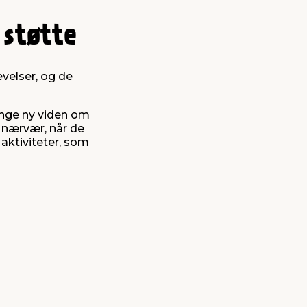
 støtte
evelser, og de
 unge ny viden om
nærvær, når de
aktiviteter, som