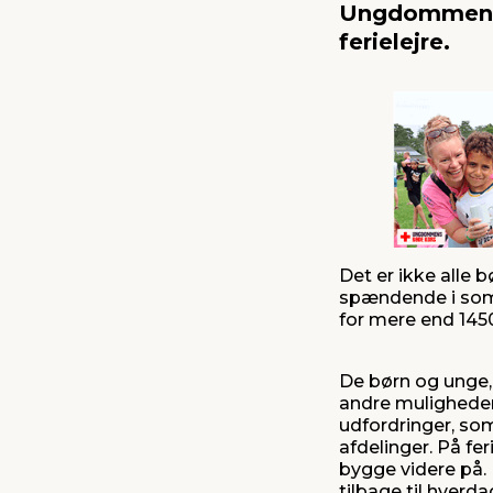
Ungdommens 
ferielejre.
Det er ikke alle 
spændende i somm
for mere end 1450
De børn og unge,
andre muligheder 
udfordringer, so
afdelinger. På fe
bygge videre på.
tilbage til hverd