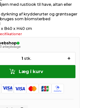
åjern med rustlook til have, altan eller
l dyrkning af krydderurter og grøntsager
 bruges som blomsterbed
d
0 x B40 x H40 cm
ecifikationer
 webshop
- 3 arbejdsdage
+
1
stk.
Læg i kurv