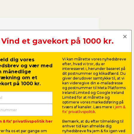
ruge:
Vind et gavekort på 1000 kr.
gnerede lægter
(vi brugte længden
)
eld dig vores
Vi kan målrette vores nyhedsbreve
efter, hvad vi tror, du er
gnerede terrassebrædder
edsbrev og vær med
interesseret i, herunder baseret på
n månedlige
dit postnummer og klikadfærd. Du
 & skruemaskine
rækning om et
giver derudover samtykke til, at vi
kort på 1000 kr.
kan videregive din e-mailadresse
hjul
(vi brugte to med bremse og to
og postnummer til Meta Platforms
Ireland Limited og Google Ireland
Limited for at målrette og
optimere vores markedsføring på
eskolejord
tværs af kanaler. Læs mere i
jem &
fix' privatlivspolitik
.
ttelsesdug
 & fix' privatlivspolitik her
Bemærk, at du efter tilmelding til
enhver tid kan afmelde dig
og hele materialelisten her
er fra os et par gange om
nyhedsbreve fra jem & fix igen ved