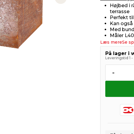
Next slide
Højbed i r
terrasse
Perfekt ti
Kan også
Med bun
Måler L4
Læs mere
Se sp
På lager i
Leveringstid 1 
-