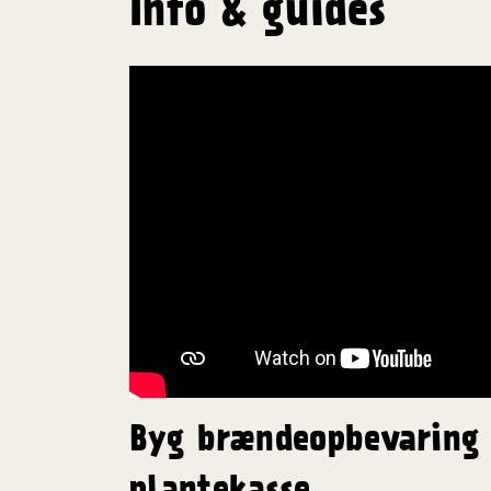
Info & guides
Byg brændeopbevaring
plantekasse