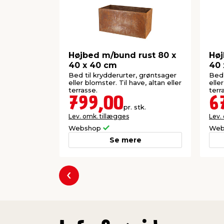
Højbed m/bund rust 80 x
Høj
40 x 40 cm
40 
Bed til krydderurter, grøntsager
Bed 
eller blomster. Til have, altan eller
elle
terrasse.
terr
799,00
6
pr. stk.
Lev. omk. tillægges
Lev.
Webshop
Web
Se mere
Forrige