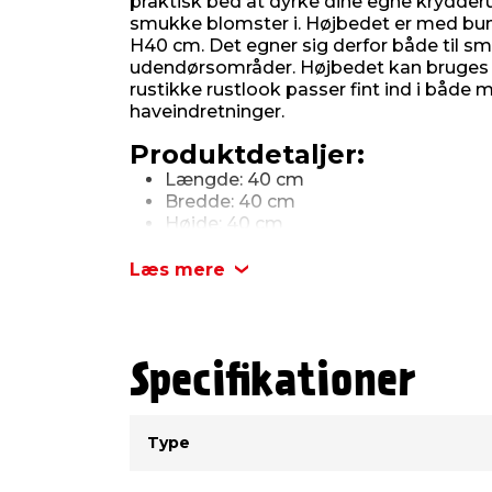
praktisk bed at dyrke dine egne krydderur
smukke blomster i. Højbedet er med bun
H40 cm. Det egner sig derfor både til s
udendørsområder. Højbedet kan bruges t
rustikke rustlook passer fint ind i både 
haveindretninger.
Produktdetaljer:
Længde: 40 cm
Bredde: 40 cm
Højde: 40 cm
Materiale: Råjern
Læs mere
Specifikationer
Type
Værdi
Type