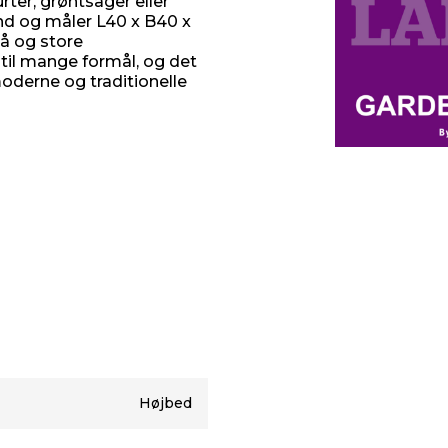
ter, grøntsager eller
d og måler L40 x B40 x
må og store
il mange formål, og det
moderne og traditionelle
Højbed