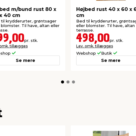
bed m/bund rust 80 x
Højbed rust 40 x 60 x 
x 40 cm
cm
til krydderurter, grøntsager
Bed til krydderurter, grøntsa
r blomster. Til have, altan eller
eller blomster. Til have, altan 
asse.
terrasse.
99,00
498,00
pr. stk.
pr. stk.
 omk. tillægges
Lev. omk. tillægges
shop
Webshop
Butik
Se mere
Se mere
t