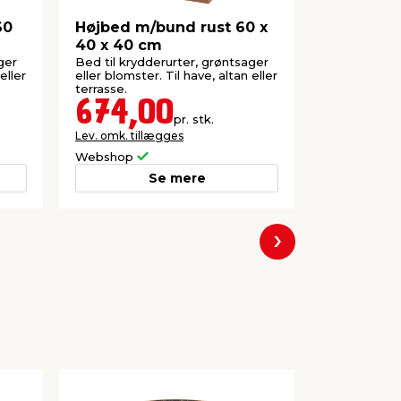
60
Højbed m/bund rust 60 x
Højbed E
40 x 40 cm
galvanise
ger
Bed til krydderurter, grøntsager
Kan anvend
eller
eller blomster. Til have, altan eller
også velegne
terrasse.
674,00
299,
pr. stk.
Lev. omk. tillægges
Lev. omk. til
Webshop
Webshop
Se mere
Næste