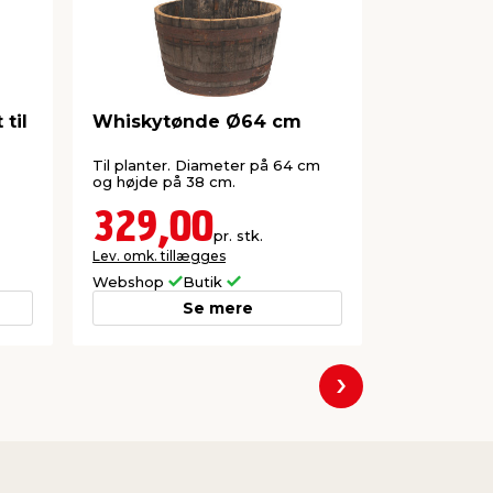
til
Whiskytønde Ø64 cm
Selvlukk
insektne
Til planter. Diameter på 64 cm
Luft ud uden
og højde på 38 cm.
Justerbar i 
aluramme.
329,00
219,
pr. stk.
Lev. omk. tillægges
Lev. omk. til
Webshop
Butik
Webshop
Se mere
Næste