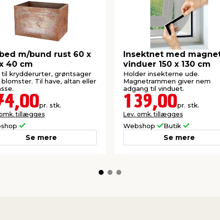
bed m/bund rust 60 x
Insektnet med magnet 
x 40 cm
vinduer 150 x 130 cm
til krydderurter, grøntsager
Holder insekterne ude.
r blomster. Til have, altan eller
Magnetrammen giver nem
asse.
adgang til vinduet.
74,00
139,00
pr. stk.
pr. stk.
 omk. tillægges
Lev. omk. tillægges
shop
Webshop
Butik
Se mere
Se mere