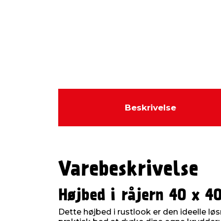
Beskrivelse
Varebeskrivelse
Højbed i råjern 40 x 4
Dette højbed i rustlook er den ideelle løs