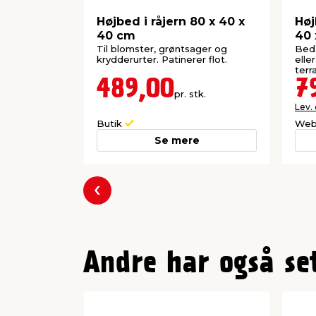
Højbed i råjern 80 x 40 x
Høj
40 cm
40 
Til blomster, grøntsager og
Bed 
krydderurter. Patinerer flot.
elle
terr
489,00
7
pr. stk.
Lev.
Butik
Web
Se mere
Forrige
Andre har også se