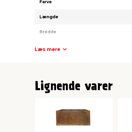
Farve
Længde
Bredde
Højde
Læs mere
Materiale
Lignende varer