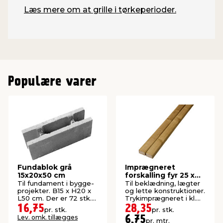
Læs mere om at grille i tørkeperioder.
Populære varer
Fundablok grå
Imprægneret
15x20x50 cm
forskalling fyr 25 x
50 x 4200 mm
Til fundament i bygge-
Til beklædning, lægter
projekter. B15 x H20 x
og lette konstruktioner.
L50 cm. Der er 72 stk.
Trykimprægneret i kl.
pr. palle.
NTR AB.
16,75
28,35
pr. stk.
pr. stk.
Lev. omk. tillægges
6,75
pr. mtr.