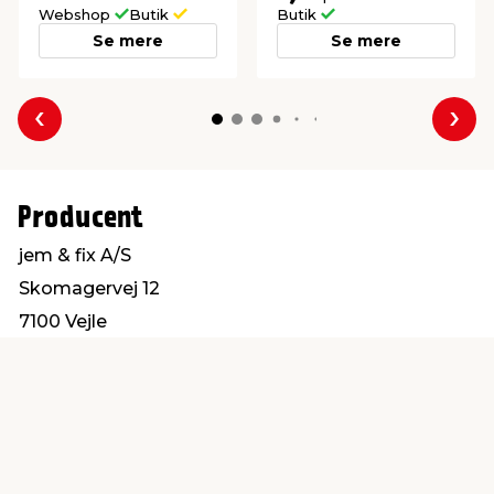
Webshop
Butik
Butik
Se mere
Se mere
Forrige
Næs
Producent
jem & fix A/S
Skomagervej 12
7100 Vejle
kundeservice@jemfix.com