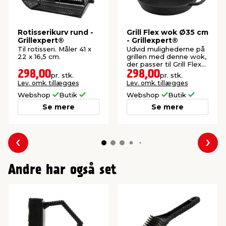
Rotisserikurv rund -
Grill Flex wok Ø35 cm
Grillexpert®
- Grillexpert®
Til rotisseri. Måler 41 x
Udvid mulighederne på
22 x 16,5 cm.
grillen med denne wok,
der passer til Grill Flex
System.
298,00
298,00
pr. stk.
pr. stk.
Lev. omk. tillægges
Lev. omk. tillægges
Webshop
Butik
Webshop
Butik
Se mere
Se mere
Forrige
Næs
Andre har også set