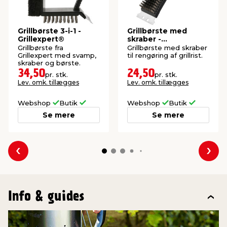
Grillbørste 3-i-1 -
Grillbørste med
Grillexpert®
skraber -
Grillexpert®
Grillbørste fra
Grillbørste med skraber
Grillexpert med svamp,
til rengøring af grillrist.
skraber og børste.
34,50
24,50
pr. stk.
pr. stk.
Lev. omk. tillægges
Lev. omk. tillægges
Webshop
Butik
Webshop
Butik
Se mere
Se mere
Forrige
Næs
Info & guides