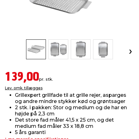
indretning
er & sikkerhed
 fittings
dsbelysning
eklædning
& udendørs spa
r & stilladser
e
behandling
ne, data & TV
& fritid
debeklædning
ing
asser & standere
rier
 sko
antning
ri & syltning
139,00
pr. stk.
Lev. omk. tillægges
dyr & ukrudt
Grillexpert grillfade til at grille rejer, asparges
og andre mindre stykker kød og grøntsager
2 stk. i pakken: Stor og medium og de har en
højde på 2,3 cm
Det store fad måler 41,5 x 25 cm, og det
medium fad måler 33 x 18,8 cm
5 års garanti