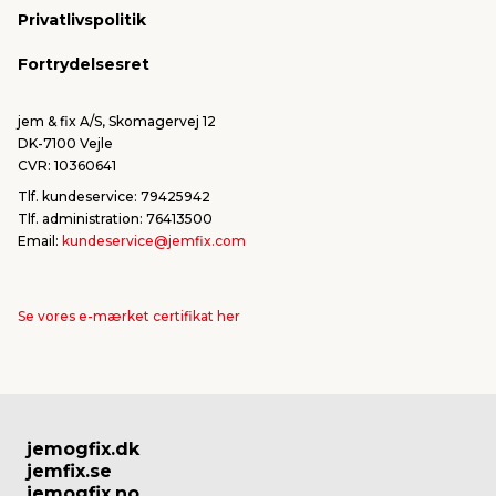
Privatlivspolitik
FSC®
Falske mails & svindel
Fortrydelsesret
Bliv leverandør/Become supplier
Fortryd ordre
jem & fix A/S, Skomagervej 12
DK-7100 Vejle
CVR: 10360641
Tlf. kundeservice: 79425942
Tlf. administration: 76413500
Email:
kundeservice@jemfix.com
Se vores e-mærket certifikat her
jemogfix.dk
jemfix.se
jemogfix.no