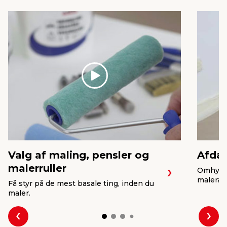
Play
Valg af maling, pensler og
Afdæ
malerruller
Omhygge
malerarb
Få styr på de mest basale ting, inden du
maler.
Forrige
Næs