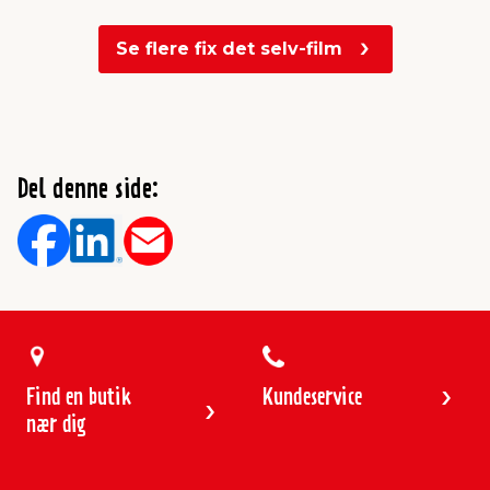
Se flere fix det selv-film
Del denne side:
Find en butik
Kundeservice
nær dig