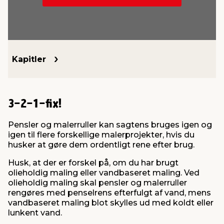
indretning
er & sikkerhed
 fittings
dsbelysning
eklædning
& udendørs spa
r & stilladser
e
behandling
ne, data & TV
& fritid
Kapitler
debeklædning
ing
asser & standere
rier
 sko
3-2-1-fix!
antning
ri & syltning
Pensler og malerruller kan sagtens bruges igen og
igen til flere forskellige malerprojekter, hvis du
husker at gøre dem ordentligt rene efter brug.
dyr & ukrudt
Husk, at der er forskel på, om du har brugt
olieholdig maling eller vandbaseret maling. Ved
olieholdig maling skal pensler og malerruller
rengøres med penselrens efterfulgt af vand, mens
vandbaseret maling blot skylles ud med koldt eller
lunkent vand.