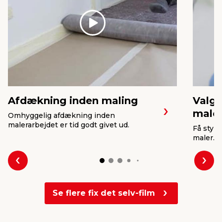
Play
Afdækning inden maling
Valg 
maler
Omhyggelig afdækning inden
malerarbejdet er tid godt givet ud.
Få styr 
maler.
Forrige
Næs
Se flere fix det selv-film