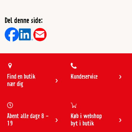
Del denne side:
Find en butik
Kundeservice
nær dig
Åbent alle dage 8 -
Køb i webshop
19
byt i butik