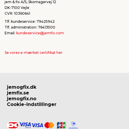
jem & fix A/S, Skomagervej 12
DK-7100 Vejle
CVR: 10360641
Tlf. kundeservice: 79425942
Tlf. administration: 76413500
Email:
kundeservice@jemfix.com
Se vores e-mærket certifikat her
jemogfix.dk
jemfix.se
jemogfix.no
Cookie-indstillinger