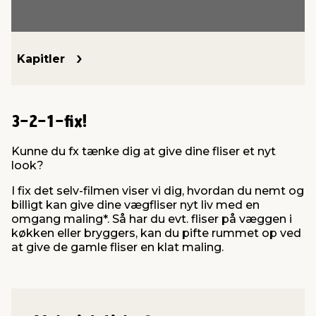
indretning
er & sikkerhed
 fittings
dsbelysning
eklædning
& udendørs spa
Kapitler
r & stilladser
e
behandling
ne, data & TV
& fritid
3-2-1-fix!
debeklædning
ing
asser & standere
rier
 sko
Kunne du fx tænke dig at give dine fliser et nyt
look?
antning
ri & syltning
I fix det selv-filmen viser vi dig, hvordan du nemt og
billigt kan give dine vægfliser nyt liv med en
dyr & ukrudt
omgang maling*. Så har du evt. fliser på væggen i
køkken eller bryggers, kan du pifte rummet op ved
at give de gamle fliser en klat maling.