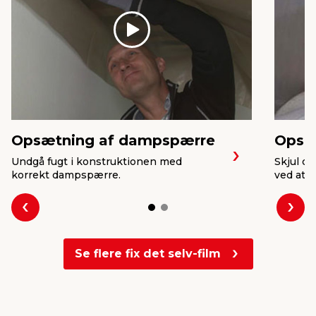
Play
Opsætning af dampspærre
Opsæt
Undgå fugt i konstruktionen med
Skjul o
korrekt dampspærre.
ved at 
Forrige
Næs
Se flere fix det selv-film