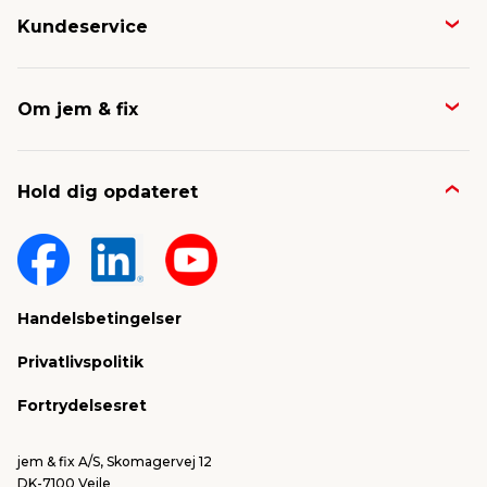
Kundeservice
Butikker & åbningstider
Om jem & fix
Avisen
Job & karriere
Kontakt og FAQ
Hold dig opdateret
Nyheder & presse
Gavekort
Om jem & fix
Fragt & levering
Sponsorater & projekter
Reklamation
Handelsbetingelser
Konkurrencevindere
Varemærker
Privatlivspolitik
FSC®
Falske mails & svindel
Fortrydelsesret
Bliv leverandør/Become supplier
Fortryd ordre
jem & fix A/S, Skomagervej 12
DK-7100 Vejle