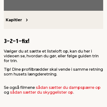
indretning
er & sikkerhed
 fittings
dsbelysning
eklædning
& udendørs spa
Kapitler
r & stilladser
e
behandling
ne, data & TV
& fritid
3-2-1-fix!
debeklædning
ing
asser & standere
rier
 sko
Vælger du at sætte et listeloft op, kan du her i
videoen se, hvordan du gør, eller følge guiden trin
antning
ri & syltning
for trin.
Tip! Dine profilbrædder skal vende i samme retning
dyr & ukrudt
som husets længderetning.
Se også filmene
sådan sætter du dampspærre op
og
sådan sætter du skyggelister op
.