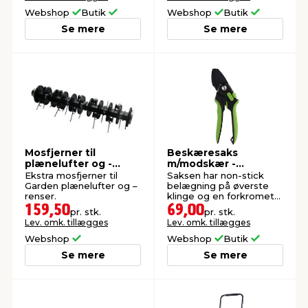
Webshop
Butik
Webshop
Butik
Se mere
Se mere
Mosfjerner til
Beskæresaks
plænelufter og -
m/modskær -
renser - Garden®
Garden®
Ekstra mosfjerner til
Saksen har non-stick
Garden plænelufter og –
belægning på øverste
renser.
klinge og en forkromet
nederste klinge med
159,50
69,00
pr. stk.
pr. stk.
modskær.
Lev. omk. tillægges
Lev. omk. tillægges
Webshop
Webshop
Butik
Se mere
Se mere