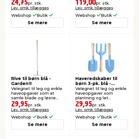
frø, små planter eller løg.
non-slip-greb.
24,75
119,00
pr. stk.
pr. stk.
Lev. omk. tillægges
Lev. omk. tillægges
Webshop
Butik
Webshop
Butik
Se mere
Se mere
Rive til børn blå -
Haveredskaber til
Garden®
børn 3-pk. blå -
Garden®
Velegnet til leg og enkle
Velegnet til leg og enkle
haveopgaver som at
haveopgaver som
samle blade og løsne
plantning og let
jord.
gravearbejde.
29,95
29,95
pr. stk.
pr. stk.
Lev. omk. tillægges
Lev. omk. tillægges
Webshop
Butik
Webshop
Butik
Se mere
Se mere