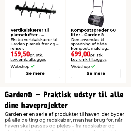
Vertikalskærer til
Kompostspreder 60
plænelufter -
liter - Garden®
Garden®
Ekstra vertikalskærer til
Den anvendes til
Garden plænelufter og –
spredning af både
renser.
kompost, muld og
topdressing.
159,50
699,00
pr. stk.
pr. stk.
Kompostsprederen
Lev. omk. tillægges
Lev. omk. tillægges
fordeler komposten i et
jævnt lag.
Webshop
Webshop
Se mere
Se mere
0
0
1
1
Garden® – Praktisk udstyr til alle
2
2
3
3
dine haveprojekter
4
4
Garden er en serie af produkter til haven, der byder
5
5
på alle de ting og redskaber, man har brug for, når
6
6
haven skal passes og plejes – fra redskaber og
7
7