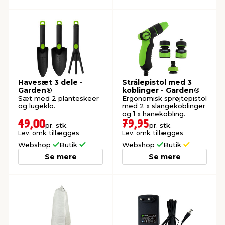
Havesæt 3 dele -
Strålepistol med 3
Garden®
koblinger - Garden®
Sæt med 2 planteskeer
Ergonomisk sprøjtepistol
og lugeklo.
med 2 x slangekoblinger
og 1 x hanekobling.
49,00
79,95
pr. stk.
pr. stk.
Lev. omk. tillægges
Lev. omk. tillægges
Webshop
Butik
Webshop
Butik
Se mere
Se mere