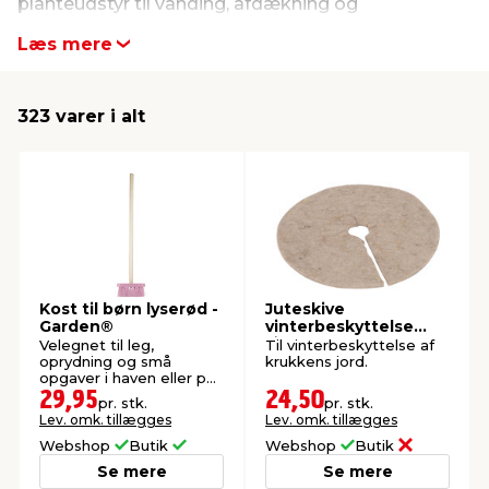
planteudstyr til vanding, afdækning og
solcellelamper. Produkterne er praktiske i
Læs mere
indretning
er & sikkerhed
 fittings
dsbelysning
eklædning
& udendørs spa
hverdagen og passer til både små og store haver.
Se udvalget fra Garden her.
323 varer i alt
r & stilladser
e
behandling
ne, data & TV
& fritid
debeklædning
ing
asser & standere
rier
 sko
antning
ri & syltning
Kost til børn lyserød -
Juteskive
dyr & ukrudt
Garden®
vinterbeskyttelse
Ø34 cm - Garden®
Velegnet til leg,
Til vinterbeskyttelse af
oprydning og små
krukkens jord.
opgaver i haven eller på
terrassen.
29,95
24,50
pr. stk.
pr. stk.
Lev. omk. tillægges
Lev. omk. tillægges
Webshop
Butik
Webshop
Butik
Se mere
Se mere