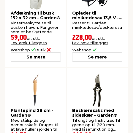
Afdækning til busk
Oplader til
152 x 32 cm - Garden®
minikædesav 13,5 V -
Garden®
Vinterbeskyttelse til
Passer til Garden
buske i haven. Fungerer
minikædesav/beskæresav.
som et beskyttende
omslag.
59,00
228,00
pr. stk.
pr. stk.
Lev. omk. tillægges
Lev. omk. tillægges
Webshop
Butik
Webshop
Se mere
Se mere
Plantepind 28 cm -
Beskæresaks med
Garden®
sideskær - Garden®
Med stålspids og
Til ungt og friskt træ. Til
bambusskaft. Bruges til
grene op til Ø20 mm.
at lave huller i jorden til
Med låsefunktion og