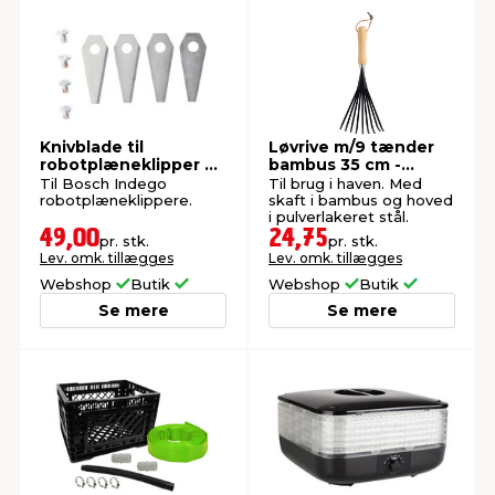
Knivblade til
Løvrive m/9 tænder
robotplæneklipper 9
bambus 35 cm -
stk. - Garden®
Garden®
Til Bosch Indego
Til brug i haven. Med
robotplæneklippere.
skaft i bambus og hoved
i pulverlakeret stål.
49,00
24,75
pr. stk.
pr. stk.
Lev. omk. tillægges
Lev. omk. tillægges
Webshop
Butik
Webshop
Butik
Se mere
Se mere