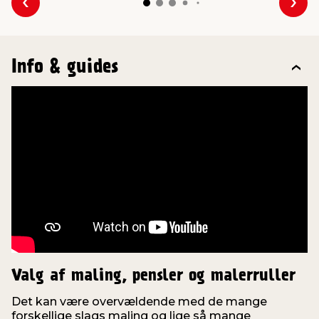
Forrige
Næs
Info & guides
Valg af maling, pensler og malerruller
Det kan være overvældende med de mange
forskellige slags maling og lige så mange