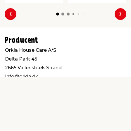
Forrige
Næs
Producent
Orkla House Care A/S
Delta Park 45
2665 Vallensbæk Strand
Info@orkla.dk
Find en butik
Kundeservice
nær dig