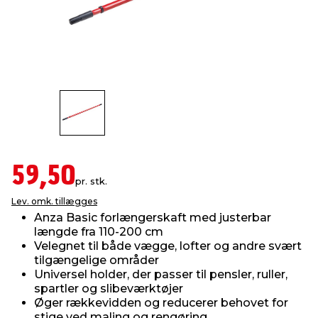
indretning
er & sikkerhed
 fittings
dsbelysning
eklædning
& udendørs spa
r & stilladser
e
behandling
ne, data & TV
& fritid
debeklædning
ing
asser & standere
rier
 sko
antning
ri & syltning
59,50
pr. stk.
Lev. omk. tillægges
dyr & ukrudt
Anza Basic forlængerskaft med justerbar
længde fra 110-200 cm
Velegnet til både vægge, lofter og andre svært
tilgængelige områder
Universel holder, der passer til pensler, ruller,
spartler og slibeværktøjer
Øger rækkevidden og reducerer behovet for
stige ved maling og rengøring