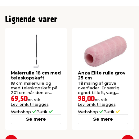
Lignende varer
Malerrulle 18 cm med
Anza Elite rulle grov
teleskopskaft
25 cm
18 cm malerrulle og
Til maling af grove
med teleskopskaft på
overflader. Er særlig
201 cm, når den er
egnet til loft, væg,
foldet ud.
pudset facade, mur og
69,50
98,00
pr. stk.
pr. stk.
vandskuring.
Lev. omk. tillægges
Lev. omk. tillægges
Webshop
Butik
Webshop
Butik
Se mere
Se mere