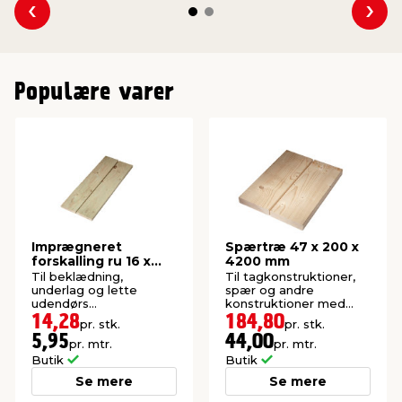
Se forrige
Se 
Populære varer
Imprægneret
Spærtræ 47 x 200 x
forskalling ru 16 x
4200 mm
100 x 2400 mm
Til beklædning,
Til tagkonstruktioner,
underlag og lette
spær og andre
udendørs
konstruktioner med
konstruktioner. P1-
krav til styrke. Høvlet:
14,28
184,80
pr. stk.
pr. stk.
imprægneret gran.
45 x 195 mm.
5,95
44,00
pr. mtr.
pr. mtr.
Butik
Butik
Se mere
Se mere