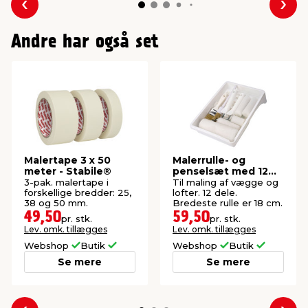
Forrige
Næs
Andre har også set
Malertape 3 x 50
Malerrulle- og
meter - Stabile®
penselsæt med 12
dele, 18 cm -
3-pak. malertape i
Til maling af vægge og
Stabile®
forskellige bredder: 25,
lofter. 12 dele.
38 og 50 mm.
Bredeste rulle er 18 cm.
49,50
59,50
pr. stk.
pr. stk.
Lev. omk. tillægges
Lev. omk. tillægges
Webshop
Butik
Webshop
Butik
Se mere
Se mere