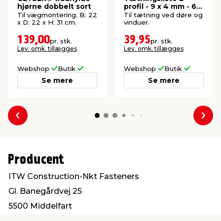
hjørne dobbelt sort
profil - 9 x 4 mm - 6
meter
Til vægmontering. B: 22
Til tætning ved døre og
x D: 22 x H: 31 cm.
vinduer.
139,00
39,95
pr. stk.
pr. stk.
Lev. omk. tillægges
Lev. omk. tillægges
Webshop
Butik
Webshop
Butik
Se mere
Se mere
Forrige
Næs
Producent
ITW Construction-Nkt Fasteners
Gl. Banegårdvej 25
5500 Middelfart
post@itwbyg.dk