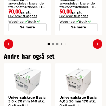
anvendelse i bærende
anvendelse i bærende
trækonstruktioner. Til
trækonstruktioner. Til
udendørs brug.
udendørs brug.
70,00
50,00
pr. pk.
pr. pk.
Lev. omk. tillægges
Lev. omk. tillægges
Webshop
Butik
Webshop
Butik
Se mere
Se mere
Forrige
Næs
Andre har også set
Universalskrue Basic
Universalskrue Basic
5,0 x 70 mm 140 stk.
4,0 x 50 mm 170 stk.
Godkendt til
Godkendt til