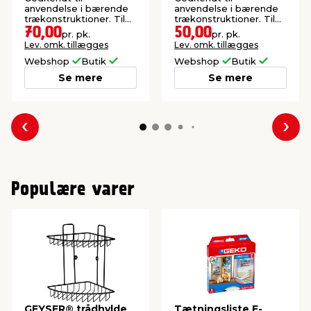
anvendelse i bærende
anvendelse i bærende
trækonstruktioner. Til
trækonstruktioner. Til
udendørs brug.
udendørs brug.
70,00
50,00
pr. pk.
pr. pk.
Lev. omk. tillægges
Lev. omk. tillægges
Webshop
Butik
Webshop
Butik
Se mere
Se mere
Forrige
Næs
Populære varer
GEYSER® trådhylde
Tætningsliste E-