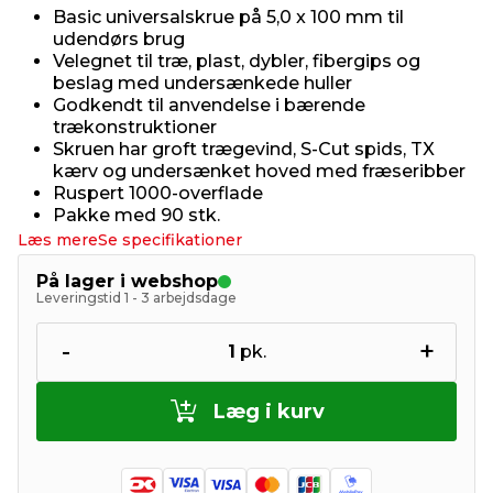
Basic universalskrue på 5,0 x 100 mm til
udendørs brug
Velegnet til træ, plast, dybler, fibergips og
beslag med undersænkede huller
Godkendt til anvendelse i bærende
trækonstruktioner
Skruen har groft trægevind, S-Cut spids, TX
kærv og undersænket hoved med fræseribber
Ruspert 1000-overflade
Pakke med 90 stk.
Læs mere
Se specifikationer
På lager i webshop
Leveringstid 1 - 3 arbejdsdage
-
+
1
pk.
Læg i kurv