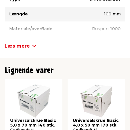
CE-mærket
Pakke med 90 stk.
Længde
100 mm
Materiale/overflade
Ruspert 1000
Kærv
TX
Læs mere
Diameter
5,0 mm
Lignende varer
Hovedtype
Undersænket
Inde/ude
Udendørs
Universalskrue Basic
Universalskrue Basic
5,0 x 70 mm 140 stk.
4,0 x 50 mm 170 stk.
Godkendt til
Godkendt til