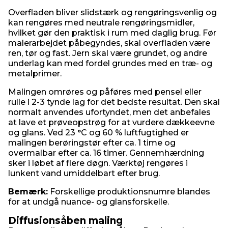
Overfladen bliver slidstærk og rengøringsvenlig og
kan rengøres med neutrale rengøringsmidler,
hvilket gør den praktisk i rum med daglig brug. Før
malerarbejdet påbegyndes, skal overfladen være
ren, tør og fast. Jern skal være grundet, og andre
underlag kan med fordel grundes med en træ- og
metalprimer.
Malingen omrøres og påføres med pensel eller
rulle i 2-3 tynde lag for det bedste resultat. Den skal
normalt anvendes ufortyndet, men det anbefales
at lave et prøveopstrøg for at vurdere dækkeevne
og glans. Ved 23 °C og 60 % luftfugtighed er
malingen berøringstør efter ca. 1 time og
overmalbar efter ca. 16 timer. Gennemhærdning
sker i løbet af flere døgn. Værktøj rengøres i
lunkent vand umiddelbart efter brug.
Bemærk:
Forskellige produktionsnumre blandes
for at undgå nuance- og glansforskelle.
Diffusionsåben maling