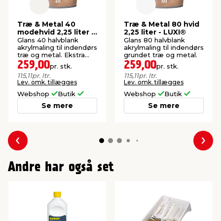
Træ & Metal 40
Træ & Metal 80 hvid
modehvid 2,25 liter -
2,25 liter - LUXI®
LUXI®
Glans 40 halvblank
Glans 80 halvblank
akrylmaling til indendørs
akrylmaling til indendørs
træ og metal. Ekstra
grundet træ og metal.
slidstærk overflade.
259,00
259,00
pr. stk.
pr. stk.
115,11
pr. ltr.
115,11
pr. ltr.
Lev. omk. tillægges
Lev. omk. tillægges
Webshop
Butik
Webshop
Butik
Se mere
Se mere
Forrige
Næs
Andre har også set