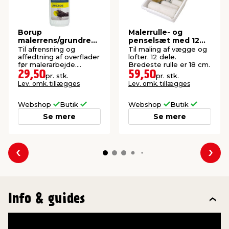
Borup
Malerrulle- og
malerrens/grundrens
penselsæt med 12
1 liter
dele, 18 cm -
Til afrensning og
Til maling af vægge og
Stabile®
affedtning af overflader
lofter. 12 dele.
før malerarbejde.
Bredeste rulle er 18 cm.
Koncentreret.
29,50
59,50
pr. stk.
pr. stk.
Lev. omk. tillægges
Lev. omk. tillægges
Webshop
Butik
Webshop
Butik
Se mere
Se mere
Forrige
Næs
Info & guides