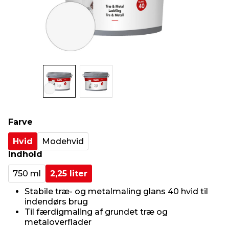
indretning
er & sikkerhed
 fittings
dsbelysning
eklædning
& udendørs spa
r & stilladser
e
behandling
ne, data & TV
& fritid
debeklædning
ing
asser & standere
rier
 sko
antning
ri & syltning
Farve
Hvid
Modehvid
dyr & ukrudt
Indhold
750 ml
2,25 liter
Stabile træ- og metalmaling glans 40 hvid til
indendørs brug
Til færdigmaling af grundet træ og
metaloverflader