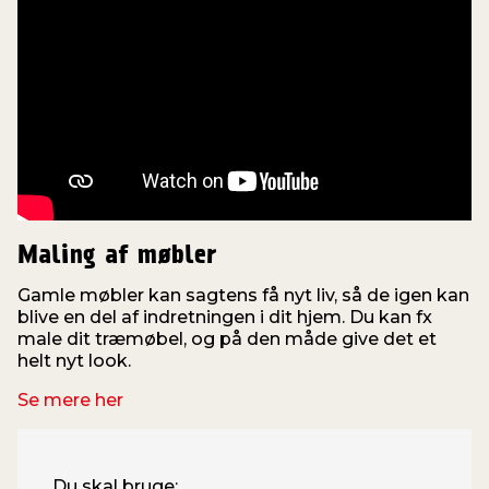
Maling af møbler
Gamle møbler kan sagtens få nyt liv, så de igen kan
blive en del af indretningen i dit hjem. Du kan fx
n
male dit træmøbel, og på den måde give det et
helt nyt look.
Se mere her
Du skal bruge: