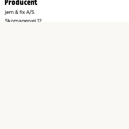
Producent
jem & fix A/S
Skomagervej 12
7100 Vejle
kundeservice@jemfix.com
Find en butik
Kundeservice
nær dig
Åbent alle dage 8 -
Køb i webshop
19
byt i butik