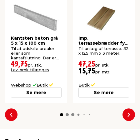
Kantsten beton grå
Imp.
5 x 15 x 100 cm
terrassebrædder fyr
32 x 125 mm x 3
Til at adskille arealer
Til anlæg af terrasse. 32
meter
eller som
x 125 mm x 3 meter.
kantafslutning. Der er
40 stk. pr. palle.
49,75
47,25
pr. stk.
pr. stk.
Lev. omk. tillægges
15,75
pr. mtr.
Webshop
Butik
Butik
Se mere
Se mere
Forrige
Næs