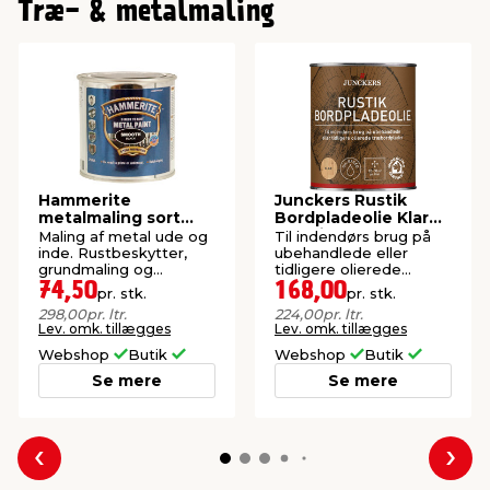
Træ- & metalmaling
Hammerite
Junckers Rustik
metalmaling sort
Bordpladeolie Klar
glat effekt 250 ml
0,75 liter
Maling af metal ude og
Til indendørs brug på
inde. Rustbeskytter,
ubehandlede eller
grundmaling og
tidligere olierede
slutmaling i én.
træbordplader.
74,50
168,00
pr. stk.
pr. stk.
Indeklimamærket.
298,00
pr. ltr.
224,00
pr. ltr.
Lev. omk. tillægges
Lev. omk. tillægges
Webshop
Butik
Webshop
Butik
Se mere
Se mere
Forrige
Næs