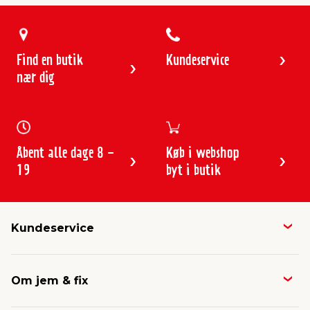
Find en butik
Kundeservice
nær dig
Åbent alle dage 8 -
Køb i webshop
19
byt i butik
Kundeservice
Butikker & åbningstider
Om jem & fix
Avisen