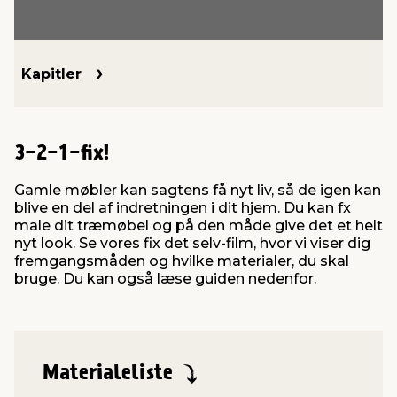
indretning
er & sikkerhed
 fittings
dsbelysning
eklædning
& udendørs spa
Kapitler
r & stilladser
e
behandling
ne, data & TV
& fritid
3-2-1-fix!
debeklædning
ing
asser & standere
rier
 sko
Gamle møbler kan sagtens få nyt liv, så de igen kan
blive en del af indretningen i dit hjem. Du kan fx
antning
ri & syltning
male dit træmøbel og på den måde give det et helt
nyt look. Se vores fix det selv-film, hvor vi viser dig
fremgangsmåden og hvilke materialer, du skal
dyr & ukrudt
bruge. Du kan også læse guiden nedenfor.
Materialeliste