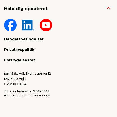
Job & karriere
Kontakt og FAQ
Hold dig opdateret
Nyheder & presse
Gavekort
Om jem & fix
Fragt & levering
Sponsorater & projekter
Reklamation
Handelsbetingelser
Konkurrencevindere
Varemærker
Privatlivspolitik
FSC®
Falske mails & svindel
Fortrydelsesret
Bliv leverandør/Become supplier
Fortryd ordre
jem & fix A/S, Skomagervej 12
DK-7100 Vejle
CVR: 10360641
Tlf. kundeservice: 79425942
Tlf. administration: 76413500
Email:
kundeservice@jemfix.com