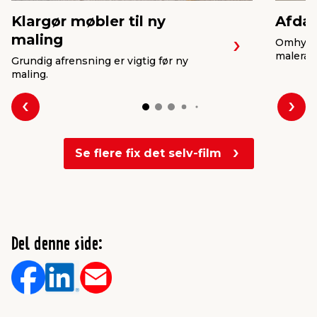
Klargør møbler til ny
Afdæ
maling
Omhygge
malerarb
Grundig afrensning er vigtig før ny
maling.
Forrige
Næs
Se flere fix det selv-film
Del denne side: