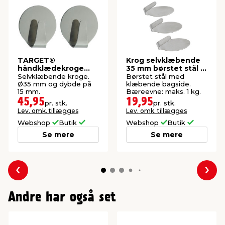
TARGET®
Krog selvklæbende
håndklædekroge
35 mm børstet stål 3
runde 2 stk. steel
stk.
Selvklæbende kroge.
Børstet stål med
Ø35 mm og dybde på
klæbende bagside.
15 mm.
Bæreevne: maks. 1 kg.
45,95
19,95
pr. stk.
pr. stk.
Lev. omk. tillægges
Lev. omk. tillægges
Webshop
Butik
Webshop
Butik
Se mere
Se mere
Forrige
Næs
Andre har også set