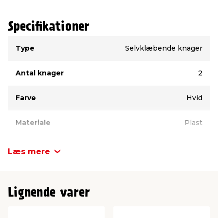
Specifikationer
Type
Værdi
Type
Selvklæbende knager
Antal knager
2
Farve
Hvid
Materiale
Plast
Længde
25 mm
Læs mere
Højde
40 mm
Lignende varer
Mærke
TARGET