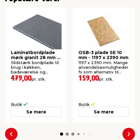
Laminatbordplade
OSB-3 plade SE 10
mørk granit 28 mm x
mm - 1197 x 2390 mm
61 x 300 cm
Slidstærk bordplade til
1197 x 2390 mm. Mange
brug i køkken,
anvendelsesmuligheder
badeværelse og
fx som alternativ til
bryggers. Længde: 300
krydsfiner.
479,00
159,00
pr. stk.
pr. stk.
cm.
Butik
Butik
Se mere
Se mere
Forrige
Næs