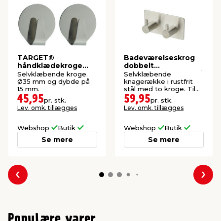
TARGET®
Badeværelseskrog
håndklædekroge
dobbelt
runde 2 stk. steel
selvklæbende rustfri
Selvklæbende kroge.
Selvklæbende
stål REN
Ø35 mm og dybde på
knagerække i rustfrit
15 mm.
stål med to kroge. Til
badeværelse eller
45,95
59,95
pr. stk.
pr. stk.
køkken. Mål: 9 x 4,5 cm.
Lev. omk. tillægges
Lev. omk. tillægges
Webshop
Butik
Webshop
Butik
Se mere
Se mere
Forrige
Næs
Populære varer