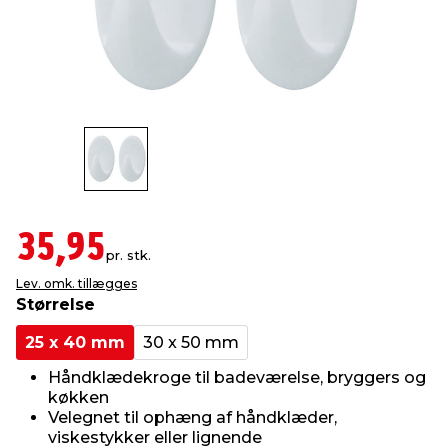
indretning
er & sikkerhed
 fittings
dsbelysning
eklædning
& udendørs spa
r & stilladser
e
behandling
ne, data & TV
& fritid
debeklædning
ing
asser & standere
rier
 sko
antning
ri & syltning
35,95
pr. stk.
Lev. omk. tillægges
dyr & ukrudt
Størrelse
25 x 40 mm
30 x 50 mm
Håndklædekroge til badeværelse, bryggers og
køkken
Velegnet til ophæng af håndklæder,
viskestykker eller lignende