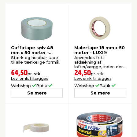
indretning
er & sikkerhed
 fittings
dsbelysning
eklædning
& udendørs spa
r & stilladser
e
behandling
ne, data & TV
& fritid
Gaffatape sølv 48
Malertape 18 mm x 50
mm x 50 meter -
meter - LUXI®
debeklædning
ing
asser & standere
rier
 sko
LUXI®
Stærk og holdbar tape
Anvendes fx til
til alle tænkelige formål.
afdækning af
lofter/vægge, inden der
skal males.
antning
ri & syltning
64,50
24,50
pr. stk.
pr. stk.
Lev. omk. tillægges
Lev. omk. tillægges
Webshop
Butik
Webshop
Butik
dyr & ukrudt
Se mere
Se mere