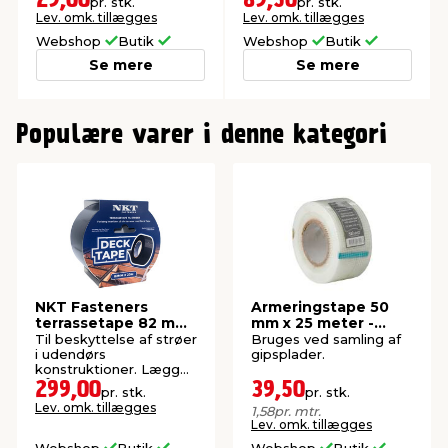
pr. stk.
pr. stk.
overflader.
Lev. omk. tillægges
Lev. omk. tillægges
Webshop
Butik
Webshop
Butik
Se mere
Se mere
0
1
Populære varer i denne kategori
2
3
NKT Fasteners
Armeringstape 50
terrassetape 82 mm
mm x 25 meter -
x 20 meter
LUXI®
Til beskyttelse af strøer
Bruges ved samling af
i udendørs
gipsplader.
konstruktioner. Lægges
på underkonstruktionen
299,00
39,50
pr. stk.
pr. stk.
før brædder monteres.
Lev. omk. tillægges
1,58
pr. mtr.
Lev. omk. tillægges