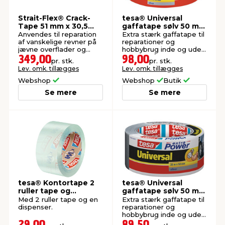
Strait-Flex® Crack-
tesa® Universal
Tape 51 mm x 30,5
gaffatape sølv 50 mm
meter
x 50 meter
Anvendes til reparation
Extra stærk gaffatape til
af vanskelige revner på
reparationer og
jævne overflader og
hobbybrug inde og ude.
hjørner.
Klæber på de fleste
349,00
98,00
pr. stk.
pr. stk.
overflader.
Lev. omk. tillægges
Lev. omk. tillægges
Webshop
Webshop
Butik
Se mere
Se mere
tesa® Kontortape 2
tesa® Universal
ruller tape og
gaffatape sølv 50 mm
dispenser
x 25 meter
Med 2 ruller tape og en
Extra stærk gaffatape til
dispenser.
reparationer og
hobbybrug inde og ude.
Klæber på de fleste
29,00
89,50