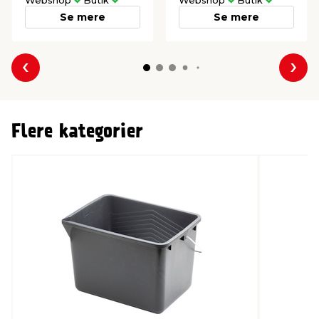
Webshop
Butik
Webshop
Butik
Se mere
Se mere
Forrige
Næs
Flere kategorier