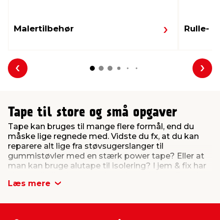
Malertilbehør
Rulle- 
Forrige
Næs
Tape til store og små opgaver
Tape kan bruges til mange flere formål, end du
måske lige regnede med. Vidste du fx, at du kan
reparere alt lige fra støvsugerslanger til
gummistøvler med en stærk power tape? Eller at
man kan bruge alutape til isolering? I jem & fix har
vi tape til alle slags gør det selv-projekter. Foruden
Læs mere
et varieret udvalg af malertape finder du således
også pakketape, alutape, armeringstape og
gaffatape. Leder du efter en ekstra holdbar tape,
der kan bruges både ude og inde, er det power