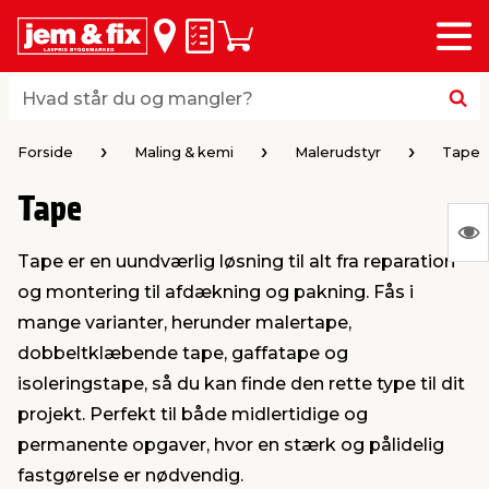
Menu
bage
bage
bage
bage
bage
bage
bage
bage
bage
Huskeseddel
Indkøbskurv
i
i
i
i
i
i
i
i
i
byggematerialer
haven
huset
vvs
el & belysning
maling & kemi
værktøj
bil & fritid
sæsonafslutning
Hvad står du og mangler?
Hvad står du og mangler?
stelse
gning
dsel & varme
værelse
kler
dørsmaling
ktøj
udstyr
nafslutning
Forside
Maling & kemi
Malerudstyr
Tape
Tape
 loft & vægge
oldning
t
ndørsbelysning
ndørsmaling
værktøj
udstyr
S
Tape er en uundværlig løsning til alt fra reparation
Ing
& vinduer
møbler
tning
haner & armatur
dørsbelysning
udstyr
aring af værktøj
ing
og montering til afdækning og pakning. Fås i
var
mange varianter, herunder malertape,
at
eplader
redskaber
er & ophæng
e
lder
ring & kemikalier
e maskiner
rtikler
dobbeltklæbende tape, gaffatape og
vis
isoleringstape, så du kan finde den rette type til dit
projekt. Perfekt til både midlertidige og
& brædder
maskiner
ing & opbevaring
 & ventilation
t Home
el- & fugemasse
redskaber
ronik
permanente opgaver, hvor en stærk og pålidelig
fastgørelse er nødvendig.
ruktion
bygninger
ner & persienner
 & kloak
okker
r & spande
& underholdning