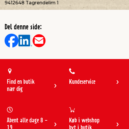
9412648 Tagrendelim 1
Del denne side:
Find en butik
Kundeservice
nær dig
Åbent alle dage 8 -
Køb i webshop
19
byt i butik