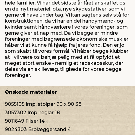
hele familier. Vi har det sidste år fået anskaffet os
en del nyt materiel, bl.a, nye skydestativer, som vi
gerne vil have under tag. Vi kan sagtens selv stå for
konstruktionen, da vi har en del handymænd- og
kvinder samt håndværkere i vores foreninger, som
gerne giver et nap med. Da vi begge er mindre
foreninger med begrænsede økonomiske muskler,
håber vi at kunne få hjælp fra jeres fond. Den er jo
som skabt til vores formål. Vi håber begge klubber,
at I vil være os behjælpelig med at få opfyldt et
meget stort ønske - nemlig et redskabsskur, der
deles via en skillevæg, til glæde for vores begge
foreninger.
Ønskede materialer
9055105 Imp. stolper 90 x 90 38
3057302 Imp. reglar 18
9011649 Fliser 14
9024303 Brolæggersand 4