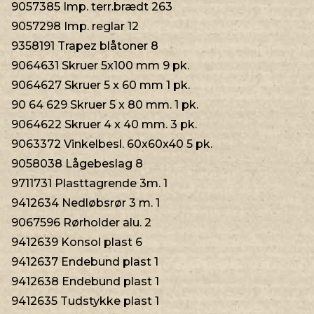
9057385 Imp. terr.brædt 263
9057298 Imp. reglar 12
9358191 Trapez blåtoner 8
9064631 Skruer 5x100 mm 9 pk.
9064627 Skruer 5 x 60 mm 1 pk.
90 64 629 Skruer 5 x 80 mm. 1 pk.
9064622 Skruer 4 x 40 mm. 3 pk.
9063372 Vinkelbesl. 60x60x40 5 pk.
9058038 Lågebeslag 8
9711731 Plasttagrende 3m. 1
9412634 Nedløbsrør 3 m. 1
9067596 Rørholder alu. 2
9412639 Konsol plast 6
9412637 Endebund plast 1
9412638 Endebund plast 1
9412635 Tudstykke plast 1