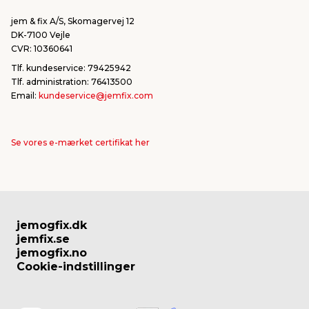
jem & fix A/S, Skomagervej 12
DK-7100 Vejle
CVR: 10360641
Tlf. kundeservice: 79425942
Tlf. administration: 76413500
Email:
kundeservice@jemfix.com
Se vores e-mærket certifikat her
jemogfix.dk
jemfix.se
jemogfix.no
Cookie-indstillinger