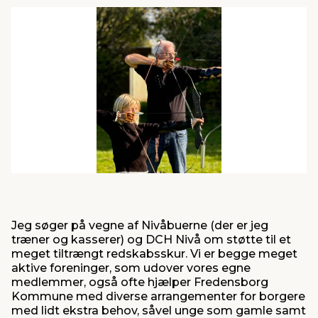
indretning
er & sikkerhed
 fittings
dsbelysning
eklædning
& udendørs spa
r & stilladser
e
behandling
ne, data & TV
& fritid
debeklædning
ing
asser & standere
rier
 sko
antning
ri & syltning
dyr & ukrudt
Jeg søger på vegne af Nivåbuerne (der er jeg
træner og kasserer) og DCH Nivå om støtte til et
meget tiltrængt redskabsskur. Vi er begge meget
aktive foreninger, som udover vores egne
medlemmer, også ofte hjælper Fredensborg
Kommune med diverse arrangementer for borgere
med lidt ekstra behov, såvel unge som gamle samt