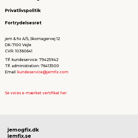
Konkurrencevindere
Varemærker
Privatlivspolitik
FSC®
Falske mails & svindel
Fortrydelsesret
Bliv leverandør/Become supplier
Fortryd ordre
jem & fix A/S, Skomagervej 12
DK-7100 Vejle
CVR: 10360641
Tlf. kundeservice: 79425942
Tlf. administration: 76413500
Email:
kundeservice@jemfix.com
Se vores e-mærket certifikat her
jemogfix.dk
jemfix.se