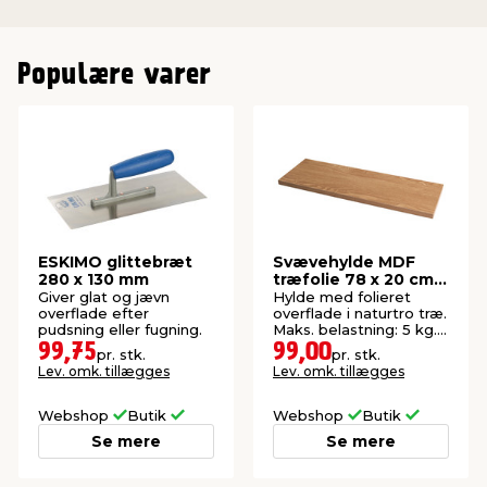
Populære varer
ESKIMO glittebræt
Svævehylde MDF
280 x 130 mm
træfolie 78 x 20 cm -
DAY
Giver glat og jævn
Hylde med folieret
overflade efter
overflade i naturtro træ.
pudsning eller fugning.
Maks. belastning: 5 kg.
Inkl. skjulte beslag.
99,75
99,00
pr. stk.
pr. stk.
FSC®-mærket.
Lev. omk. tillægges
Lev. omk. tillægges
Webshop
Butik
Webshop
Butik
Se mere
Se mere