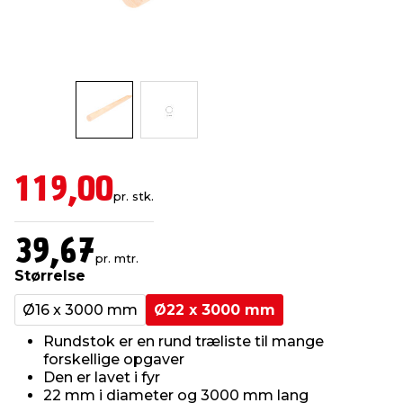
indretning
er & sikkerhed
 fittings
dsbelysning
eklædning
& udendørs spa
r & stilladser
e
behandling
ne, data & TV
& fritid
debeklædning
ing
asser & standere
rier
 sko
119,00
pr. stk.
antning
ri & syltning
39,67
pr. mtr.
dyr & ukrudt
Størrelse
Ø16 x 3000 mm
Ø22 x 3000 mm
Rundstok er en rund træliste til mange
forskellige opgaver
Den er lavet i fyr
22 mm i diameter og 3000 mm lang