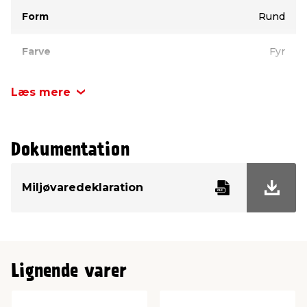
Form
Rund
Farve
Fyr
Materiale
Fyr
Læs mere
Bredde
22 mm
Dokumentation
Tykkelse
22 mm
Miljøvaredeklaration
Længde
3000 mm
Overflade
Ubehandlet
Lignende varer