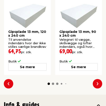
Gipsplade 13 mm, 120
Gipsplade 13 mm, 90
x 240 cm
x 240 cm
Til anvendelse
Velegnet til vægge,
indendørs hvor der ikke
skråvægge og lofter
stilles særlige brandkrav
indendørs, også hvor
der stilles brandkrav.
64,75
69,00
pr. stk.
pr. stk.
Butik
Butik
Se mere
Se mere
Forrige
Næs
Info & guides