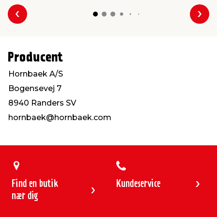
Forrige
Næs
Producent
Hornbaek A/S
Bogensevej 7
8940 Randers SV
hornbaek@hornbaek.com
Find en butik
Kundeservice
nær dig