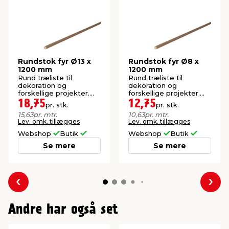
Rundstok fyr Ø13 x
Rundstok fyr Ø8 x
1200 mm
1200 mm
Rund træliste til
Rund træliste til
dekoration og
dekoration og
forskellige projekter.
forskellige projekter.
Diameter: 13 mm.
Diameter: 8 mm.
18,75
12,75
pr. stk.
pr. stk.
15,63
pr. mtr.
10,63
pr. mtr.
Lev. omk. tillægges
Lev. omk. tillægges
Webshop
Butik
Webshop
Butik
Se mere
Se mere
Forrige
Næs
Andre har også set