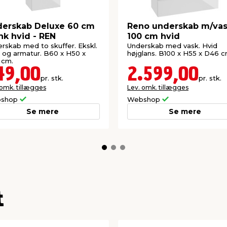
erskab Deluxe 60 cm
Reno underskab m/va
nk hvid - REN
100 cm hvid
rskab med to skuffer. Ekskl.
Underskab med vask. Hvid
 og armatur. B60 x H50 x
højglans. B100 x H55 x D46 c
 cm.
49,00
2.599,00
pr. stk.
pr. stk.
 omk. tillægges
Lev. omk. tillægges
shop
Webshop
Se mere
Se mere
t