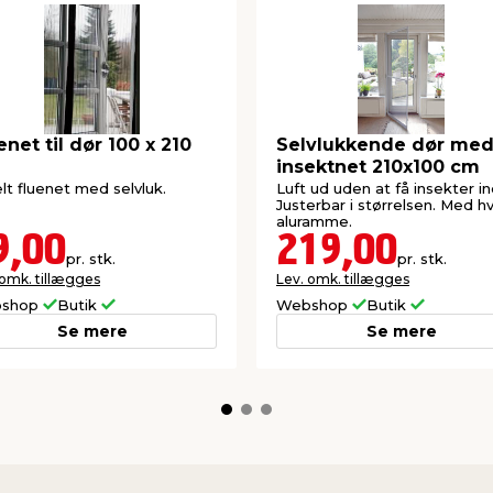
enet til dør 100 x 210
Selvlukkende dør me
insektnet 210x100 cm
lt fluenet med selvluk.
Luft ud uden at få insekter in
Justerbar i størrelsen. Med hv
aluramme.
9,00
219,00
pr. stk.
pr. stk.
 omk. tillægges
Lev. omk. tillægges
shop
Butik
Webshop
Butik
Se mere
Se mere