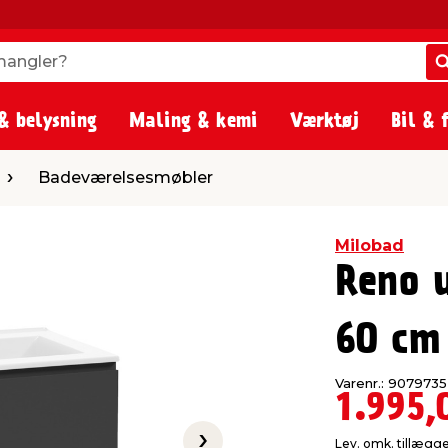
angler?
angler?
& belysning
Maling & kemi
Værktøj
Bil & 
relsesmøbler
Badeværelsesmøbler
Milobad
Reno 
60 cm
Varenr.: 9079735
1.995,
Lev. omk. tillægg