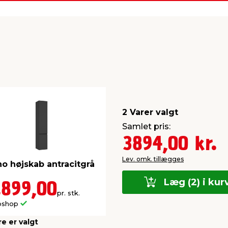
2 Varer valgt
Samlet pris:
3894,00 kr.
Lev. omk. tillægges
o højskab antracitgrå
Læg (2) i kur
.899,00
pr. stk.
bshop
re er valgt