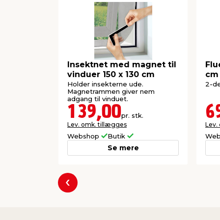
Insektnet med magnet til
Flu
vinduer 150 x 130 cm
cm
Holder insekterne ude.
2-de
Magnetrammen giver nem
adgang til vinduet.
139,00
6
pr. stk.
Lev. omk. tillægges
Lev.
Webshop
Butik
Web
Se mere
Forrige