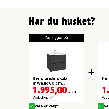
Har du husket?
Du kigger på
Reno underskab
Ren
m/vask 60 cm
antracitgrå
1.995,00
1
pr. stk.
Webshop
We
Vare er valgt
Va