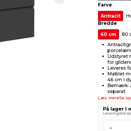
Next slide
Farve
Antracit
H
Bredde
60 cm
80 
Antracitg
porcelæn
Udstyret 
for gliden
Leveres f
Møblet må
46 cm i d
Bemærk: A
separat
Læs mere
Se sp
På lager i
Leveringstid op 
-