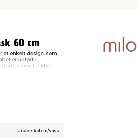
ask 60 cm
 et enkelt design, som
bet er udført i
ed soft close-funktion.
 møblet leveres
r opmærksom på, at
 vandpåvirkning.
ask):
Underskab m/vask