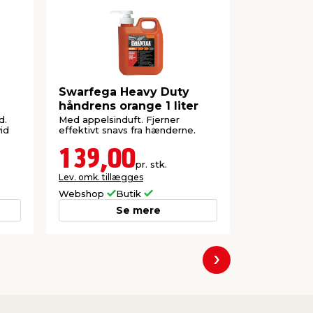
d
Swarfega Heavy Duty
Reno højs
håndrens orange 1 liter
d.
Med appelsinduft. Fjerner
Til ekstra o
id
effektivt snavs fra hænderne.
badeværelset
B30 x H157 
139,00
1.89
pr. stk.
Lev. omk. tillægges
Lev. omk. til
Webshop
Butik
Webshop
Se mere
Næste