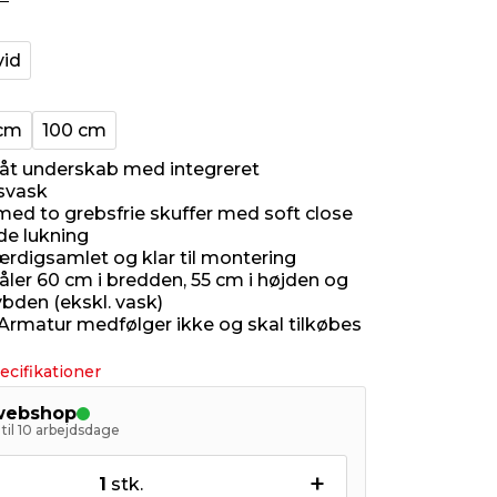
vid
cm
100 cm
råt underskab med integreret
svask
med to grebsfrie skuffer med soft close
de lukning
ærdigsamlet og klar til montering
ler 60 cm i bredden, 55 cm i højden og
ybden (ekskl. vask)
rmatur medfølger ikke og skal tilkøbes
ecifikationer
 webshop
til 10 arbejdsdage
+
1
stk.