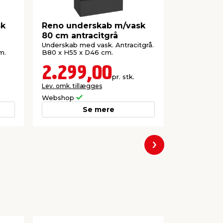
sk
Reno underskab m/vask
Reno und
80 cm antracitgrå
100 cm an
Underskab med vask. Antracitgrå.
Underskab m
m.
B80 x H55 x D46 cm.
B100 x H55 
2.299,00
2.59
pr. stk.
Lev. omk. tillægges
Lev. omk. til
Webshop
Webshop
Se mere
Næste