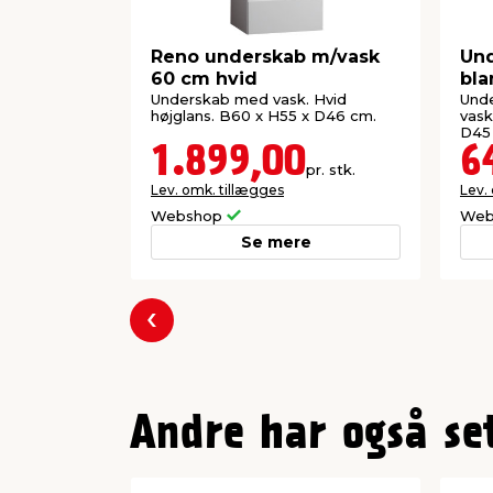
Reno underskab m/vask
Und
60 cm hvid
bla
Underskab med vask. Hvid
Unde
højglans. B60 x H55 x D46 cm.
vask
D45
1.899,00
6
pr. stk.
Lev. omk. tillægges
Lev.
Webshop
Web
Se mere
Forrige
Andre har også se