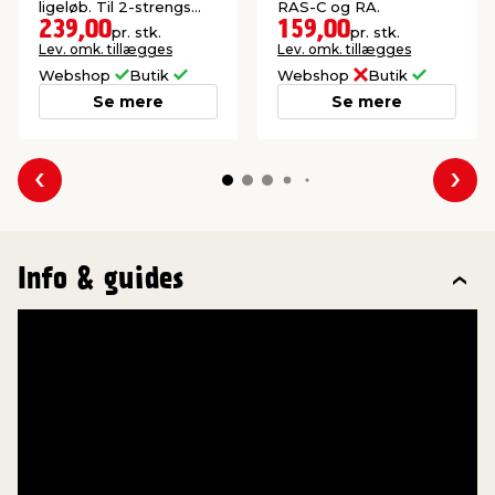
ligeløb. Til 2-strengs
RAS-C og RA.
varmeanlæg.
239,00
159,00
pr. stk.
pr. stk.
Lev. omk. tillægges
Lev. omk. tillægges
Webshop
Butik
Webshop
Butik
Se mere
Se mere
Forrige
Næs
Info & guides