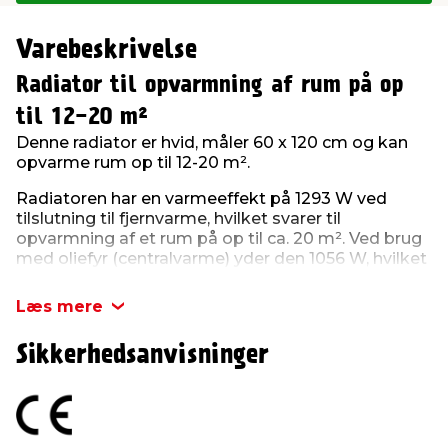
Varebeskrivelse
Radiator til opvarmning af rum på op
til 12-20 m²
Denne radiator er hvid, måler 60 x 120 cm og kan
opvarme rum op til 12-20 m².
Radiatoren har en varmeeffekt på 1293 W ved
tilslutning til fjernvarme, hvilket svarer til
opvarmning af et rum på op til ca. 20 m². Ved brug
med oliefyr (centralvarme) yder den 1056 W, hvilket
rækker til opvarmning af ca. 16 m². De angivne
effekter er vejledende og beregnet ud fra en
Læs mere
rumtemperatur på 20 °C. Forskellen i varmeeffekt
skyldes forskelle i fremløbstemperatur: fjernvarme
Sikkerhedsanvisninger
har typisk en temperatur på 55-70 °C, mens
oliefyret leverer omkring 60 °C.
Radiatoren er med konvektion, som hjælper med
at opvarme luften og giver en større