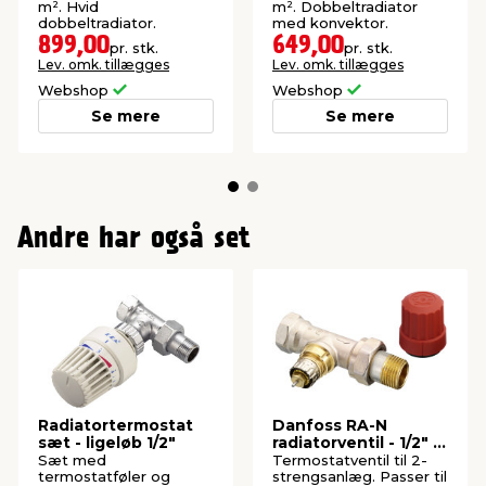
m². Hvid
m². Dobbeltradiator
dobbeltradiator.
med konvektor.
899,00
649,00
pr. stk.
pr. stk.
Lev. omk. tillægges
Lev. omk. tillægges
Webshop
Webshop
Se mere
Se mere
Andre har også set
Radiatortermostat
Danfoss RA-N
sæt - ligeløb 1/2"
radiatorventil - 1/2" -
ligeløbende
Sæt med
Termostatventil til 2-
termostatføler og
strengsanlæg. Passer til