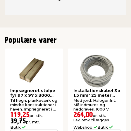
Populære varer
Imprægneret stolpe
Installationskabel 3 x
fyr 97 x 97 x 3000
1,5 mm² 25 meter
mm
halogenfrit
Til hegn, plankeværk og
Med jord. Halogenfrit.
mindre konstruktioner i
Må indmures og
haven. Imprægneret i kl.
nedgraves. 1000 V.
NTR A.
119,25
264,00
pr. stk.
pr. stk.
Lev. omk. tillægges
39,75
pr. mtr.
Butik
Webshop
Butik