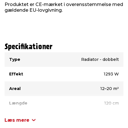
varmeafgivelse. Den har også en comfortrist, som
Produktet er CE-mærket i overensstemmelse med
sørger for, at der ikke kan falde ting ned mellem
gældende EU-lovgivning.
konvektorpladerne, og radiatoren afsluttes flot
med sidepladerne.
Produktdetaljer:
Farve: hvid
Måler: 60 x 120 cm
Specifikationer
Dybde: 10 cm (uden bæringer)
Tilslutning: 4 x ½”
Type
Værdi
Inkl. sidepaneler, comfortrist, beslag, skruer og
Type
Radiator - dobbelt
rawplugs
Med prop til afblænding af den overskydende
Effekt
1293 W
anboring – monteres i modsatte ende af
forskruningen
Med luftskrue, som monteres øverst i den
Areal
12–20 m²
modsatte ende af termostat og ventil – bruges
til at udlufte systemet
Længde
120 cm
Radiatoren er trykprøvet til 13 bar
Bredde
10 cm
Læs mere