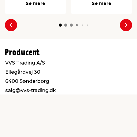
Se mere
Se mere
Forrige
Næs
Producent
VVS Trading A/S
Ellegårdvej 30
6400 Sønderborg
salg@vvs-trading.dk
Find en butik
Kundeservice