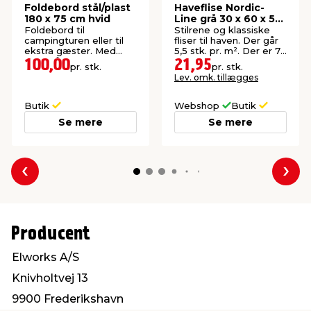
Foldebord stål/plast
Haveflise Nordic-
180 x 75 cm hvid
Line grå 30 x 60 x 5
cm
Foldebord til
Stilrene og klassiske
campingturen eller til
fliser til haven. Der går
ekstra gæster. Med
5,5 stk. pr. m². Der er 72
bærehåndtag.
stk. pr. palle.
100,00
21,95
pr. stk.
pr. stk.
Lev. omk. tillægges
Butik
Webshop
Butik
Se mere
Se mere
Forrige
Næs
Producent
Elworks A/S
Knivholtvej 13
9900 Frederikshavn