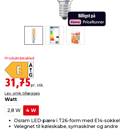
indretning
er & sikkerhed
 fittings
dsbelysning
eklædning
& udendørs spa
r & stilladser
e
behandling
ne, data & TV
& fritid
debeklædning
ing
asser & standere
rier
 sko
Produktdatablad
antning
ri & syltning
31,75
pr. stk.
dyr & ukrudt
Lev. omk. tillægges
Watt
2,8 W
4 W
Osram LED-pære i T26-form med E14-sokkel
Velegnet til køleskabe, symaskiner og andre