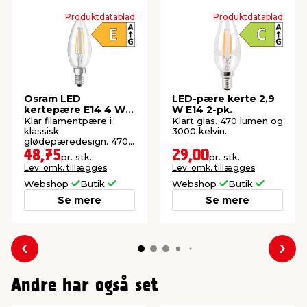
Produktdatablad
Produktdatablad
Osram LED
LED-pære kerte 2,9
kertepære E14 4 W
W E14 2-pk.
2-pk.
Klar filamentpære i
Klart glas. 470 lumen og
klassisk
3000 kelvin.
glødepæredesign. 470
lumen og 2700 kelvin.
48,75
29,00
pr. stk.
pr. stk.
Lev. omk. tillægges
Lev. omk. tillægges
Webshop
Butik
Webshop
Butik
Se mere
Se mere
Forrige
Næs
Andre har også set