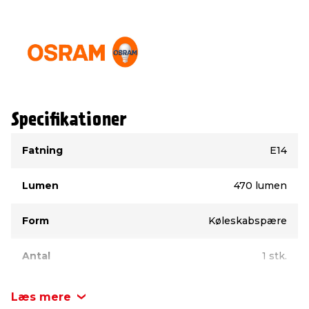
Specifikationer
Type
Værdi
Fatning
E14
Lumen
470 lumen
Form
Køleskabspære
Antal
1 stk.
Dæmpbar
Nej
Læs mere