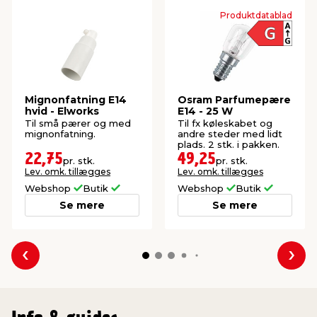
Produktdatablad
Mignonfatning E14
Osram Parfumepære
hvid - Elworks
E14 - 25 W
Til små pærer og med
Til fx køleskabet og
mignonfatning.
andre steder med lidt
plads. 2 stk. i pakken.
22,75
49,25
pr. stk.
pr. stk.
Lev. omk. tillægges
Lev. omk. tillægges
Webshop
Butik
Webshop
Butik
Se mere
Se mere
Forrige
Næs