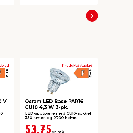
Næste
ablad
Produktdatablad
0 V
Osram LED Base PAR16
Elophæng 
GU10 4,3 W 3-pk.
hvid 3-pk
00
LED-spotpære med GU10-sokkel.
Elophæng skr
350 lumen og 2700 kelvin.
ideelle til 
53,75
16,5
pr. stk.