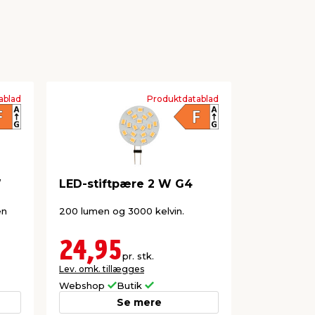
ablad
Produktdatablad
W
LED-stiftpære 2 W G4
Osram LED
G4 0,9 W
en
200 lumen og 3000 kelvin.
Giver et varm
i hele hjem
2700 kelvin.
24,95
16,7
pr. stk.
Lev. omk. tillægges
Lev. omk. til
Webshop
Butik
Webshop
Se mere