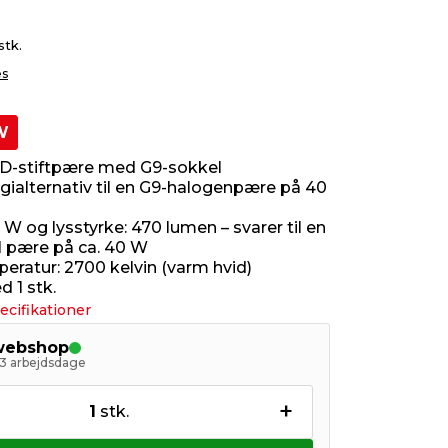
stk.
es
W
D-stiftpære med G9-sokkel
rgialternativ til en G9-halogenpære på 40
2 W og lysstyrke: 470 lumen – svarer til en
el pære på ca. 40 W
eratur: 2700 kelvin (varm hvid)
 1 stk.
ecifikationer
 webshop
- 3 arbejdsdage
+
1
stk.