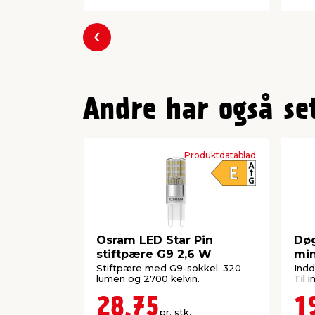
Forrige
Andre har også se
Produktdatablad
Osram LED Star Pin
Døg
stiftpære G9 2,6 W
min
Stiftpære med G9-sokkel. 320
Indd
lumen og 2700 kelvin.
Til 
28,75
1
pr. stk.