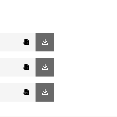
E
Osram
4,2 W
230 V
2700 kelvin
100000
15000
20 mm
58 mm