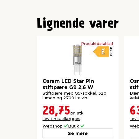
Lignende varer
Produktdatablad
Osram LED Star Pin
Osr
stiftpære G9 2,6 W
sti
Stiftpære med G9-sokkel. 320
Dæm
lumen og 2700 kelvin.
kelvi
28,75
6
pr. stk.
Lev. omk. tillægges
Lev.
Webshop
Butik
Web
Se mere