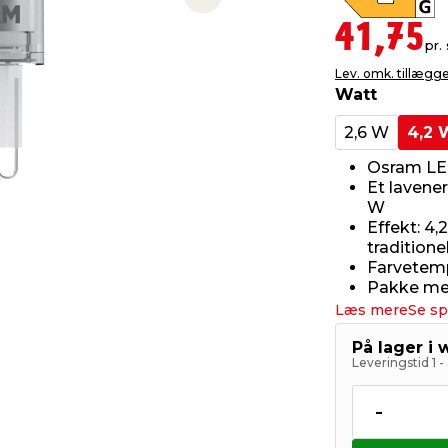
Next slide
41,75
pr. 
Lev. omk. tillægg
Watt
2,6 W
4,2 
Osram LE
Et lavene
W
Effekt: 4,
tradition
Farvetemp
Pakke med
Læs mere
Se sp
På lager i
Leveringstid 1 
-