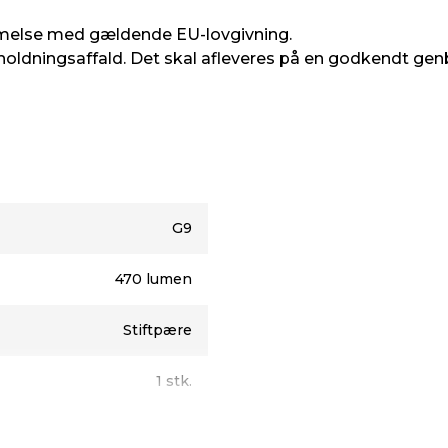
melse med gældende EU-lovgivning.
oldningsaffald. Det skal afleveres på en godkendt gen
G9
470 lumen
Stiftpære
1 stk.
Nej