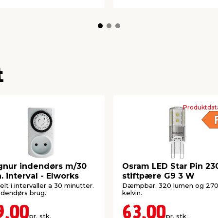
t
Produktdat
nur indendørs m/30
Osram LED Star Pin 23
. interval - Elworks
stiftpære G9 3 W
elt i intervaller a 30 minutter.
Dæmpbar. 320 lumen og 27
indendørs brug.
kelvin.
9,00
63,00
pr. stk.
pr. stk.