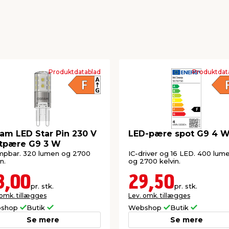
Produktdatablad
Produktdat
am LED Star Pin 230 V
LED-pære spot G9 4 
ftpære G9 3 W
pbar. 320 lumen og 2700
IC-driver og 16 LED. 400 lum
n.
og 2700 kelvin.
3,00
29,50
pr. stk.
pr. stk.
 omk. tillægges
Lev. omk. tillægges
shop
Butik
Webshop
Butik
Se mere
Se mere