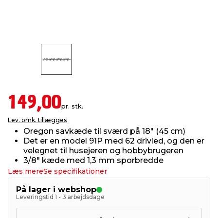
indretning
er & sikkerhed
 fittings
dsbelysning
eklædning
& udendørs spa
r & stilladser
e
behandling
ne, data & TV
& fritid
debeklædning
ing
asser & standere
rier
 sko
149,00
pr. stk.
antning
ri & syltning
Lev. omk. tillægges
Oregon savkæde til sværd på 18" (45 cm)
Det er en model 91P med 62 drivled, og den er
dyr & ukrudt
velegnet til husejeren og hobbybrugeren
3/8" kæde med 1,3 mm sporbredde
Læs mere
Se specifikationer
På lager i webshop
Leveringstid 1 - 3 arbejdsdage