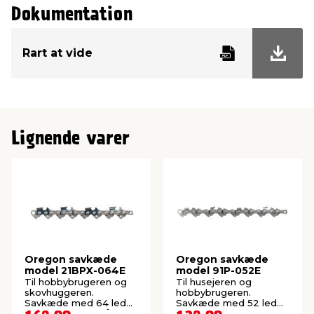
Dokumentation
Rart at vide
Lignende varer
Oregon savkæde
Oregon savkæde
model 21BPX-064E
model 91P-052E
Til hobbybrugeren og
Til husejeren og
skovhuggeren.
hobbybrugeren.
Savkæde med 64 led
Savkæde med 52 led
og sporbredde på 1,5
og 1,3 mm sporbredde.