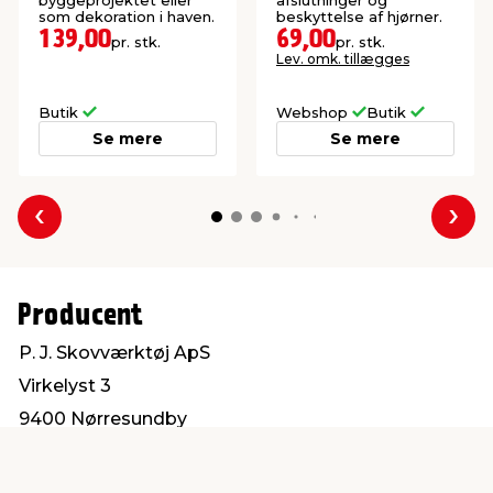
byggeprojektet eller
afslutninger og
som dekoration i haven.
beskyttelse af hjørner.
139,00
69,00
pr. stk.
pr. stk.
Lev. omk. tillægges
Butik
Webshop
Butik
Se mere
Se mere
Forrige
Næs
Producent
P. J. Skovværktøj ApS
Virkelyst 3
9400 Nørresundby
info@oregon.dk