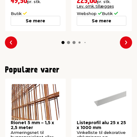
49,50
225,00
pr. stk.
pr. stk.
Lev. omk. tillægges
Butik
Webshop
Butik
Se mere
Se mere
Forrige
Næs
Populære varer
Rionet 5 mm – 1,5 x
Listeprofil alu 25 x 25
2,5 meter
x 1000 mm
Armeringsnet til
Vinkelliste til dekorative