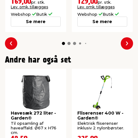
169,00
129,00
pr. stk.
pr. stk.
mm.
Lev. omk. tillægges
Lev. omk. tillægges
Webshop
Butik
Webshop
Butik
Se mere
Se mere
Forrige
Næs
Andre har også set
Havesæk 272 liter -
Fliserenser 400 W -
Garden®
Garden®
Til opsamling af
Elektrisk fliserenser
haveaffald. Ø67 x H76
inklusiv 2 nylonbørster.
cm.