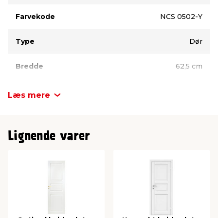
Farvekode
NCS 0502-Y
Type
Dør
Bredde
62,5 cm
Farve
Hvid
Læs mere
Højde
204 cm
Lignende varer