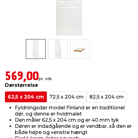
indretning
er & sikkerhed
 fittings
dsbelysning
eklædning
& udendørs spa
r & stilladser
e
behandling
ne, data & TV
& fritid
debeklædning
ing
asser & standere
rier
 sko
antning
ri & syltning
569,00
pr. stk.
Dørstørrelse
dyr & ukrudt
62,5 x 204 cm
72,5 x 204 cm
82,5 x 204 cm
Fyldningsdør model Finland er en traditionel
dør, og denne er hvidmalet
Den måler 62,5 x 204 cm og er 40 mm tyk
Døren er indadgående og er vendbar, så den er
både højre og venstre hængt