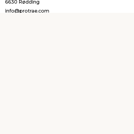
6630 Rødding
info@protrae.com
Find en butik
Kundeservice
nær dig
Åbent alle dage 8 -
Køb i webshop
19
byt i butik
Kundeservice