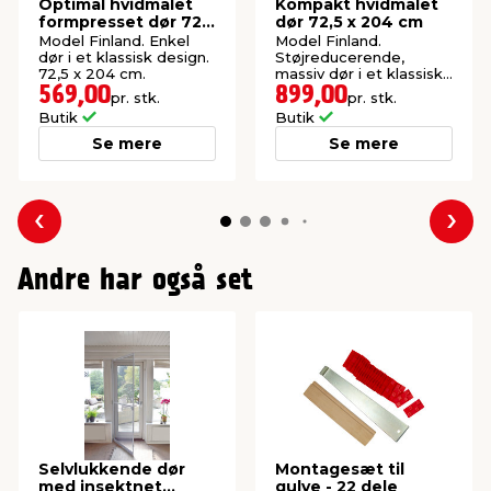
Optimal hvidmalet
Kompakt hvidmalet
formpresset dør 72,5
dør 72,5 x 204 cm
x 204 cm
Model Finland. Enkel
Model Finland.
dør i et klassisk design.
Støjreducerende,
72,5 x 204 cm.
massiv dør i et klassisk
og funktionelt design.
569,00
899,00
pr. stk.
pr. stk.
72,5 x 204 cm.
Butik
Butik
Se mere
Se mere
Forrige
Næs
Andre har også set
Selvlukkende dør
Montagesæt til
med insektnet
gulve - 22 dele