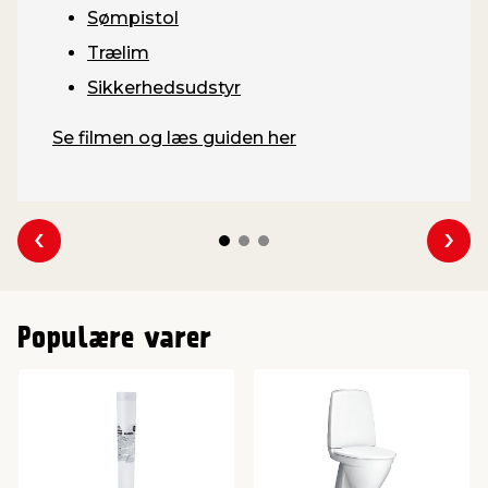
Sømpistol
Trælim
Sikkerhedsudstyr
Se filmen og læs guiden her
Se forrige
Se 
Populære varer