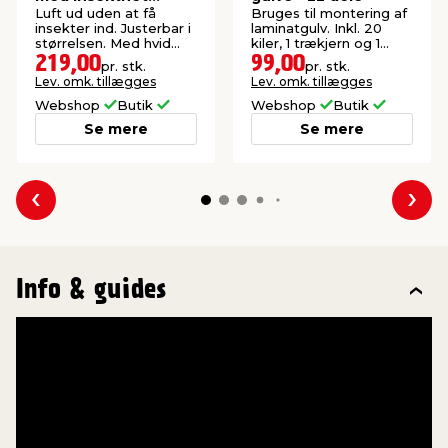
210x100 cm
Luft ud uden at få
Bruges til montering af
insekter ind. Justerbar i
laminatgulv. Inkl. 20
størrelsen. Med hvid
kiler, 1 trækjern og 1
aluramme.
slagklods.
219,00
99,00
pr. stk.
pr. stk.
Lev. omk. tillægges
Lev. omk. tillægges
Webshop
Butik
Webshop
Butik
Se mere
Se mere
Forrige
Næs
Info & guides