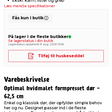
Ekskl. karm, lister og greb
Læs mere
Se specifikationer
Fås kun i butik
På lager i de fleste butikker
Se lagerstatus i din butik
Lagerstatus opdateret 8. aug. 2026 13:56
Tilføj til huskeseddel
Varebeskrivelse
Optimal hvidmalet formpresset dør -
62,5 cm
Enkel og klassisk dør, der opfylder simple behov
her og nu. Designet passer ind i de fleste