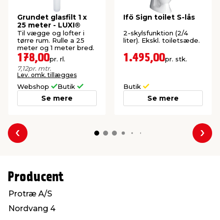
Grundet glasfilt 1 x
Ifö Sign toilet S-lås
25 meter - LUXI®
Til vægge og lofter i
2-skylsfunktion (2/4
tørre rum. Rulle a 25
liter). Ekskl. toiletsæde.
meter og 1 meter bred.
178,00
1.495,00
pr. rl.
pr. stk.
7,12
pr. mtr.
Lev. omk. tillægges
Webshop
Butik
Butik
Se mere
Se mere
Forrige
Næs
Producent
Protræ A/S
Nordvang 4