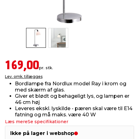
indretning
er & sikkerhed
 fittings
dsbelysning
eklædning
& udendørs spa
r & stilladser
e
behandling
ne, data & TV
& fritid
debeklædning
ing
asser & standere
rier
 sko
169,00
pr. stk.
antning
ri & syltning
Lev. omk. tillægges
Bordlampe fra Nordlux model Ray i krom og
med skærm af glas.
dyr & ukrudt
Giver et blødt og behageligt lys, og lampen er
46 cm høj
Leveres ekskl. lyskilde - pæren skal være til E14
fatning og må maks. være 40 W
Læs mere
Se specifikationer
Ikke på lager i webshop