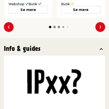
Webshop
Butik
Butik
Se mere
Se mere
Forrige
Næs
Info & guides