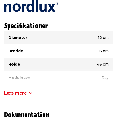
Specifikationer
Type
Værdi
Diameter
12 cm
Bredde
15 cm
Højde
46 cm
Modelnavn
Ray
Farve
Hvid
Læs mere
Materiale
Metal
Dokumentation