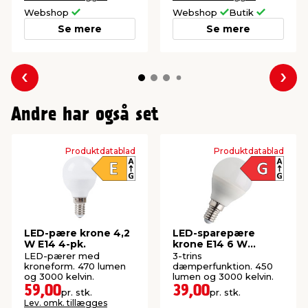
Webshop
Webshop
Butik
Se mere
Se mere
Forrige
Næs
Andre har også set
Produktdatablad
Produktdatablad
LED-pære krone 4,2
LED-sparepære
W E14 4-pk.
krone E14 6 W
dæmpbar 2-pk.
LED-pærer med
3-trins
kroneform. 470 lumen
dæmperfunktion. 450
og 3000 kelvin.
lumen og 3000 kelvin.
59,00
39,00
pr. stk.
pr. stk.
Lev. omk. tillægges