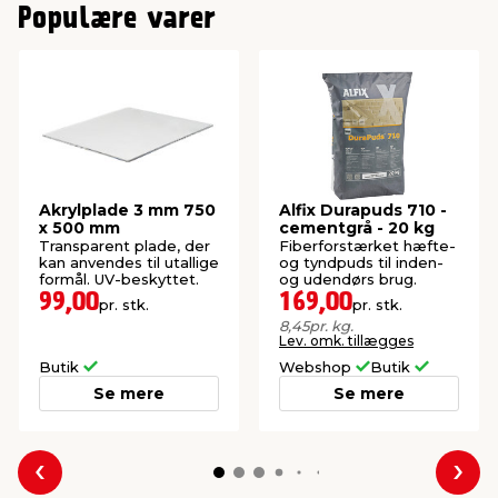
Populære varer
Akrylplade 3 mm 750
Alfix Durapuds 710 -
x 500 mm
cementgrå - 20 kg
Transparent plade, der
Fiberforstærket hæfte-
kan anvendes til utallige
og tyndpuds til inden-
formål. UV-beskyttet.
og udendørs brug.
99,00
169,00
pr. stk.
pr. stk.
8,45
pr. kg.
Lev. omk. tillægges
Butik
Webshop
Butik
Se mere
Se mere
Forrige
Næs