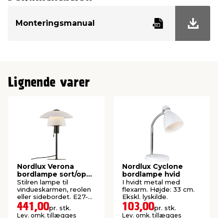
Fatning
E14
Monteringsmanual
Watt
40 W
Mærke
Nordlux
Lignende varer
Nordlux Verona
Nordlux Cyclone
bordlampe sort/opal
bordlampe hvid
Ø27,5 cm
Stilren lampe til
I hvidt metal med
vindueskarmen, reolen
flexarm. Højde: 33 cm.
eller sidebordet. E27-
Ekskl. lyskilde.
sokkel. Ekskl. lyskilde.
441,00
103,00
pr. stk.
pr. stk.
Lev. omk. tillægges
Lev. omk. tillægges