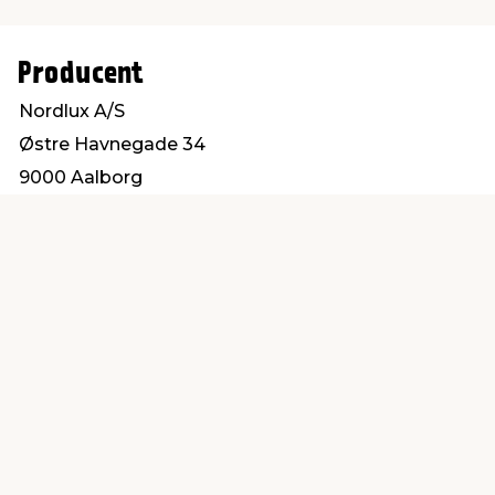
Producent
Nordlux A/S
Østre Havnegade 34
9000 Aalborg
www.nordlux.com
Find en butik
Kundeservice
nær dig