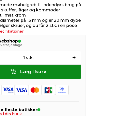
mede møbelgreb til indendørs brug på
x skuffer, låger og kommoder
et i mat krom
 diameter på 13 mm og er 20 mm dybe
ger skruer, og du får 2 stk. i en pose
ecifikationer
 webshop
- 3 arbejdsdage
+
1
stk.
Læg i kurv
de fleste butikker
s i din butik