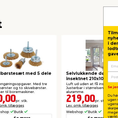
t
Tilm
nyh
i de
lodt
gave
lbørstesæt med 5 dele
Selvlukkende dør me
insektnet 210x100 cm
rengøringsopgaver. Med tre
Luft ud uden at få insekter in
Se jem
ørster og to skivebørster.
Justerbar i størrelsen. Med hv
er til boremaskiner.
aluramme.
Du hør
0,00
219,00
ugen v
pr. stk.
pr. stk.
ugens 
 omk. tillægges
Lev. omk. tillægges
skarpe
shop
Butik
Webshop
Butik
meget
værktø
Se mere
Se mere