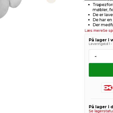
Next slide
Trapezfor
møbler, f
De er lav
De har en
Der medføl
Læs mere
Se sp
På lager i
Leveringstid 1 
-
På lager i 
Se lagerstatu