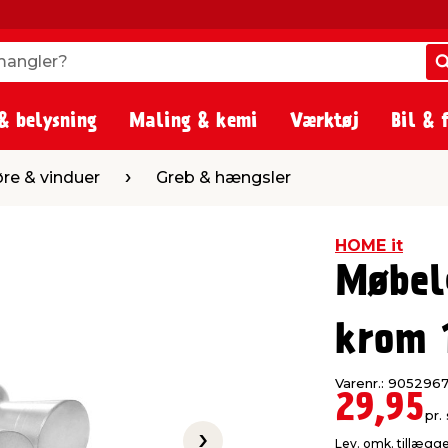
angler?
angler?
& belysning
Maling & kemi
Værktøj
Bil & 
Greb & hængsler
re & vinduer
Greb & hængsler
HOME it
Møbel
krom 
Varenr.: 905296
29,95
pr. 
Lev. omk. tillægg