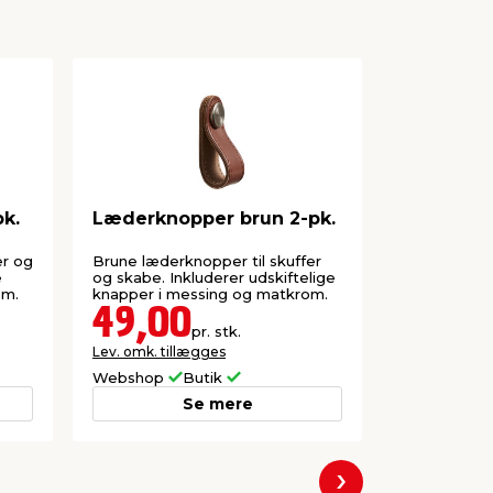
k.
Læderknopper brun 2-pk.
Møbelkno
mm
er og
Brune læderknopper til skuffer
Til brug på s
e
og skabe. Inkluderer udskiftelige
skruer.
om.
knapper i messing og matkrom.
49,00
30,0
pr. stk.
Lev. omk. tillægges
Lev. omk. til
Webshop
Butik
Webshop
Se mere