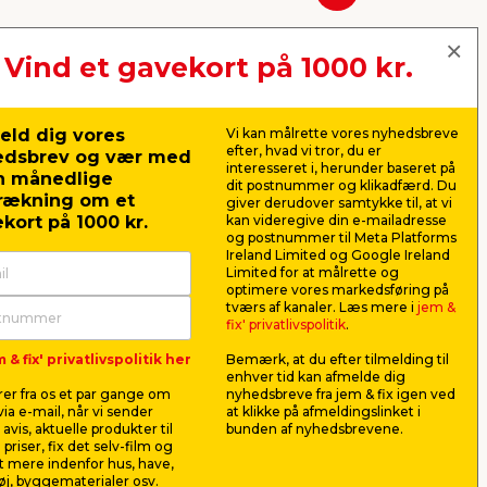
Næste
Vind et gavekort på 1000 kr.
eld dig vores
Vi kan målrette vores nyhedsbreve
efter, hvad vi tror, du er
edsbrev og vær med
interesseret i, herunder baseret på
n månedlige
dit postnummer og klikadfærd. Du
rækning om et
giver derudover samtykke til, at vi
kort på 1000 kr.
kan videregive din e-mailadresse
og postnummer til Meta Platforms
Ireland Limited og Google Ireland
Limited for at målrette og
optimere vores markedsføring på
d
Optimal fix-it hvidmalet
Montagesæ
tværs af kanaler. Læs mere i
jem &
celledør 82,5 x 204 cm
dele
fix' privatlivspolitik
.
d.
Tidløst og enkelt design. Glat
Bruges til m
 & fix' privatlivspolitik her
Bemærk, at du efter tilmelding til
id
overflade. Ekskl. karm og greb.
laminatgulv. I
enhver tid kan afmelde dig
trækjern og 
er fra os et par gange om
nyhedsbreve fra jem & fix igen ved
369,00
99,0
ia e-mail, når vi sender
at klikke på afmeldingslinket i
pr. stk.
avis, aktuelle produkter til
bunden af nyhedsbrevene.
Lev. omk. til
 priser, fix det selv-film og
Butik
Webshop
 mere indenfor hus, have,
j, byggematerialer osv.
Se mere