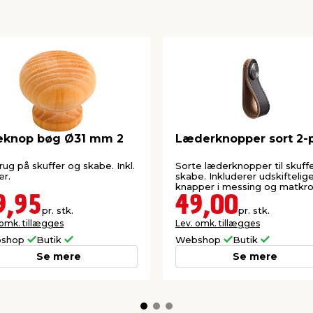
æknop bøg Ø31 mm 2
Læderknopper sort 2-p
brug på skuffer og skabe. Inkl.
Sorte læderknopper til skuff
er.
skabe. Inkluderer udskiftelig
knapper i messing og matkr
9,95
49,00
pr. stk.
pr. stk.
 omk. tillægges
Lev. omk. tillægges
shop
Butik
Webshop
Butik
Se mere
Se mere