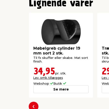
Lignende varer
Møbelgreb cylinder 19
Tr
mm sort 2 stk.
stk.
Til fx skuffer eller skabe. Mat sort
Til 
finish.
skru
34,95
2
pr. stk.
Lev. omk. tillægges
Lev.
Webshop
Butik
Web
Se mere