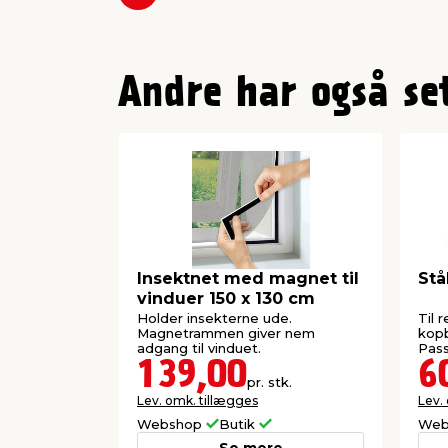
Forrige
Andre har også se
Insektnet med magnet til
Stå
vinduer 150 x 130 cm
Holder insekterne ude.
Til 
Magnetrammen giver nem
kopb
adgang til vinduet.
Pass
139,00
6
pr. stk.
Lev. omk. tillægges
Lev.
Webshop
Butik
Web
Se mere