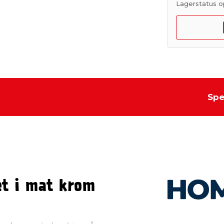
Lagerstatus o
Spe
et i mat krom