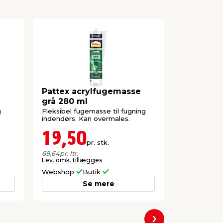
Pattex acrylfugemasse
Bygge & 
grå 280 ml
silikonef
Stabile®
g
Fleksibel fugemasse til fugning
Til fugning 
indendørs. Kan overmales.
indeholder 
19,50
34,5
pr. stk.
69,64
pr. ltr.
115,00
pr. ltr.
Lev. omk. tillægges
Lev. omk. til
Webshop
Butik
Webshop
Se mere