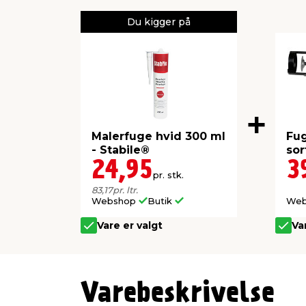
Du kigger på
Malerfuge hvid 300 ml
Fug
- Stabile®
sor
24,95
3
pr. stk.
83,17
pr. ltr.
Webshop
Butik
We
Vare er valgt
Va
Varebeskrivelse