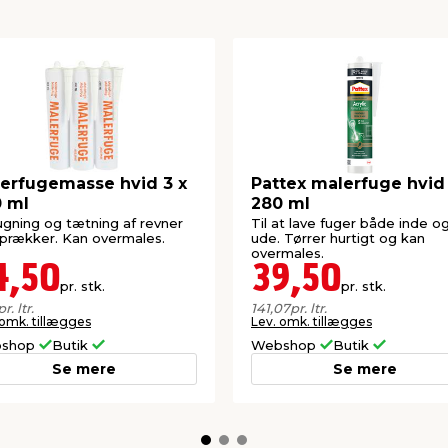
erfugemasse hvid 3 x
Pattex malerfuge hvid
 ml
280 ml
fugning og tætning af revner
Til at lave fuger både inde o
prækker. Kan overmales.
ude. Tørrer hurtigt og kan
overmales.
4,50
39,50
pr. stk.
pr. stk.
pr. ltr.
141,07
pr. ltr.
 omk. tillægges
Lev. omk. tillægges
shop
Butik
Webshop
Butik
Se mere
Se mere