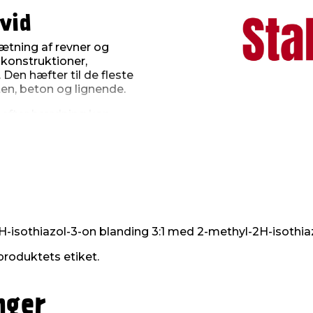
vid
tætning af revner og
gkonstruktioner,
 Den hæfter til de fleste
en, beton og lignende.
m efter hærdning kan
ldige overflader, PE, PP
 steder, der er under
isothiazol-3-on blanding 3:1 med 2-methyl-2H-isothiazo
produktets etiket.
nger