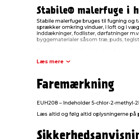
Stabile® malerfuge i h
Stabile malerfuge bruges til fugning og 
sprækker omkring vinduer, i loft og i væ
inddækninger, fodlister, dørfatninger m.v.
byggematerialer såsom træ, puds, teglst
Den giver en fleksibel, elastisk fuge, so
overmales. Kan ikke bruges på bitumenho
Læs mere
og PA, ligesom den ikke kan anvendes på
konstant påvirkning af vand.
Den er hvid og indeholder 300 ml.
Faremærkning
EUH208 – Indeholder 5-chlor-2-methyl-2H-
Læs altid og følg altid oplysningerne på 
Sikkerhedsanvisni