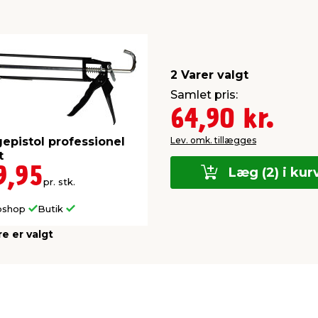
2 Varer valgt
Samlet pris:
64,90 kr.
Lev. omk. tillægges
epistol professionel
t
9,95
Læg (2) i kur
pr. stk.
bshop
Butik
re er valgt