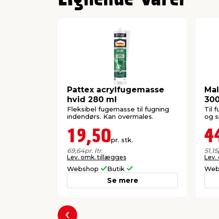
Pattex acrylfugemasse
Mal
hvid 280 ml
300
Fleksibel fugemasse til fugning
Til 
indendørs. Kan overmales.
og s
19,50
4
pr. stk.
69,64
pr. ltr.
51,15
Lev. omk. tillægges
Lev.
Webshop
Butik
Web
Se mere