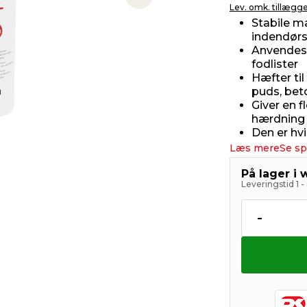
Next slide
Lev. omk. tillægg
Stabile m
indendør
Anvendes f
fodlister
Hæfter ti
puds, bet
Giver en f
hærdning
Den er hv
Læs mere
Se sp
På lager i
Leveringstid 1 
-