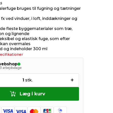
es
alerfuge bruges til fugning og tætninger
s
x ved vinduer, i loft, inddækninger og
l de fleste byggematerialer som træ,
on og lignende
leksibel og elastisk fuge, som efter
 kan overmales
id og indeholder 300 ml
ecifikationer
 webshop
- 3 arbejdsdage
+
1
stk.
Læg i kurv