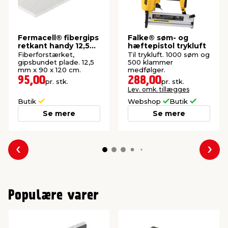
Fermacell® fibergips
Falke® søm- og
retkant handy 12,5
hæftepistol trykluft
mm
Fiberforstærket,
Til trykluft. 1000 søm og
gipsbundet plade. 12,5
500 klammer
mm x 90 x 120 cm.
medfølger.
95,00
288,00
pr. stk.
pr. stk.
Lev. omk. tillægges
Butik
Webshop
Butik
Se mere
Se mere
Forrige
Næs
Populære varer