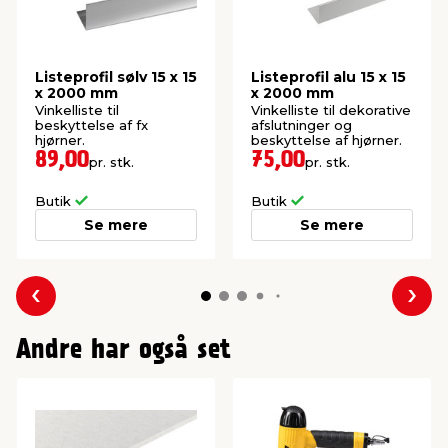
Listeprofil sølv 15 x 15
Listeprofil alu 15 x 15
x 2000 mm
x 2000 mm
Vinkelliste til
Vinkelliste til dekorative
beskyttelse af fx
afslutninger og
hjørner.
beskyttelse af hjørner.
89,00
75,00
pr. stk.
pr. stk.
Butik
Butik
Se mere
Se mere
Forrige
Næs
Andre har også set