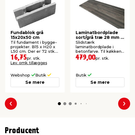
Fundablok grå
Laminatbordplade
15x20x50 cm
sort/grå træ 28 mm x
61 x 300 cm
Til fundament i bygge-
Slidstærk
projekter. B15 x H20 x
laminatbordplade i
L50 cm. Der er 72 stk.
betonfarve. Til køkken,
pr. palle.
bad og bryggers.
16,75
479,00
pr. stk.
pr. stk.
Lev. omk. tillægges
Webshop
Butik
Butik
Se mere
Se mere
Forrige
Næs
Producent