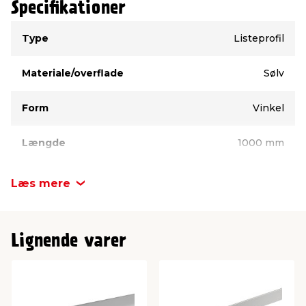
Specifikationer
Type
Værdi
Type
Listeprofil
Materiale/overflade
Sølv
Form
Vinkel
Længde
1000 mm
Bredde
15 mm
Læs mere
Højde
10 mm
Lignende varer