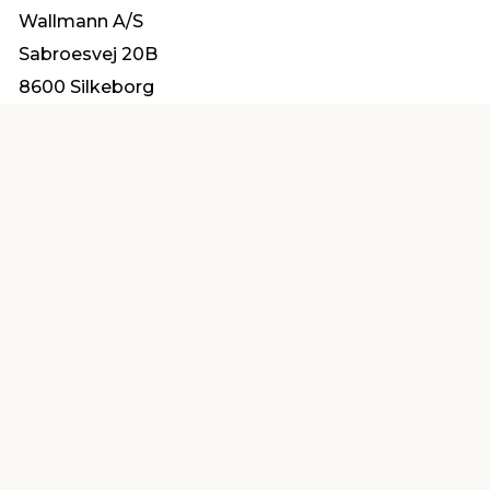
Wallmann A/S
Sabroesvej 20B
8600 Silkeborg
info@wallmann.dk
Find en butik
Kundeservice
nær dig
Åbent alle dage 8 -
Køb i webshop
19
byt i butik