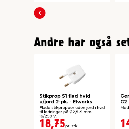
Forrige
Andre har også se
Stikprop S1 flad hvid
Ge
u/jord 2-pk. - Elworks
G2 
Flade stikpropper uden jord i hvid
Med 
til ledninger på Ø2,5-9 mm.
16/250 V.
18,75
1
pr. stk.