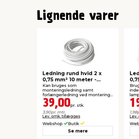
Lignende varer
Ledning rund hvid 2 x
Led
0,75 mm² 10 meter -
0,7
Elworks
Kan bruges som
Bru
monteringsledning samt
inde
forlængerledning ved montering
lamp
af stikprop og mellemled.
39,00
1
pr. stk.
3,90
pr. mtr.
1,98
p
Lev. omk. tillægges
Lev.
Webshop
Butik
Web
Se mere