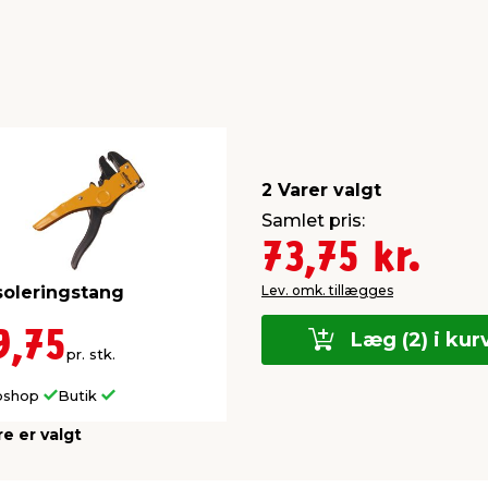
2 Varer valgt
Samlet pris:
73,75 kr.
Lev. omk. tillægges
soleringstang
9,75
Læg (2) i kur
pr. stk.
bshop
Butik
re er valgt