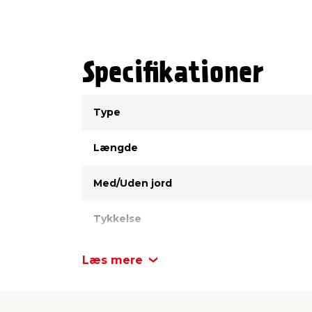
Specifikationer
Type
Værdi
Type
Længde
Med/Uden jord
Tykkelse
Farve
Læs mere