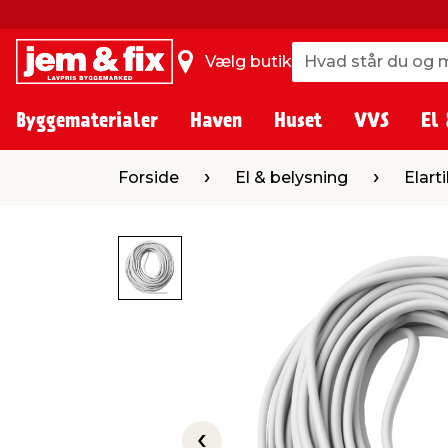
Hvad står du og m
Hvad står du og m
Vælg butik
Byggematerialer
Haven
Huset
VVS
El 
Forside
El & belysning
Elartikler
Ka
Forside
El & belysning
Elarti