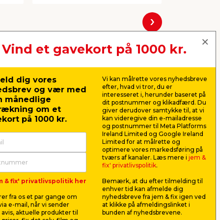
Næste
Vind et gavekort på 1000 kr.
eld dig vores
Vi kan målrette vores nyhedsbreve
efter, hvad vi tror, du er
edsbrev og vær med
interesseret i, herunder baseret på
n månedlige
dit postnummer og klikadfærd. Du
rækning om et
giver derudover samtykke til, at vi
kort på 1000 kr.
kan videregive din e-mailadresse
og postnummer til Meta Platforms
Ireland Limited og Google Ireland
Limited for at målrette og
optimere vores markedsføring på
tværs af kanaler. Læs mere i
jem &
ad
Forlængerled grå m/jord -
Klemrække
fix' privatlivspolitik
.
Elworks
Elworks
 & fix' privatlivspolitik her
Bemærk, at du efter tilmelding til
d i
Til montering på ledning. Med
Klemrækken 
enhver tid kan afmelde dig
m.
jord og børnesikring.
af ledninger
er fra os et par gange om
nyhedsbreve fra jem & fix igen ved
2x6 polet.
ia e-mail, når vi sender
at klikke på afmeldingslinket i
22,75
12,7
avis, aktuelle produkter til
bunden af nyhedsbrevene.
pr. stk.