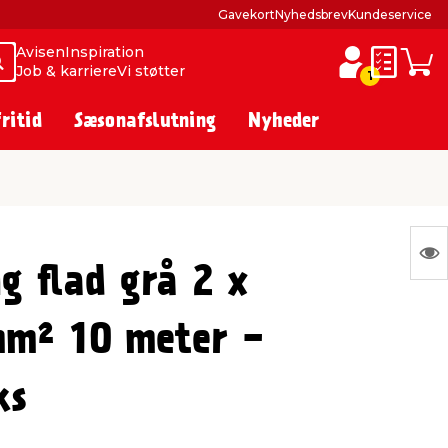
Gavekort
Nyhedsbrev
Kundeservice
Avisen
Inspiration
Søg
Søg
Job & karriere
Vi støtter
Huskesed
Indkø
1
fritid
Sæsonafslutning
Nyheder
S
g flad grå 2 x
Ing
var
mm² 10 meter -
at
vis
ks