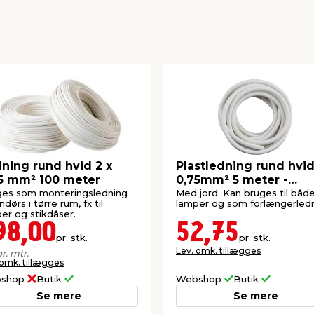
ning rund hvid 2 x
Plastledning rund hvid
5 mm² 100 meter
0,75mm² 5 meter -
Elworks
ges som monteringsledning
Med jord. Kan bruges til båd
ndørs i tørre rum, fx til
lamper og som forlængerledn
er og stikdåser.
98,00
52,75
pr. stk.
pr. stk.
Lev. omk. tillægges
r. mtr.
 omk. tillægges
shop
Butik
Webshop
Butik
Se mere
Se mere