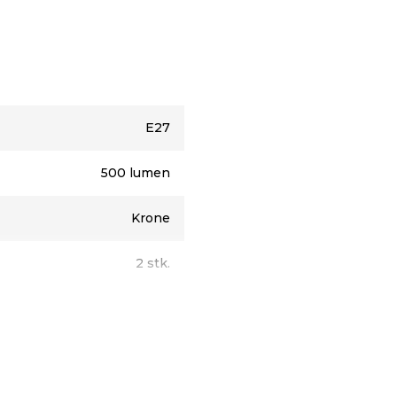
E27
500 lumen
Krone
2 stk.
D
3,6 W