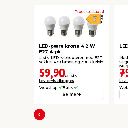
Produktdatablad
LED-pære krone 4,2 W
LED
E27 4-pk.
4 stk. LED-kronepærer med E27
Med 
sokkel. 470 lumen og 3000 kelvin.
valg
brug
59,90
7
pr. stk.
Lev. omk. tillægges
Lev.
Webshop
Butik
Web
Se mere
Forrige