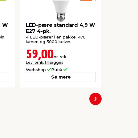
7 W
LED-pære standard 4,9 W
Osram LED
E27 4-pk.
mat kro
E27 4,8 
in.
4 LED-pærer i en pakke. 470
Klart glas m
lumen og 3000 kelvin.
filamenter.
kelvin.
59,00
44,7
pr. stk.
Lev. omk. tillægges
Lev. omk. til
Webshop
Butik
Webshop
Se mere
Næste