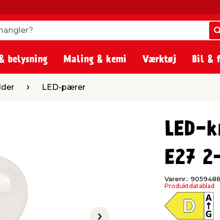
angler?
angler?
& belysning
Maling & kemi
Værktøj
Bil & 
ED-pærer
lder
LED-pærer
LED-k
E27 2
Varenr.: 905948
Produktdatablad