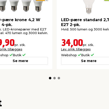
-pære krone 4,2 W
LED-pære standard 2,
 4-pk.
E27 2-pk.
tk. LED-kronepærer med E27
Hvid. 500 lumen og 3000 kelv
el. 470 lumen og 3000 kelvin.
9,90
34,00
pr. stk.
pr. stk.
 omk. tillægges
Lev. omk. tillægges
shop
Butik
Webshop
Butik
Se mere
Se mere
t