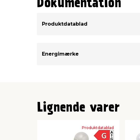
Dokumentation
Kelvin
Produktdatablad
Energimærke
Lignende varer
Produktdatablad