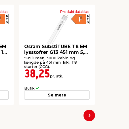
ablad
Produktdatablad
 EM
Osram SubstiTUBE T8 EM
LED-kron
 15
lysstofrør G13 451 mm 5,4
2-pk.
W
585 lumen, 3000 kelvin og
Hvidt glas.
længde på 451 mm. Inkl. T8
kelvin.
starter (CCG).
38,25
29,0
pr. stk.
Lev. omk. til
Butik
Webshop
Se mere
Næste