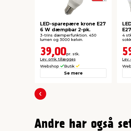
LED-sparepære krone E27
LED
6 W dæmpbar 2-pk.
E27
3-trins dæmperfunktion. 450
4 s
lumen og 3000 kelvin.
sokk
39,00
5
pr. stk.
Lev. omk. tillægges
Lev.
Webshop
Butik
Web
Se mere
Forrige
Andre har også se