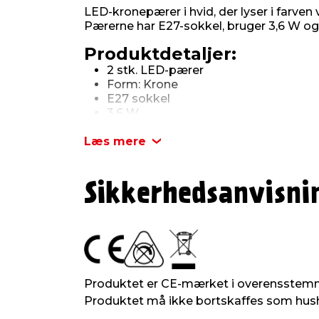
LED-kronepærer i hvid, der lyser i farven 
Pærerne har E27-sokkel, bruger 3,6 W og
Produktdetaljer:
2 stk. LED-pærer
Form: Krone
E27 sokkel
3,6 W
500 lumen
Læs mere
3000 kelvin
Sikkerhedsanvisni
Produktet er CE-mærket i overensstem
Produktet må ikke bortskaffes som hush