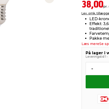
Next slide
38,00
pr. 
Lev. omk. tillægg
LED-krone
Effekt: 3,
tradition
Farvetemp
Pakke med
Læs mere
Se sp
På lager i
Leveringstid 1 
-