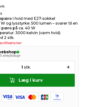
stk.
es
pære i hvid med E27-sokkel
6 W og lysstyrke: 500 lumen – svarer til en
el pære på ca. 40 W
eratur: 3000 kelvin (varm hvid)
 2 stk.
ecifikationer
 webshop
- 3 arbejdsdage
+
1
stk.
Læg i kurv