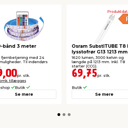
Produktdat
-bånd 3 meter
Osram SubstiTUBE T8
lysstofrør G13 1213 mm
W
fjernbetjening med 24
1620 lumen, 3000 kelvin og
muligheder. Til indendørs
længde på 1213 mm. Inkl. T8
.
starter (CCG).
9,00
69,75
pr. stk.
pr. stk.
 omk. tillægges
shop
Butik
Butik
Se mere
Se mere