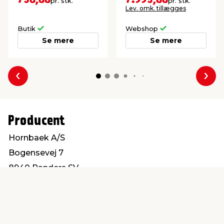
pr. stk.
pr. stk.
Lev. omk. tillægges
Butik
Webshop
Se mere
Se mere
Forrige
Næs
Producent
Hornbaek A/S
Bogensevej 7
8940 Randers SV
hornbaek@hornbaek.com