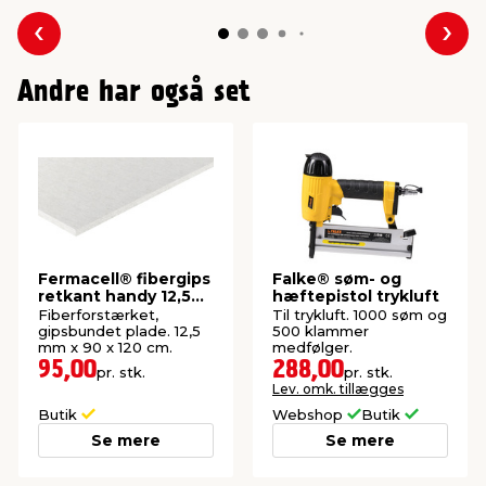
Forrige
Næs
Andre har også set
Fermacell® fibergips
Falke® søm- og
retkant handy 12,5
hæftepistol trykluft
mm
Fiberforstærket,
Til trykluft. 1000 søm og
gipsbundet plade. 12,5
500 klammer
mm x 90 x 120 cm.
medfølger.
95,00
288,00
pr. stk.
pr. stk.
Lev. omk. tillægges
Butik
Webshop
Butik
Se mere
Se mere