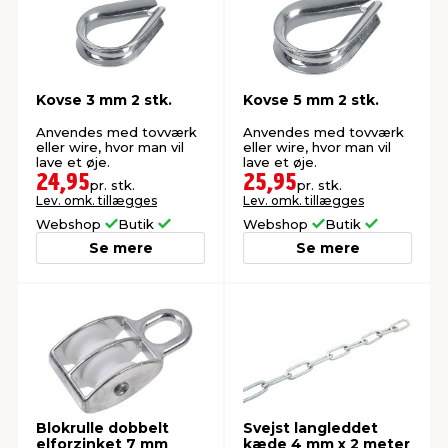
indretning
er & sikkerhed
 fittings
dsbelysning
eklædning
& udendørs spa
Kovse 3 mm 2 stk.
Kovse 5 mm 2 stk.
r & stilladser
e
behandling
ne, data & TV
& fritid
Anvendes med tovværk
Anvendes med tovværk
eller wire, hvor man vil
eller wire, hvor man vil
lave et øje.
lave et øje.
debeklædning
ing
asser & standere
rier
 sko
24,95
25,95
pr. stk.
pr. stk.
Lev. omk. tillægges
Lev. omk. tillægges
Webshop
Butik
Webshop
Butik
antning
ri & syltning
Se mere
Se mere
dyr & ukrudt
Blokrulle dobbelt
Svejst langleddet
elforzinket 7 mm
kæde 4 mm x 2 meter