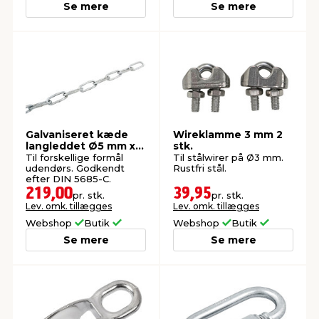
Se mere
Se mere
Galvaniseret kæde
Wireklamme 3 mm 2
langleddet Ø5 mm x 5
stk.
meter
Til forskellige formål
Til stålwirer på Ø3 mm.
udendørs. Godkendt
Rustfri stål.
efter DIN 5685-C.
219,00
39,95
pr. stk.
pr. stk.
Lev. omk. tillægges
Lev. omk. tillægges
Webshop
Butik
Webshop
Butik
Se mere
Se mere