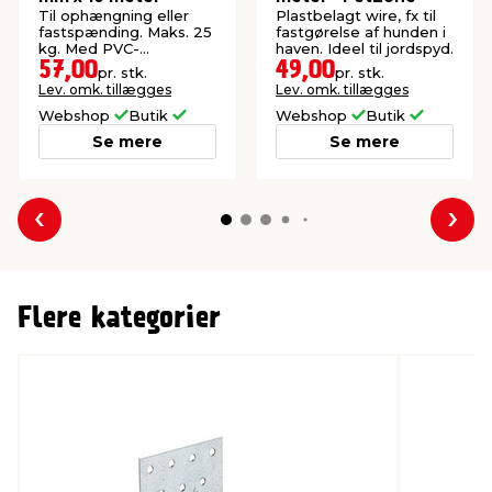
Til ophængning eller
Plastbelagt wire, fx til
fastspænding. Maks. 25
fastgørelse af hunden i
kg. Med PVC-
haven. Ideel til jordspyd.
belægning.
57,00
49,00
pr. stk.
pr. stk.
Lev. omk. tillægges
Lev. omk. tillægges
Webshop
Butik
Webshop
Butik
Se mere
Se mere
Forrige
Næs
Flere kategorier