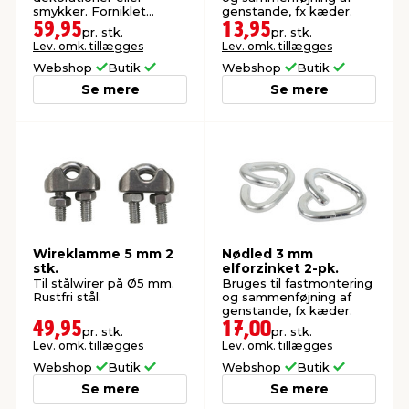
smykker. Forniklet
genstande, fx kæder.
overflade.
59,95
13,95
pr. stk.
pr. stk.
Lev. omk. tillægges
Lev. omk. tillægges
Webshop
Butik
Webshop
Butik
Se mere
Se mere
Wireklamme 5 mm 2
Nødled 3 mm
stk.
elforzinket 2-pk.
Til stålwirer på Ø5 mm.
Bruges til fastmontering
Rustfri stål.
og sammenføjning af
genstande, fx kæder.
49,95
17,00
pr. stk.
pr. stk.
Lev. omk. tillægges
Lev. omk. tillægges
Webshop
Butik
Webshop
Butik
Se mere
Se mere