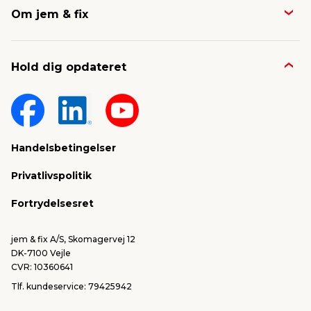
Om jem & fix
Avisen
Job & karriere
Kontakt og FAQ
Hold dig opdateret
Nyheder & presse
Gavekort
Om jem & fix
Fragt & levering
Sponsorater & projekter
Reklamation
Handelsbetingelser
Konkurrencevindere
Varemærker
Privatlivspolitik
FSC®
Falske mails & svindel
Fortrydelsesret
Bliv leverandør/Become supplier
Fortryd ordre
jem & fix A/S, Skomagervej 12
DK-7100 Vejle
CVR: 10360641
Tlf. kundeservice: 79425942
Tlf. administration: 76413500