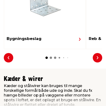
Bygningsbeslag
Reb & s
Forrige
Næs
Kæder & wirer
Kæder og stålwirer kan bruges til mange
forskellige formål både ude og inde. Skal du fx
hænge billeder op på væggene eller montere
spots i loftet, er det oplagt at bruge en stålwire. En
stålwire er flettet eller drejet af tynde,