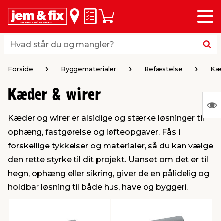
Menu
bage
bage
bage
bage
bage
bage
bage
bage
bage
Huskeseddel
Indkøbskurv
i
i
i
i
i
i
i
i
i
byggematerialer
haven
huset
vvs
el & belysning
maling & kemi
værktøj
bil & fritid
sæsonafslutning
Hvad står du og mangler?
Hvad står du og mangler?
stelse
gning
dsel & varme
værelse
kler
dørsmaling
ktøj
udstyr
nafslutning
Forside
Byggematerialer
Befæstelse
Kæd
Kæder & wirer
 loft & vægge
oldning
t
ndørsbelysning
ndørsmaling
værktøj
udstyr
S
Kæder og wirer er alsidige og stærke løsninger til
Ing
& vinduer
møbler
tning
haner & armatur
dørsbelysning
udstyr
aring af værktøj
ing
ophæng, fastgørelse og løfteopgaver. Fås i
var
forskellige tykkelser og materialer, så du kan vælge
at
eplader
redskaber
er & ophæng
e
lder
ring & kemikalier
e maskiner
rtikler
den rette styrke til dit projekt. Uanset om det er til
vis
hegn, ophæng eller sikring, giver de en pålidelig og
holdbar løsning til både hus, have og byggeri.
& brædder
maskiner
ing & opbevaring
 & ventilation
t Home
el- & fugemasse
redskaber
ronik
ruktion
bygninger
ner & persienner
 & kloak
okker
r & spande
& underholdning