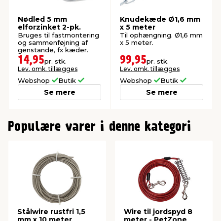
Nødled 5 mm
Knudekæde Ø1,6 mm
elforzinket 2-pk.
x 5 meter
Bruges til fastmontering
Til ophængning. Ø1,6 mm
og sammenføjning af
x 5 meter.
genstande, fx kæder.
14,95
99,95
pr. stk.
pr. stk.
Lev. omk. tillægges
Lev. omk. tillægges
Webshop
Butik
Webshop
Butik
Se mere
Se mere
0
1
Populære varer i denne kategori
2
3
Stålwire rustfri 1,5
Wire til jordspyd 8
mm x 10 meter
meter - PetZone