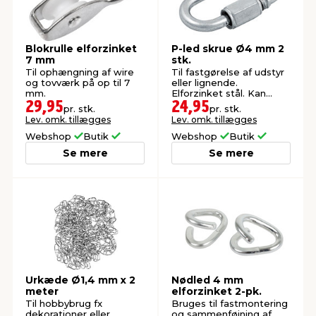
Blokrulle elforzinket
P-led skrue Ø4 mm 2
7 mm
stk.
Til ophængning af wire
Til fastgørelse af udstyr
og tovværk på op til 7
eller lignende.
mm.
Elforzinket stål. Kan
bruges inde og ude.
29,95
24,95
pr. stk.
pr. stk.
Lev. omk. tillægges
Lev. omk. tillægges
Webshop
Butik
Webshop
Butik
Se mere
Se mere
Urkæde Ø1,4 mm x 2
Nødled 4 mm
meter
elforzinket 2-pk.
Til hobbybrug fx
Bruges til fastmontering
dekorationer eller
og sammenføjning af