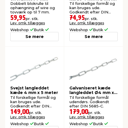
Dobbelt blokrulle til
Til forskellige formål og
ophængning af wire og
kan bruges ude.
tovværk op til 7 mm.
Godkendt efter DIN
5685-C.
59,95
74,95
pr. stk.
pr. stk.
Lev. omk. tillægges
Lev. omk. tillægges
Webshop
Butik
Webshop
Butik
Se mere
Se mere
Svejst langleddet
Galvaniseret kæde
kæde 4 mm x 5 meter
langleddet Ø4 mm x 5
meter
Til forskellige formål og
Til forskellige formål
kan bruges ude.
udendørs. Godkendt
Godkendt efter DIN
efter DIN 5685-C.
5685-C.
149,00
179,00
pr. stk.
pr. stk.
Lev. omk. tillægges
Lev. omk. tillægges
Webshop
Butik
Webshop
Butik