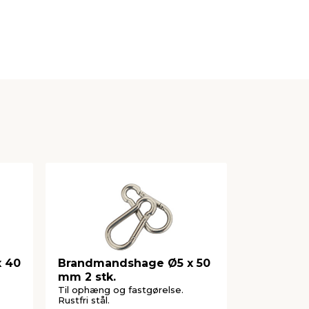
 40
Brandmandshage Ø5 x 50
Brandman
mm 2 stk.
100 mm 2 
Til ophæng og fastgørelse.
Til ophæng 
Rustfri stål.
Rustfri stål.