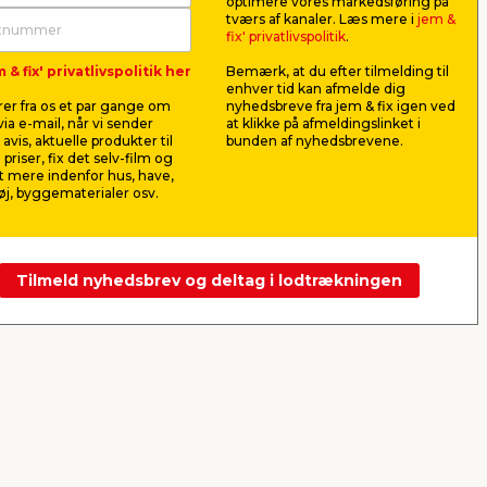
optimere vores markedsføring på
 30
Bobleplast rulle 50 cm x
Vrid-let
tværs af kanaler. Læs mere i
jem &
10 meter
m/spand o
fix' privatlivspolitik
.
Funder
n, så
Effektiv beskyttelse af fx glas og
Til vask af 
 & fix' privatlivspolitik her
Bemærk, at du efter tilmelding til
er.
service ved flytning, eller hvis du
og lignende.
enhver tid kan afmelde dig
skal sende noget.
er fra os et par gange om
nyhedsbreve fra jem & fix igen ved
25,00
168,
ia e-mail, når vi sender
at klikke på afmeldingslinket i
pr. stk.
avis, aktuelle produkter til
bunden af nyhedsbrevene.
Lev. omk. tillægges
Lev. omk. til
 priser, fix det selv-film og
 mere indenfor hus, have,
j, byggematerialer osv.
Webshop
Butik
Webshop
Se mere
Tilmeld nyhedsbrev og deltag i lodtrækningen
Næste