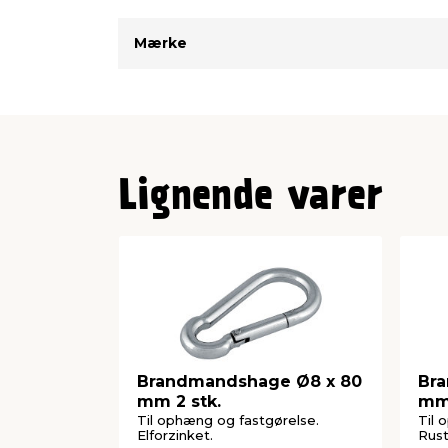
Mærke
Lignende varer
Brandmandshage Ø8 x 80
Br
mm 2 stk.
mm 
Til ophæng og fastgørelse.
Til 
Elforzinket.
Rustf