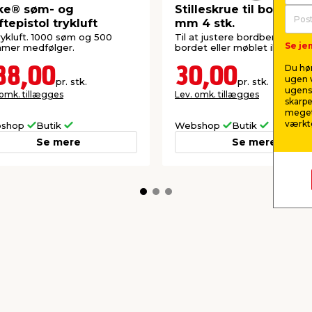
ke® søm- og
Stilleskrue til bordben
tepistol trykluft
mm 4 stk.
trykluft. 1000 søm og 500
Til at justere bordben i højde
Se jem
mmer medfølger.
bordet eller møblet ikke vipp
Du hør
88,00
30,00
ugen v
pr. stk.
pr. stk.
ugens 
 omk. tillægges
Lev. omk. tillægges
skarpe
meget
værktø
shop
Butik
Webshop
Butik
Se mere
Se mere