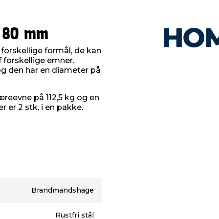
 80 mm
orskellige formål, de kan
 forskellige emner.
 og den har en diameter på
reevne på 112,5 kg og en
 er 2 stk. i en pakke.
Brandmandshage
Rustfri stål