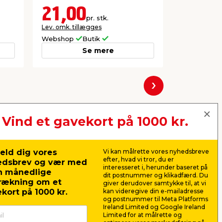
21,00
91,0
pr. stk.
Lev. omk. tillægges
Lev. omk. til
Webshop
Butik
Webshop
Se mere
Næste
Vind et gavekort på 1000 kr.
eld dig vores
Vi kan målrette vores nyhedsbreve
efter, hvad vi tror, du er
edsbrev og vær med
interesseret i, herunder baseret på
n månedlige
dit postnummer og klikadfærd. Du
rækning om et
giver derudover samtykke til, at vi
kort på 1000 kr.
kan videregive din e-mailadresse
og postnummer til Meta Platforms
Ireland Limited og Google Ireland
Limited for at målrette og