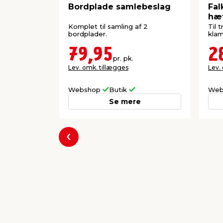
Bordplade samlebeslag
Fal
hæf
Komplet til samling af 2
Til 
bordplader.
kla
79,95
2
pr. pk.
Lev. omk. tillægges
Lev.
Webshop
Butik
Web
Se mere
Forrige
Populære varer