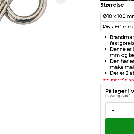
Next slide
Størrelse
Ø10 x 100 
Ø6 x 60 mm
Brandman
fastgørels
Denne er l
mm og l
Den har e
maksimal 
Der er 2 s
Læs mere
Se sp
På lager i
Leveringstid 1 
-