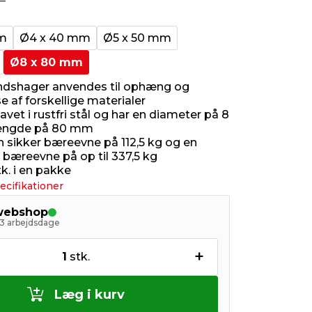
mm
Ø4 x 40 mm
Ø5 x 50 mm
Ø8 x 80 mm
dshager anvendes til ophæng og
e af forskellige materialer
avet i rustfri stål og har en diameter på 8
ængde på 80 mm
n sikker bæreevne på 112,5 kg og en
bæreevne på op til 337,5 kg
tk. i en pakke
ecifikationer
 webshop
- 3 arbejdsdage
+
1
stk.
Læg i kurv