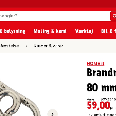
angler?
angler?
& belysning
Maling & kemi
Værktøj
Bil & 
Kæder & wirer
fæstelse
Kæder & wirer
HOME it
Brand
80 mm
Varenr.: 9073346
59,00
pr. 
Lev. omk. tillægg