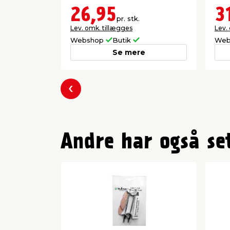
26,95
3
pr. stk.
Lev. omk. tillægges
Lev.
Webshop
Butik
Web
Se mere
Forrige
Andre har også se