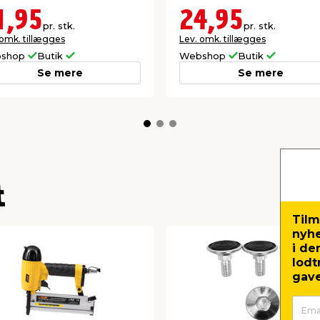
1,95
24,95
pr. stk.
pr. stk.
 omk. tillægges
Lev. omk. tillægges
shop
Butik
Webshop
Butik
Se mere
Se mere
t
Tilm
nyh
i de
lodt
gave