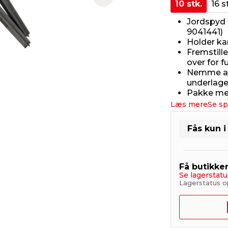
Next slide
10 stk.
16 s
Jordspyd t
9041441)
Holder ka
Fremstill
over for 
Nemme at 
underlage
Pakke med
Læs mere
Se sp
Fås kun i
Få butikke
Se lagerstatu
Lagerstatus o