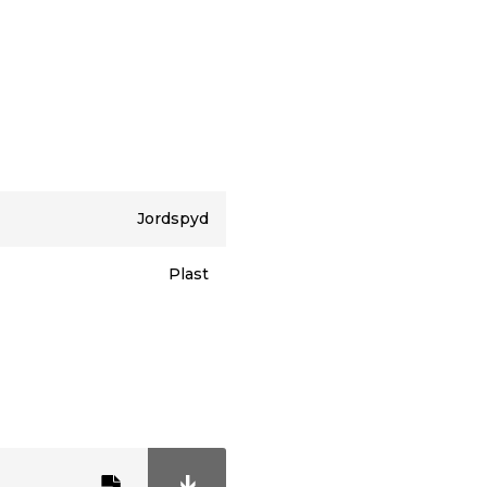
kkes eller bankes ned
underlaget. For optimal
yd langs hele
Jordspyd
Plast