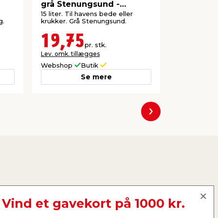
grå Stenungsund -
Safeston
Safestone
15 liter. Til havens bede eller
Til afretning
g.
krukker. Grå Stenungsund.
belægningss
19,75
29,9
pr. stk.
Lev. omk. tillægges
Webshop
Butik
Butik
Se mere
Næste
Vind et gavekort på 1000 kr.
ruge: