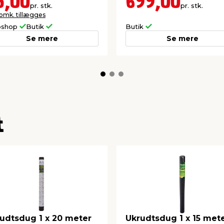
5,00
699,00
pr. stk.
pr. stk.
 omk. tillægges
shop
Butik
Butik
Se mere
Se mere
t
udtsdug 1 x 20 meter
Ukrudtsdug 1 x 15 met