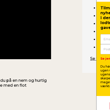
Tilm
Kants
nyh
Kants
i de
lodt
Bedk
gave
Mursn
Mukk
Tomm
Se filmen 
Se jem
Du hør
ugen v
ugens 
skarpe
n du på en nem og hurtig
meget
de med en flot
værktø