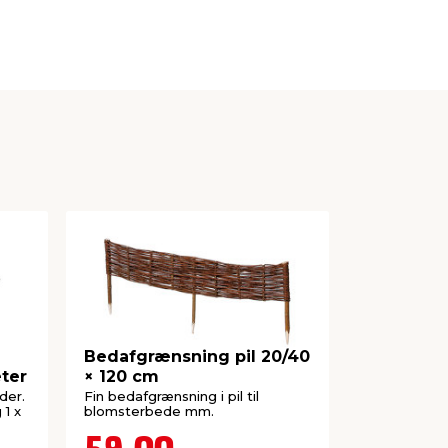
Bedafgrænsning pil 20/40
Bedkant 1
ter
× 120 cm
plast
der.
Fin bedafgrænsning i pil til
Højde på 13 
 1 x
blomsterbede mm.
genanvendel