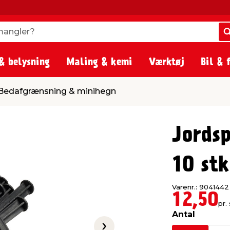
angler?
angler?
& belysning
Maling & kemi
Værktøj
Bil & 
ing & minihegn
Bedafgrænsning & minihegn
Jordsp
10 stk
Varenr.: 9041442
12,50
pr. 
Antal