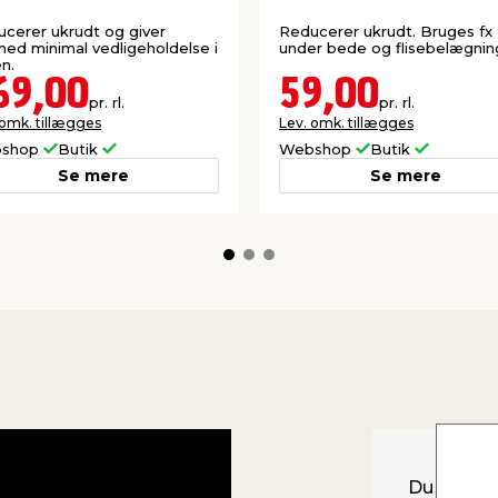
cerer ukrudt og giver
Reducerer ukrudt. Bruges fx
ed minimal vedligeholdelse i
under bede og flisebelægnin
n.
69,00
59,00
pr. rl.
pr. rl.
 omk. tillægges
Lev. omk. tillægges
shop
Butik
Webshop
Butik
Se mere
Se mere
Du skal b