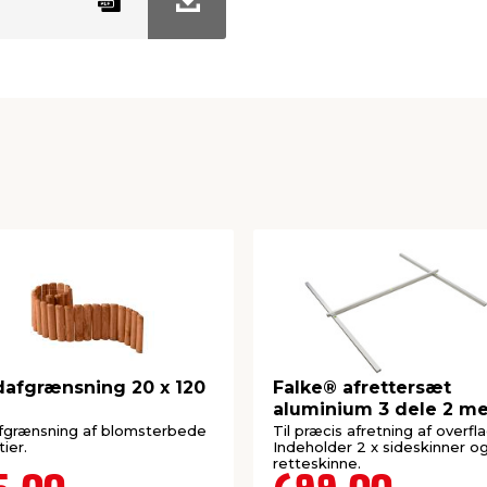
afgrænsning 20 x 120
Falke® afrettersæt
aluminium 3 dele 2 me
afgrænsning af blomsterbede
Til præcis afretning af overfla
tier.
Indeholder 2 x sideskinner og
retteskinne.