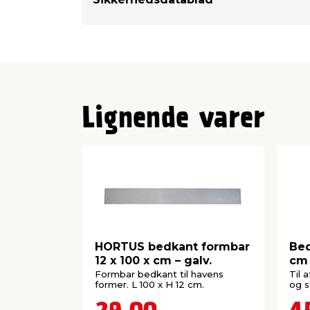
Lignende varer
HORTUS bedkant formbar
Bed
12 x 100 x cm – galv.
cm
Formbar bedkant til havens
Til 
former. L 100 x H 12 cm.
og s