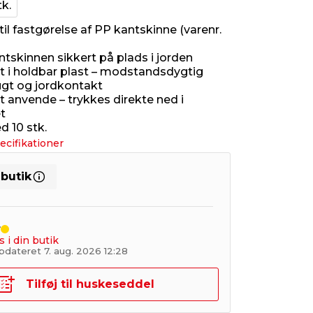
tk.
il fastgørelse af PP kantskinne (varenr.
ntskinnen sikkert på plads i jorden
et i holdbar plast – modstandsdygtig
fugt og jordkontakt
anvende – trykkes direkte ned i
t
 10 stk.
ecifikationer
 butik
r
s i din butik
pdateret 7. aug. 2026 12:28
Tilføj til huskeseddel