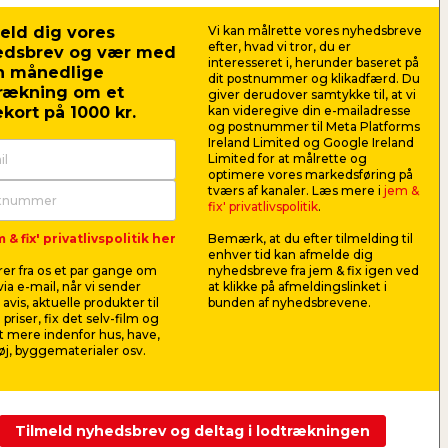
eld dig vores
Vi kan målrette vores nyhedsbreve
kærer
efter, hvad vi tror, du er
edsbrev og vær med
interesseret i, herunder baseret på
ten
n månedlige
dit postnummer og klikadfærd. Du
rækning om et
giver derudover samtykke til, at vi
ant
kort på 1000 kr.
kan videregive din e-mailadresse
og postnummer til Meta Platforms
or
Ireland Limited og Google Ireland
Limited for at målrette og
ert
optimere vores markedsføring på
tværs af kanaler. Læs mere i
jem &
estok
fix' privatlivspolitik
.
og hele materialelisten her
 & fix' privatlivspolitik her
Bemærk, at du efter tilmelding til
enhver tid kan afmelde dig
er fra os et par gange om
nyhedsbreve fra jem & fix igen ved
ia e-mail, når vi sender
at klikke på afmeldingslinket i
avis, aktuelle produkter til
bunden af nyhedsbrevene.
 priser, fix det selv-film og
 mere indenfor hus, have,
j, byggematerialer osv.
Tilmeld nyhedsbrev og deltag i lodtrækningen