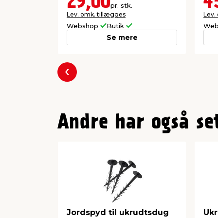
29,00
4
pr. stk.
Lev. omk. tillægges
Lev.
Webshop
Butik
Web
Se mere
Forrige
Andre har også se
Jordspyd til ukrudtsdug
Ukr