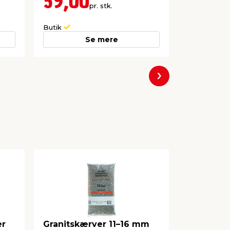
59,00
299,
pr. stk.
Lev. omk. til
Butik
Webshop
Se mere
Næste
er
Granitskærver 11–16 mm
Brolægger