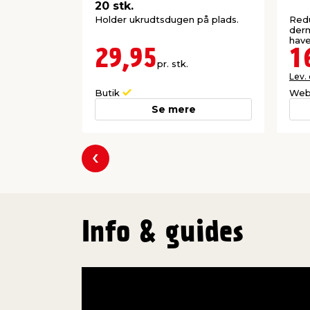
20 stk.
Holder ukrudtsdugen på plads.
Redu
derm
have
29,95
1
pr. stk.
Lev.
Butik
Web
Se mere
Forrige
Info & guides