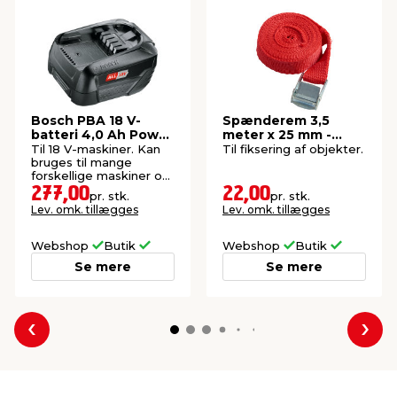
Bosch PBA 18 V-
Spænderem 3,5
batteri 4,0 Ah Power
meter x 25 mm -
For All
AutoZone®
Til 18 V-maskiner. Kan
Til fiksering af objekter.
bruges til mange
forskellige maskiner og
fabrikater.
277,00
22,00
pr. stk.
pr. stk.
Lev. omk. tillægges
Lev. omk. tillægges
Webshop
Butik
Webshop
Butik
Se mere
Se mere
Forrige
Næs