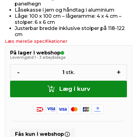
panelhegn
Låsekasse i jern og håndtag i aluminium
Låge: 100 x 100 cm – lågeramme: 4 x 4 cm –
stolper: 6 x 6 cm
Justerbar bredde inklusive stolper på 118-122
cm
Læs mere
Se specifikationer
På lager i webshop
Leveringstid 1 - 3 arbejdsdage
-
+
1
stk.
Læg i kurv
Fås kun i webshop