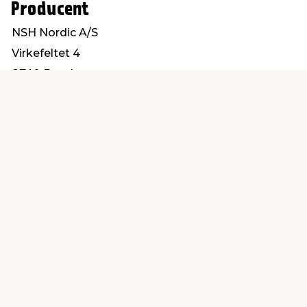
Producent
NSH Nordic A/S
Virkefeltet 4
8740 Brædstrup
post@nshnordic.com
Find en butik
Kundeservice
nær dig
Åbent alle dage 8 -
Køb i webshop
19
byt i butik