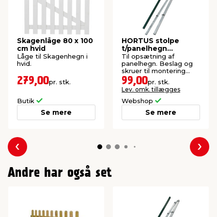
Skagenlåge 80 x 100
HORTUS stolpe
cm hvid
t/panelhegn
galvaniseret 4 x 4 x
Låge til Skagenhegn i
Til opsætning af
150 cm
hvid.
panelhegn. Beslag og
skruer til montering
medfølger.
279,00
99,00
pr. stk.
pr. stk.
Lev. omk. tillægges
Butik
Webshop
Se mere
Se mere
Forrige
Næs
Andre har også set