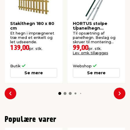
Stakithegn 180 x 80
HORTUS stolpe
cm
t/panelhegn
galvaniseret 4 x 4 x
Et hegn i imprægneret
Til opsætning af
150 cm
træ med et enkelt og
panelhegn. Beslag og
let udseende.
skruer til montering
medfølger.
139,00
99,00
pr. stk.
pr. stk.
Lev. omk. tillægges
Butik
Webshop
Se mere
Se mere
Forrige
Næs
Populære varer