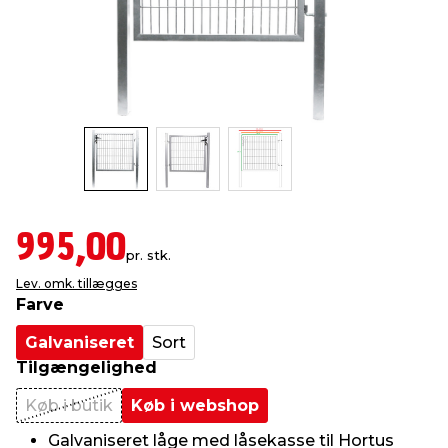
indretning
er & sikkerhed
 fittings
dsbelysning
eklædning
& udendørs spa
r & stilladser
e
behandling
ne, data & TV
& fritid
debeklædning
ing
asser & standere
rier
 sko
antning
ri & syltning
995,00
pr. stk.
Lev. omk. tillægges
dyr & ukrudt
Farve
Galvaniseret
Sort
Tilgængelighed
Køb i butik
Køb i webshop
Galvaniseret låge med låsekasse til Hortus