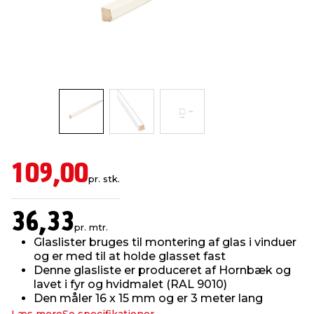
indretning
er & sikkerhed
 fittings
dsbelysning
eklædning
& udendørs spa
r & stilladser
e
behandling
ne, data & TV
& fritid
debeklædning
ing
asser & standere
rier
 sko
antning
ri & syltning
109,00
pr. stk.
dyr & ukrudt
36,33
pr. mtr.
Glaslister bruges til montering af glas i vinduer
og er med til at holde glasset fast
Denne glasliste er produceret af Hornbæk og
lavet i fyr og hvidmalet (RAL 9010)
Den måler 16 x 15 mm og er 3 meter lang