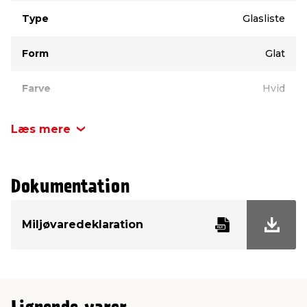
Type
Glasliste
Form
Glat
Farve
Hvid
Materiale
Fyr
Læs mere
Bredde
16 mm
Dokumentation
Tykkelse
15 mm
Miljøvaredeklaration
Længde
3000 mm
Overflade
Malet
Knastfri
Ja