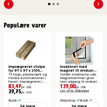
Se forrige
Se 
Populære varer
Imprægneret stolpe
Insektnet med
fyr 97 x 97 x 2100
magnet til vinduer
mm
150 x 130 cm
Til hegn, plankeværk og
Holder insekterne ude.
mindre konstruktioner i
Magnetrammen giver
haven. Imprægneret i kl.
nem adgang til vinduet.
NTR A.
83,47
139,00
pr. stk.
pr. stk.
Lev. omk. tillægges
39,75
pr. mtr.
Butik
Webshop
Butik
Se mere
Se mere