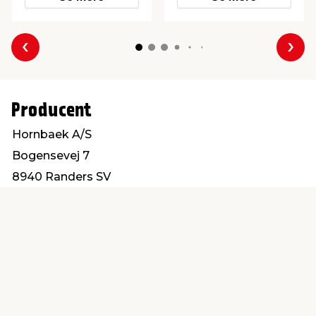
Forrige
Næs
Producent
Hornbaek A/S
Bogensevej 7
8940 Randers SV
hornbaek@hornbaek.com
Find en butik
Kundeservice
nær dig