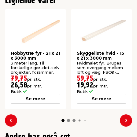
Lignende varer
Hobbytræ fyr - 21 x 21
Skyggeliste hvid - 15
x 3000 mm
x 21 x 3000 mm
3 meter lang. Til
Hvidmalet fyr. Bruges
forskellige gør-det-selv
som overgang mellem
projekter, fx rammer.
loft og væg. FSC®-
mærket.
79,75
59,75
pr. stk.
pr. stk.
26,58
19,92
pr. mtr.
pr. mtr.
Butik
Butik
Se mere
Se mere
Forrige
Næs