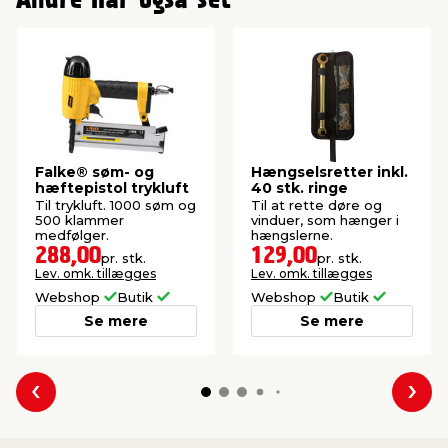
Andre har også set
Falke® søm- og
Hængselsretter inkl.
hæftepistol trykluft
40 stk. ringe
Til trykluft. 1000 søm og
Til at rette døre og
500 klammer
vinduer, som hænger i
medfølger.
hængslerne.
288,00
129,00
pr. stk.
pr. stk.
Lev. omk. tillægges
Lev. omk. tillægges
Webshop
Butik
Webshop
Butik
Se mere
Se mere
Forrige
Næs