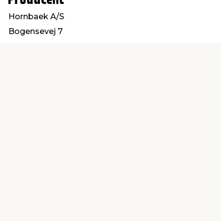
Producent
Hornbaek A/S
Bogensevej 7
8940 Randers SV
hornbaek@hornbaek.com
Find en butik
Kundeservice
nær dig
Åbent alle dage 8 -
Køb i webshop
19
byt i butik