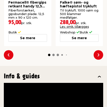
Fermacell® fibergips
Falke® søm- og
retkant handy 12,5
hæftepistol trykluft
mm
Fiberforstærket,
Til trykluft. 1000 søm og
gipsbundet plade. 12,5
500 klammer
mm x 90 x 120 cm.
medfølger.
95,00
288,00
pr. stk.
pr. stk.
Lev. omk. tillægges
Butik
Webshop
Butik
Se mere
Se mere
Forrige
Næs
Info & guides