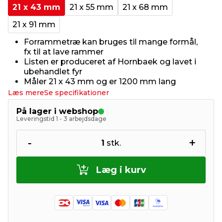
21 x 43 mm
21 x 55 mm
21 x 68 mm
21 x 91 mm
Forrammetræ kan bruges til mange formål,
fx til at lave rammer
Listen er produceret af Hornbaek og lavet i
ubehandlet fyr
Måler 21 x 43 mm og er 1200 mm lang
Læs mere
Se specifikationer
På lager i webshop
Leveringstid 1 - 3 arbejdsdage
-
+
1
stk.
Læg i kurv