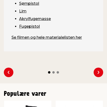
Sømpistol
Lim
Akrylfugemasse
Fugepistol
Se filmen og hele materialelisten her
Se forrige
Se 
Populære varer