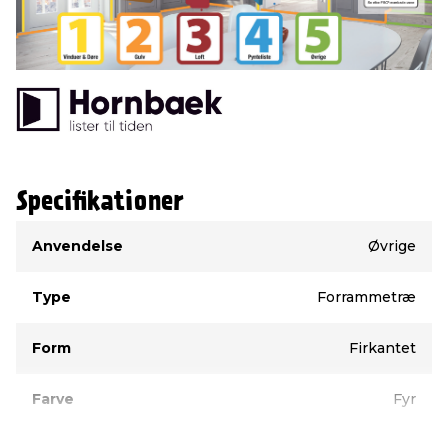
Specifikationer
Type
Værdi
Anvendelse
Øvrige
Type
Forrammetræ
Form
Firkantet
Farve
Fyr