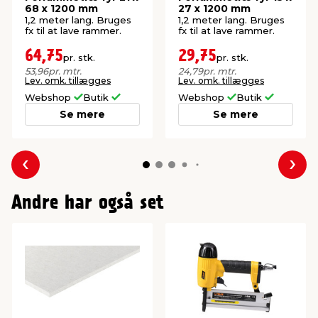
68 x 1200 mm
27 x 1200 mm
1,2 meter lang. Bruges
1,2 meter lang. Bruges
fx til at lave rammer.
fx til at lave rammer.
64,75
29,75
pr. stk.
pr. stk.
53,96
pr. mtr.
24,79
pr. mtr.
Lev. omk. tillægges
Lev. omk. tillægges
Webshop
Butik
Webshop
Butik
Se mere
Se mere
Forrige
Næs
Andre har også set