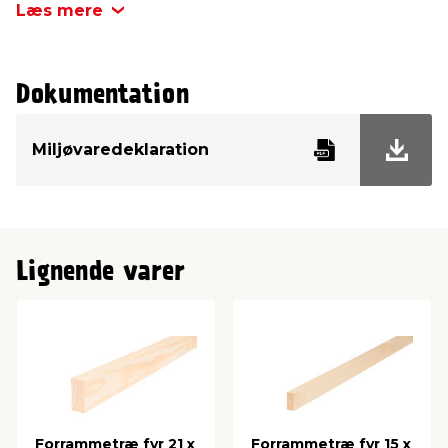
Materiale
Fyr
Læs mere
Bredde
43 mm
Dokumentation
Tykkelse
21 mm
Miljøvaredeklaration
Længde
1200 mm
Overflade
Ubehandlet
Lignende varer
Forrammetræ fyr 21 x
Forrammetræ fyr 15 x