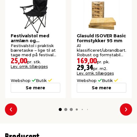
Festivalstol med
Glasuld ISOVER Basic
armlæn og
formstykker 95 mm
kopholder - Sunlife®
Festivalstol i praktisk
A1
bæretaske – lige til at
klassificeret/ubrandbart.
tage med på festival
Robust og formstabil
eller camping.
isolering. 10 stk./pk.
25,00
169,00
pr. stk.
pr. pk.
(5,76 m²).
Lev. omk. tillægges
29,34
pr. m2.
Lev. omk. tillægges
Webshop
Butik
Webshop
Butik
Se mere
Se mere
Forrige
Næs