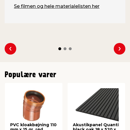
Se filmen og hele materialelisten her
Se forrige
Se 
Populære varer
PVC kloakbøjning 110
Akustikpanel Quanti
mm x 15 gr. rød
black oak 18 x 520 x