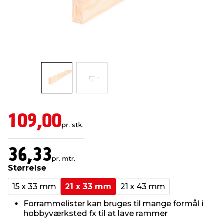
indretning
er & sikkerhed
 fittings
dsbelysning
eklædning
& udendørs spa
r & stilladser
e
behandling
ne, data & TV
& fritid
debeklædning
ing
asser & standere
rier
 sko
antning
ri & syltning
109,00
pr. stk.
dyr & ukrudt
36,33
pr. mtr.
Størrelse
15 x 33 mm
21 x 33 mm
21 x 43 mm
Forrammelister kan bruges til mange formål i
hobbyværksted fx til at lave rammer