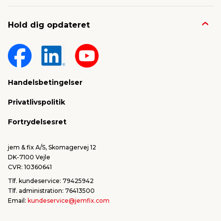
Job & karriere
Kontakt og FAQ
Hold dig opdateret
Nyheder & presse
Gavekort
Om jem & fix
Fragt & levering
Sponsorater & projekter
Reklamation
Handelsbetingelser
Konkurrencevindere
Varemærker
Privatlivspolitik
FSC®
Falske mails & svindel
Fortrydelsesret
Bliv leverandør/Become supplier
Fortryd ordre
jem & fix A/S, Skomagervej 12
DK-7100 Vejle
CVR: 10360641
Tlf. kundeservice: 79425942
Tlf. administration: 76413500
Email:
kundeservice@jemfix.com