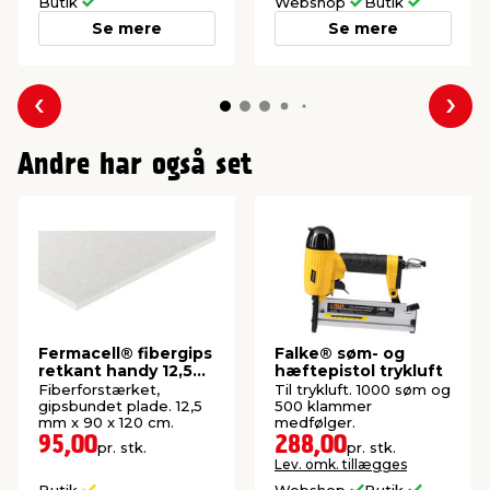
Butik
Webshop
Butik
Se mere
Se mere
Forrige
Næs
Andre har også set
Fermacell® fibergips
Falke® søm- og
retkant handy 12,5
hæftepistol trykluft
mm
Fiberforstærket,
Til trykluft. 1000 søm og
gipsbundet plade. 12,5
500 klammer
mm x 90 x 120 cm.
medfølger.
95,00
288,00
pr. stk.
pr. stk.
Lev. omk. tillægges
Butik
Webshop
Butik