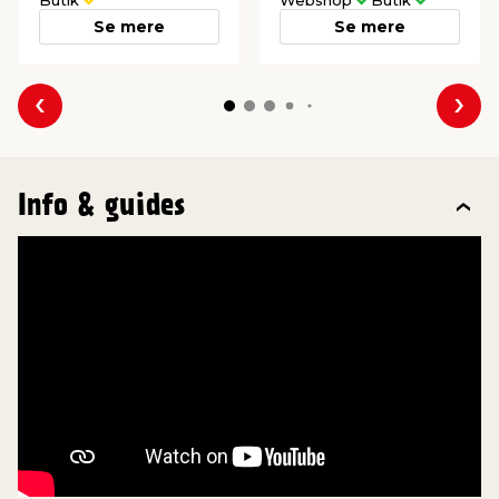
Se mere
Se mere
Forrige
Næs
Info & guides