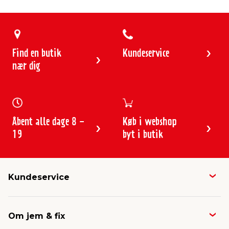
Find en butik
Kundeservice
nær dig
Åbent alle dage 8 -
Køb i webshop
19
byt i butik
Kundeservice
Butikker & åbningstider
Om jem & fix
Avisen