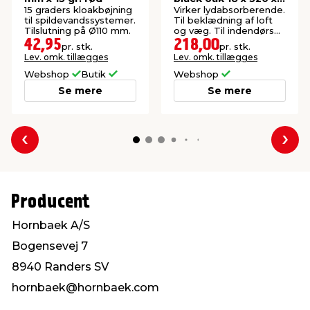
2440 mm
15 graders kloakbøjning
Virker lydabsorberende.
til spildevandssystemer.
Til beklædning af loft
Tilslutning på Ø110 mm.
og væg. Til indendørs
brug. FSC®-mærket.
42,95
218,00
pr. stk.
pr. stk.
Lev. omk. tillægges
Lev. omk. tillægges
Webshop
Butik
Webshop
Se mere
Se mere
Forrige
Næs
Producent
Hornbaek A/S
Bogensevej 7
8940 Randers SV
hornbaek@hornbaek.com