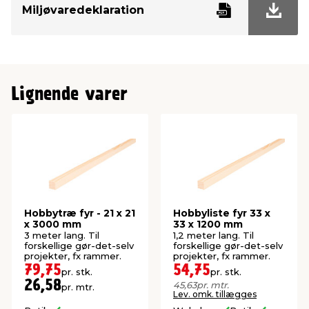
Miljøvaredeklaration
Længde
3000 mm
Overflade
Ubehandlet
Knastfri
Nej
Lignende varer
Hobbytræ fyr - 21 x 21
Hobbyliste fyr 33 x
x 3000 mm
33 x 1200 mm
3 meter lang. Til
1,2 meter lang. Til
forskellige gør-det-selv
forskellige gør-det-selv
projekter, fx rammer.
projekter, fx rammer.
79,75
54,75
pr. stk.
pr. stk.
26,58
45,63
pr. mtr.
pr. mtr.
Lev. omk. tillægges