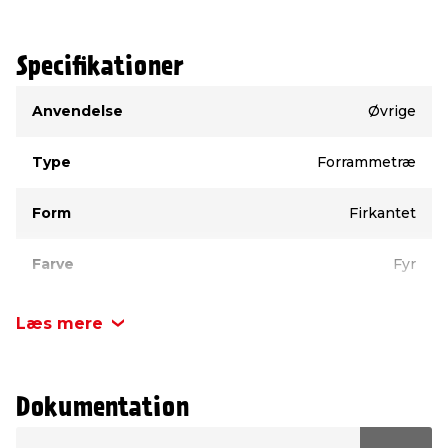
Specifikationer
Type
Værdi
Anvendelse
Øvrige
Type
Forrammetræ
Form
Firkantet
Farve
Fyr
Materiale
Fyr
Læs mere
Bredde
33 mm
Dokumentation
Tykkelse
21 mm