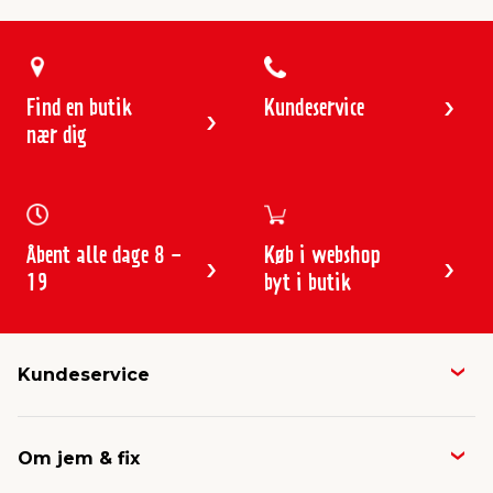
Find en butik
Kundeservice
nær dig
Åbent alle dage 8 -
Køb i webshop
19
byt i butik
Kundeservice
Butikker & åbningstider
Om jem & fix
Avisen