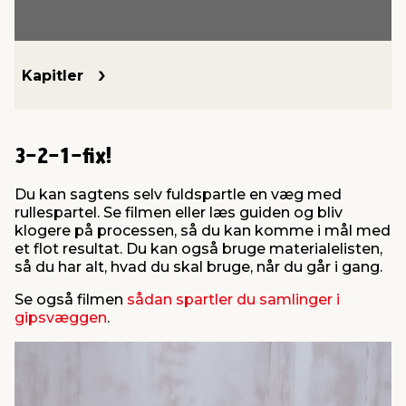
indretning
er & sikkerhed
 fittings
dsbelysning
eklædning
& udendørs spa
Kapitler
r & stilladser
e
behandling
ne, data & TV
& fritid
3-2-1-fix!
debeklædning
ing
asser & standere
rier
 sko
Du kan sagtens selv fuldspartle en væg med
rullespartel. Se filmen eller læs guiden og bliv
antning
ri & syltning
klogere på processen, så du kan komme i mål med
et flot resultat. Du kan også bruge materialelisten,
så du har alt, hvad du skal bruge, når du går i gang.
dyr & ukrudt
Se også filmen
sådan spartler du samlinger i
gipsvæggen
.