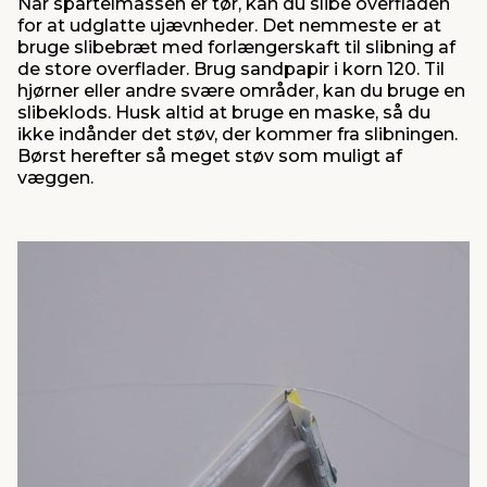
Når spartelmassen er tør, kan du slibe overfladen
for at udglatte ujævnheder. Det nemmeste er at
bruge slibebræt med forlængerskaft til slibning af
de store overflader. Brug sandpapir i korn 120. Til
hjørner eller andre svære områder, kan du bruge en
slibeklods. Husk altid at bruge en maske, så du
ikke indånder det støv, der kommer fra slibningen.
Børst herefter så meget støv som muligt af
væggen.