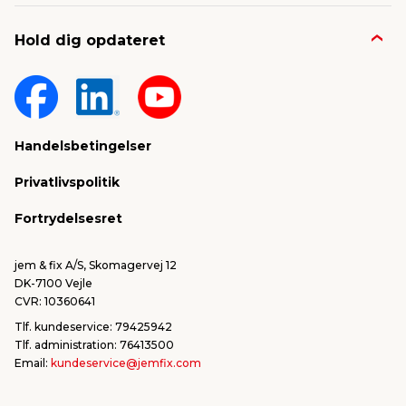
Job & karriere
Kontakt og FAQ
Hold dig opdateret
Nyheder & presse
Gavekort
Om jem & fix
Fragt & levering
Sponsorater & projekter
Reklamation
Handelsbetingelser
Konkurrencevindere
Varemærker
Privatlivspolitik
FSC®
Falske mails & svindel
Fortrydelsesret
Bliv leverandør/Become supplier
Fortryd ordre
jem & fix A/S, Skomagervej 12
DK-7100 Vejle
CVR: 10360641
Tlf. kundeservice: 79425942
Tlf. administration: 76413500
Email:
kundeservice@jemfix.com