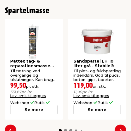
Spartelmasse
Pattex tag- &
Sandspartel LH 10
reparationsmasse
liter grå - Stabile®
300 ml
Til tætning ved
Til plet- og fuldspartling
overgange og
indendørs. God til puds,
tilslutninger. Kan bruges
beton, gips, tapeter
inde og ude. Vandtæt.
m.m. Klar til brug.
99,50
119,00
pr. stk.
pr. stk.
331,67
pr. ltr.
11,90
pr. ltr.
Lev. omk. tillægges
Lev. omk. tillægges
Webshop
Butik
Webshop
Butik
Se mere
Se mere