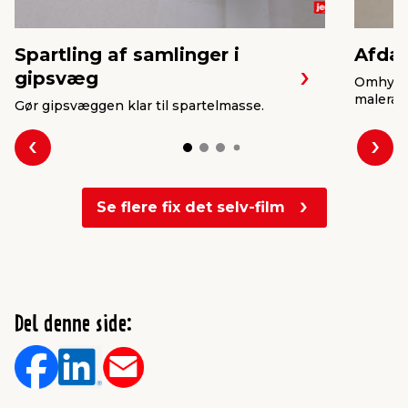
Spartling af samlinger i
Afdæ
gipsvæg
Omhygge
malerarb
Gør gipsvæggen klar til spartelmasse.
Forrige
Næs
Se flere fix det selv-film
Del denne side: