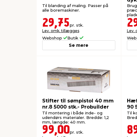
Til blanding af maling. Passer på
Brug
alle boremaskiner.
præci
plad
29,75
2
pr. stk.
Lev. omk. tillægges
Lev. 
Webshop
Butik
Web
Se mere
Stifter til sømpistol 40 mm
Hæf
nr.8 5000 stk.- Probuilder
90 
Til montering i både inde- og
Til k
udendørs materialer. Bredde: 1,2
Bred
mm, længde: 40 mm.
99,00
8
pr. stk.