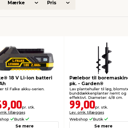
Mærke
Pris
e® 18 V Li-ion batteri
Pælebor til boremaskin
 Ah
pk. - Garden®
r til Falke akku-serien.
Lav plantehuller til løg, blomst
bunddækkenplanter nemt og
effektivt. Diameter: 4/8 cm.
69,00
99,00
pr. stk.
pr. stk.
omk. tillægges
Lev. omk. tillægges
shop
Butik
Webshop
Butik
Se mere
Se mere