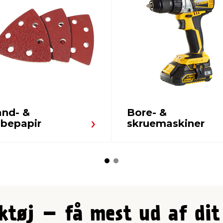
and- &
Bore- &
ibepapir
skruemaskiner
rktøj – få mest ud af di