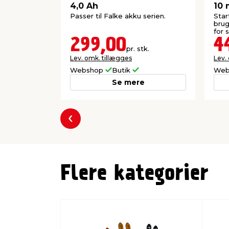
4,0 Ah
10 
Passer til Falke akku serien.
Star
brug
for s
299,00
4
pr. stk.
Lev. omk. tillægges
Lev.
Webshop
Butik
Web
Se mere
Forrige
Flere kategorier