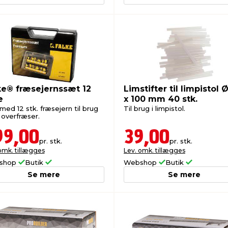
ke® fræsejernssæt 12
Limstifter til limpistol 
e
x 100 mm 40 stk.
ed 12 stk. fræsejern til brug
Til brug i limpistol.
overfræser.
99,00
39,00
pr. stk.
pr. stk.
omk. tillægges
Lev. omk. tillægges
shop
Butik
Webshop
Butik
Se mere
Se mere