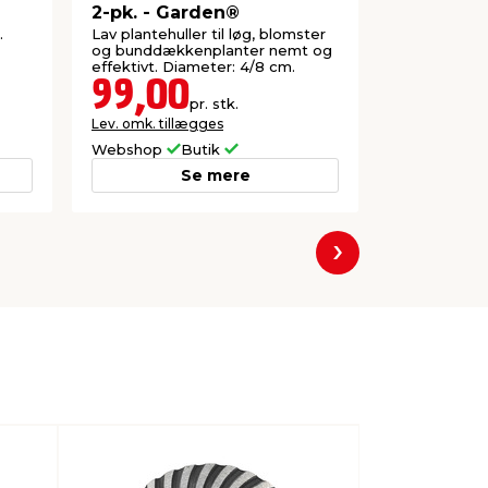
2-pk. - Garden®
mm nr.8 5
Probuilde
.
Lav plantehuller til løg, blomster
Til monterin
og bunddækkenplanter nemt og
udendørs mat
effektivt. Diameter: 4/8 cm.
mm, længde
99,00
89,0
pr. stk.
Lev. omk. tillægges
Lev. omk. til
Webshop
Butik
Webshop
Se mere
Næste