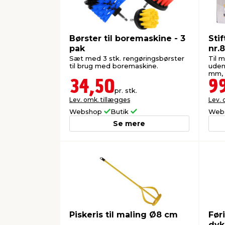
Børster til boremaskine - 3
Sti
pak
nr.
Sæt med 3 stk. rengøringsbørster
Til 
til brug med boremaskine.
uden
mm, 
34,50
9
pr. stk.
Lev. omk. tillægges
Lev. 
Webshop
Butik
Web
Se mere
Piskeris til maling Ø8 cm
Før
dyk