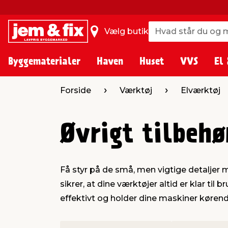
Hvad står du og m
Hvad står du og m
Vælg butik
Byggematerialer
Haven
Huset
VVS
El 
Forside
Værktøj
Elværktøj
Øvrigt tilbehø
Få styr på de små, men vigtige detaljer m
sikrer, at dine værktøjer altid er klar ti
effektivt og holder dine maskiner kørende