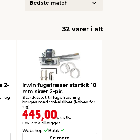
32 varer i alt
e 2-
Irwin fugefræser startkit 10
mm skær 2-pk.
er og
Startkitsæt til fugefræsning -
bruges med vinkelsliber (købes for
sig).
445,00
pr. stk.
Lev. omk. tillægges
Webshop
Butik
Se mere