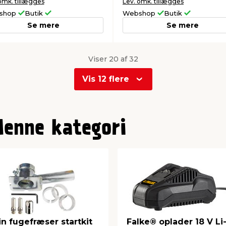
omk. tillægges
Lev. omk. tillægges
shop
Butik
Webshop
Butik
Se mere
Se mere
Viser 20 af 32
Vis 12 flere
denne kategori
in fugefræser startkit
Falke® oplader 18 V Li