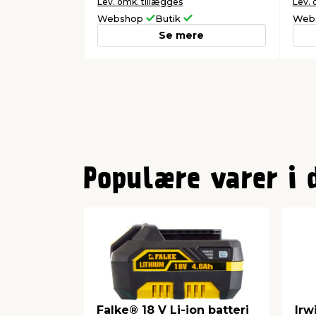
Lev. omk. tillægges
Lev. 
Webshop
Butik
Web
Se mere
0
1
Populære varer i 
Falke® 18 V Li-ion batteri
Irw