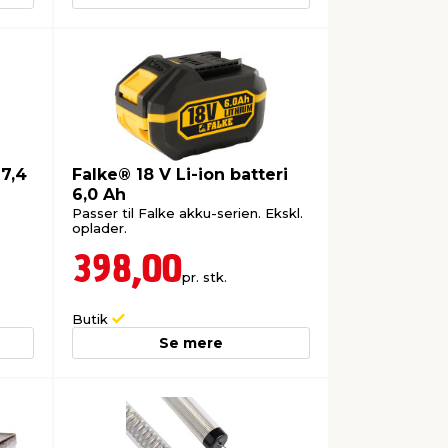
Ø7,4
Falke® 18 V Li-ion batteri
6,0 Ah
Passer til Falke akku-serien. Ekskl.
oplader.
398,00
pr. stk.
Butik
Se mere