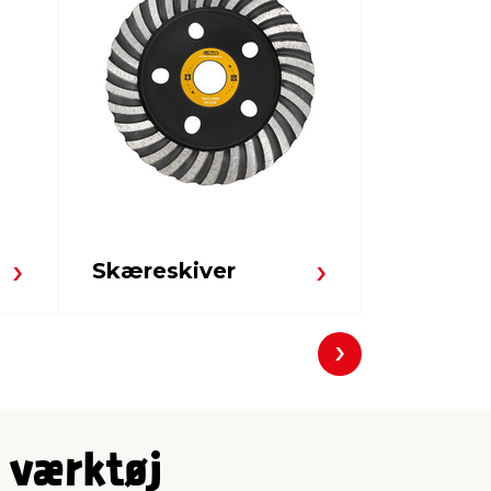
Skæreskiver
Bor & bi
Næste
t værktøj