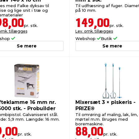
es med Falke dyksav til
Til udfræsning af fuger. Diame
se og lige snit i træ og
på 10 mm.
ematerialer
98,00
149,00
pr. stk.
pr. stk.
omk. tillægges
Lev. omk. tillægges
shop
Webshop
Butik
Se mere
Se mere
teklamme 16 mm nr.
Mixersæt 3 × piskeris -
5000 stk. - Probuilder
PRIZE®
ombipistol. Galvaniseret stål.
Til omrøring af maling, lak, lim,
de: 5,9 mm. Længde: 16 mm.
mørtel m.m. Bruges med
boremaskine.
9,00
88,00
pr. stk.
pr. stk.