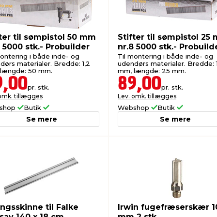
fter til sømpistol 50 mm
Stifter til sømpistol 25
8 5000 stk.- Probuilder
nr.8 5000 stk.- Probuild
montering i både inde- og
Til montering i både inde- og
dørs materialer. Bredde: 1,2
udendørs materialer. Bredde: 
længde: 50 mm.
mm, længde: 25 mm.
9,00
89,00
pr. stk.
pr. stk.
omk. tillægges
Lev. omk. tillægges
shop
Butik
Webshop
Butik
Se mere
Se mere
ingsskinne til Falke
Irwin fugefræserskær 1
sav 140 x 18 cm
mm 2 stk.