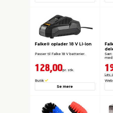
Falke® oplader 18 V Li-ion
Fal
del
Passer til Falke 18 V batterier.
Sæt m
med 
128,00
1
pr. stk.
Lev. 
Butik
Web
Se mere