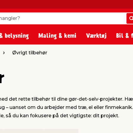
angler?
angler?
& belysning
Maling & kemi
Værktøj
Bil & 
Øvrigt tilbehør
r
ed det rette tilbehør til dine gør-det-selv-projekter. Hæ
l brug – uanset om du arbejder med træ, el eller finmekani
, så du kan fokusere på det vigtigste: dit projekt.