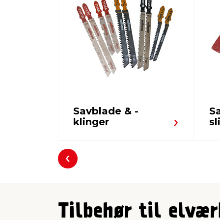
Savblade & -
S
klinger
sl
Forrige
Tilbehør til elvæ