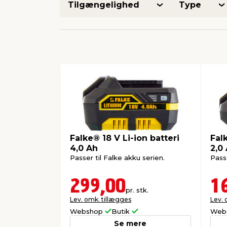
Tilgængelighed
Type
Falke® 18 V Li-ion batteri
Falk
4,0 Ah
2,0
Passer til Falke akku serien.
Passe
299,00
1
pr. stk.
Lev. omk. tillægges
Lev. 
Webshop
Butik
Web
Se mere