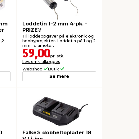
 mm
Loddetin 1–2 mm 4-pk. -
er
PRIZE®
Til loddeopgaver på elektronik og
1,2
hobbyprojekter. Loddetin på 1 og 2
mm i diameter.
59,00
pr. stk.
Lev. omk. tillægges
Webshop
Butik
Se mere
0
Falke® dobbeltoplader 18
V Li-ion