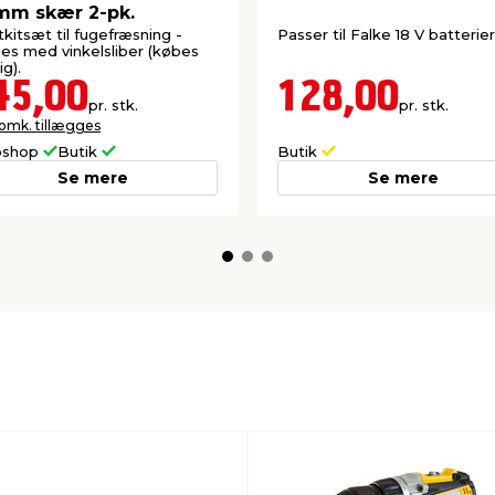
mm skær 2-pk.
tkitsæt til fugefræsning -
Passer til Falke 18 V batterier
es med vinkelsliber (købes
ig).
45,00
128,00
pr. stk.
pr. stk.
 omk. tillægges
shop
Butik
Butik
Se mere
Se mere