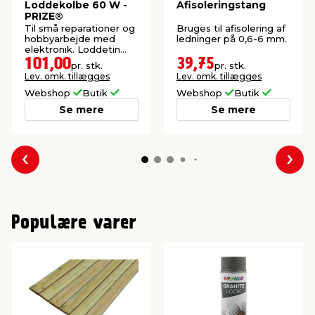
Loddekolbe 60 W -
Afisoleringstang
PRIZE®
Til små reparationer og
Bruges til afisolering af
hobbyarbejde med
ledninger på 0,6-6 mm.
elektronik. Loddetin
inkluderet.
101,00
39,75
pr. stk.
pr. stk.
Lev. omk. tillægges
Lev. omk. tillægges
Webshop
Butik
Webshop
Butik
Se mere
Se mere
Forrige
Næs
Populære varer