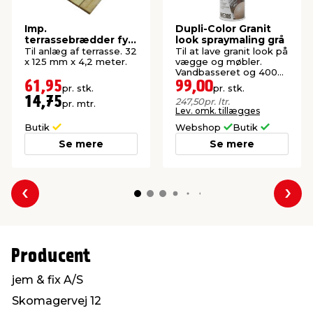
Imp.
Dupli-Color Granit
terrassebrædder fyr
look spraymaling grå
32 x 125 mm x 4,2
Til anlæg af terrasse. 32
Til at lave granit look på
meter
x 125 mm x 4,2 meter.
vægge og møbler.
Vandbasseret og 400
ml.
61,95
99,00
pr. stk.
pr. stk.
14,75
247,50
pr. ltr.
pr. mtr.
Lev. omk. tillægges
Butik
Webshop
Butik
Se mere
Se mere
Forrige
Næs
Producent
jem & fix A/S
Skomagervej 12