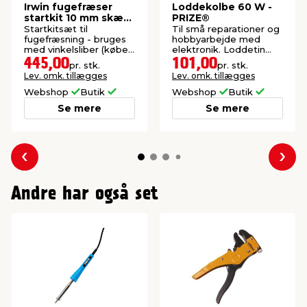
Irwin fugefræser
Loddekolbe 60 W -
startkit 10 mm skær
PRIZE®
2-pk.
Startkitsæt til
Til små reparationer og
fugefræsning - bruges
hobbyarbejde med
med vinkelsliber (købes
elektronik. Loddetin
for sig).
inkluderet.
445,00
101,00
pr. stk.
pr. stk.
Lev. omk. tillægges
Lev. omk. tillægges
Webshop
Butik
Webshop
Butik
Se mere
Se mere
Forrige
Næs
Andre har også set