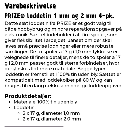
Varebeskrivelse
PRIZE® loddetin 1 mm og 2 mm 4-pk.
Dette sæt loddetin fra PRIZE er et godt valg til
både hobbybrug og mindre reparationsopgaver på
elektronik. Sættet indeholder i alt fire spoler, som
giver fleksibilitet i arbejdet, uanset om der skal
laves små præcise lodninger eller mere robuste
samlinger. De to spoler a 17 g i 1,0 mm tykkelse er
velegnede til finere detaljer, mens de to spoler a 17
g i 2,0 mm passer godt til større forbindelser, hvor
der ønskes lidt mere materiale. Begge typer
loddetin er fremstillet i 100% tin uden bly. Sættet er
kompatibelt med loddekolber på 60 W og kan
bruges til en lang række almindelige loddeopgaver.
Produktdetaljer:
Materiale: 100% tin uden bly
Loddetin:
2 x 17 g, diameter 1,0 mm
2 x 17 g, diameter 2,0 mm