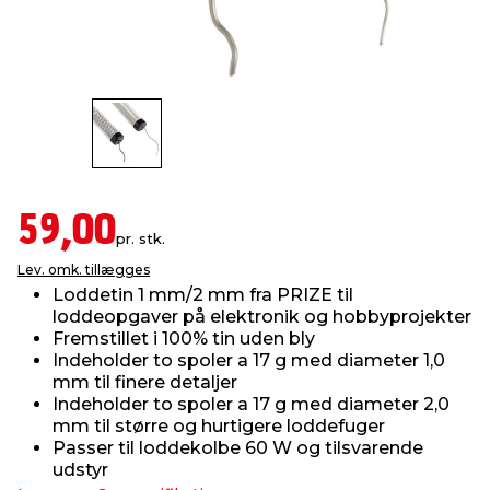
indretning
er & sikkerhed
 fittings
dsbelysning
eklædning
& udendørs spa
r & stilladser
e
behandling
ne, data & TV
& fritid
debeklædning
ing
asser & standere
rier
 sko
59,00
pr. stk.
antning
ri & syltning
Lev. omk. tillægges
Loddetin 1 mm/2 mm fra PRIZE til
loddeopgaver på elektronik og hobbyprojekter
dyr & ukrudt
Fremstillet i 100% tin uden bly
Indeholder to spoler a 17 g med diameter 1,0
mm til finere detaljer
Indeholder to spoler a 17 g med diameter 2,0
mm til større og hurtigere loddefuger
Passer til loddekolbe 60 W og tilsvarende
udstyr