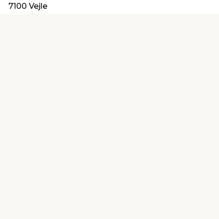
7100 Vejle
kundeservice@jemfix.com
Find en butik
Kundeservice
nær dig
Åbent alle dage 8 -
Køb i webshop
19
byt i butik
Kundeservice