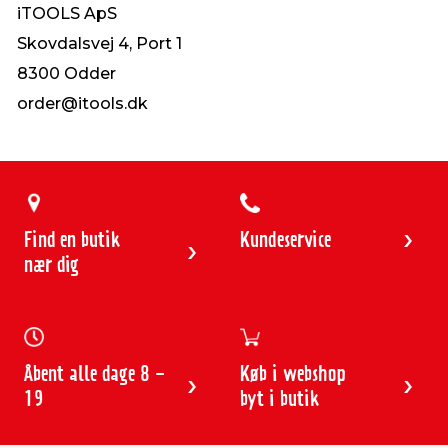
iTOOLS ApS
Skovdalsvej 4, Port 1
8300 Odder
order@itools.dk
Find en butik
Kundeservice
nær dig
Åbent alle dage 8 -
Køb i webshop
19
byt i butik