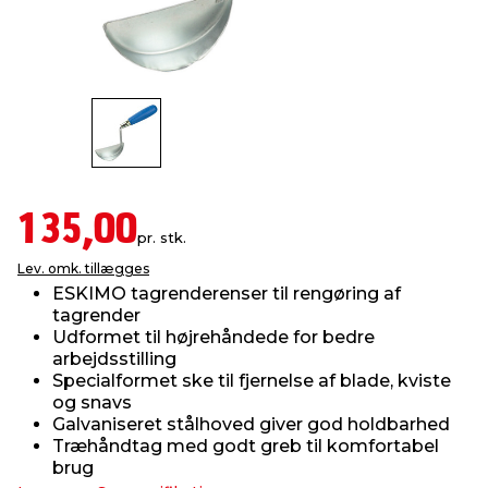
indretning
er & sikkerhed
 fittings
dsbelysning
eklædning
& udendørs spa
r & stilladser
e
behandling
ne, data & TV
& fritid
debeklædning
ing
asser & standere
rier
 sko
135,00
pr. stk.
antning
ri & syltning
Lev. omk. tillægges
ESKIMO tagrenderenser til rengøring af
tagrender
dyr & ukrudt
Udformet til højrehåndede for bedre
arbejdsstilling
Specialformet ske til fjernelse af blade, kviste
og snavs
Galvaniseret stålhoved giver god holdbarhed
Træhåndtag med godt greb til komfortabel
brug