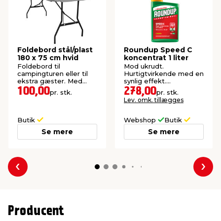
Foldebord stål/plast
Roundup Speed C
180 x 75 cm hvid
koncentrat 1 liter
Foldebord til
Mod ukrudt.
campingturen eller til
Hurtigtvirkende med en
ekstra gæster. Med
synlig effekt.
bærehåndtag.
Blandingsforhold: 1:20.
100,00
278,00
pr. stk.
pr. stk.
Lev. omk. tillægges
Butik
Webshop
Butik
Se mere
Se mere
Forrige
Næs
Producent