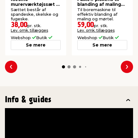
murerværktøjssæt 3
blanding af maling
dele
og mørtel
Sættet består af
Til boremaskine til
spandeske, skelske og
effektiv blanding af
fugeske.
maling og mørtel.
38,00
59,00
pr. stk.
pr. stk.
Lev. omk. tillægges
Lev. omk. tillægges
Webshop
Butik
Webshop
Butik
Se mere
Se mere
Forrige
Næs
Info & guides