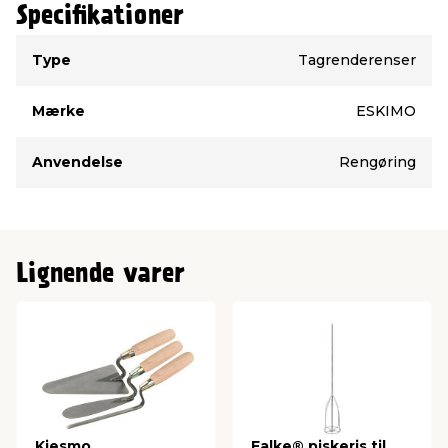
Specifikationer
Type
Værdi
Type
Tagrenderenser
Mærke
ESKIMO
Anvendelse
Rengøring
Lignende varer
Kiesmo
Falke® piskeris til