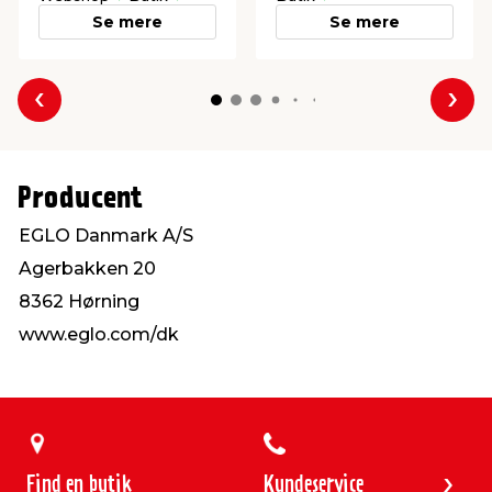
Se mere
Se mere
Forrige
Næs
Producent
EGLO Danmark A/S
Agerbakken 20
8362 Hørning
www.eglo.com/dk
Find en butik
Kundeservice