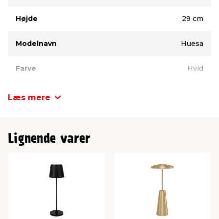
Højde
29 cm
Modelnavn
Huesa
Farve
Hvid
Materiale
Kunststof
Læs mere
Watt
3 W
Lignende varer
Mærke
Eglo