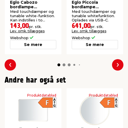
Eglo Cabozo
Eglo Piccola
bordlampe
bordlampe
genopladelig sort
genopladelig
Med touchdæmper og
Med touchdæmper og
messingfinish
tunable white-funktion.
tunable whitefunktion.
Kan indstilles i to
Oplades via USB-C.
højder.
143,00
641,00
pr. stk.
pr. stk.
Lev. omk. tillægges
Lev. omk. tillægges
Webshop
Webshop
Se mere
Se mere
Forrige
Næs
Andre har også set
Produktdatablad
Produktdatablad