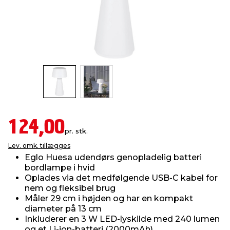
indretning
er & sikkerhed
 fittings
dsbelysning
eklædning
& udendørs spa
r & stilladser
e
behandling
ne, data & TV
& fritid
debeklædning
ing
asser & standere
rier
 sko
antning
ri & syltning
124,00
pr. stk.
Lev. omk. tillægges
dyr & ukrudt
Eglo Huesa udendørs genopladelig batteri
bordlampe i hvid
Oplades via det medfølgende USB-C kabel for
nem og fleksibel brug
Måler 29 cm i højden og har en kompakt
diameter på 13 cm
Inkluderer en 3 W LED-lyskilde med 240 lumen
og et Li-ion-batteri (2000mAh)