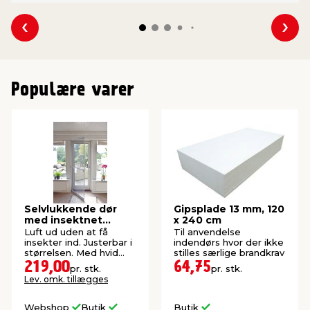
Se forrige
Se 
Populære varer
Selvlukkende dør
Gipsplade 13 mm, 120
med insektnet
x 240 cm
210x100 cm
Luft ud uden at få
Til anvendelse
insekter ind. Justerbar i
indendørs hvor der ikke
størrelsen. Med hvid
stilles særlige brandkrav
aluramme.
219,00
64,75
pr. stk.
pr. stk.
Lev. omk. tillægges
Webshop
Butik
Butik