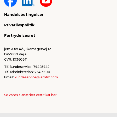
Sponsorater & projekter
Reklamation
Handelsbetingelser
Konkurrencevindere
Varemærker
Privatlivspolitik
FSC®
Falske mails & svindel
Fortrydelsesret
Bliv leverandør/Become supplier
Fortryd ordre
jem & fix A/S, Skomagervej 12
DK-7100 Vejle
CVR: 10360641
Tlf. kundeservice: 79425942
Tlf. administration: 76413500
Email:
kundeservice@jemfix.com
Se vores e-mærket certifikat her