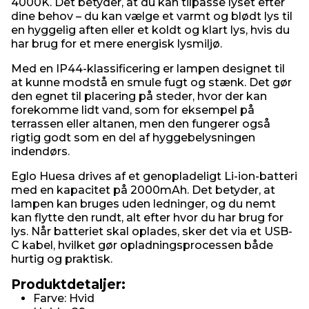
4000K. Det betyder, at du kan tilpasse lyset efter
dine behov – du kan vælge et varmt og blødt lys til
en hyggelig aften eller et koldt og klart lys, hvis du
har brug for et mere energisk lysmiljø.
Med en IP44-klassificering er lampen designet til
at kunne modstå en smule fugt og stænk. Det gør
den egnet til placering på steder, hvor der kan
forekomme lidt vand, som for eksempel på
terrassen eller altanen, men den fungerer også
rigtig godt som en del af hyggebelysningen
indendørs.
Eglo Huesa drives af et genopladeligt Li-ion-batteri
med en kapacitet på 2000mAh. Det betyder, at
lampen kan bruges uden ledninger, og du nemt
kan flytte den rundt, alt efter hvor du har brug for
lys. Når batteriet skal oplades, sker det via et USB-
C kabel, hvilket gør opladningsprocessen både
hurtig og praktisk.
Produktdetaljer:
Farve: Hvid