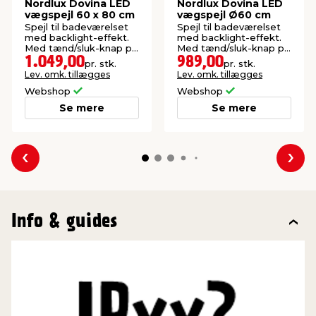
Nordlux Dovina LED
Nordlux Dovina LED
vægspejl 60 x 80 cm
vægspejl Ø60 cm
Spejl til badeværelset
Spejl til badeværelset
med backlight-effekt.
med backlight-effekt.
Med tænd/sluk-knap på
Med tænd/sluk-knap på
spejlet.
spejlet.
1.049,00
989,00
pr. stk.
pr. stk.
Lev. omk. tillægges
Lev. omk. tillægges
Webshop
Webshop
Se mere
Se mere
Forrige
Næs
Info & guides