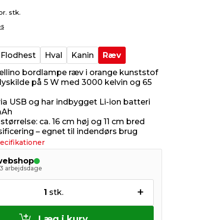
pr. stk.
es
Flodhest
Hval
Kanin
Ræv
ellino bordlampe ræv i orange kunststof
lyskilde på 5 W med 3000 kelvin og 65
ia USB og har indbygget Li-ion batteri
mAh
tørrelse: ca. 16 cm høj og 11 cm bred
ificering – egnet til indendørs brug
ecifikationer
 webshop
- 3 arbejdsdage
+
1
stk.
Læg i kurv