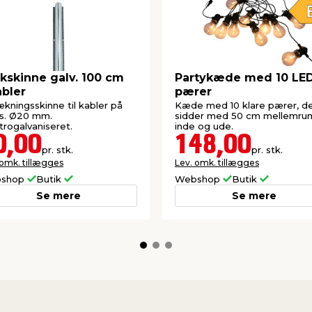
skinne galv. 100 cm
Partykæde med 10 LE
abler
pærer
kningsskinne til kabler på
Kæde med 10 klare pærer, d
s. Ø20 mm.
sidder med 50 cm mellemrum.
trogalvaniseret.
inde og ude.
0,00
148,00
pr. stk.
pr. stk.
 omk. tillægges
Lev. omk. tillægges
shop
Butik
Webshop
Butik
Se mere
Se mere