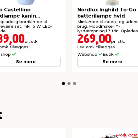
o Castellino
Nordlux Inghild To-Go
dlampe kanin
batterilampe hvid
opladelig
pladelig bordlampe til
Minilampe til inden- og uden
eværelset. Inkl. 5 W LED-
brug. Moodmaker™-
lde.
lysdæmpning i 3 trin. Oplade
ladestation.
39,00
269,00
pr. stk.
pr. stk.
 omk. tillægges
Lev. omk. tillægges
shop
Webshop
Butik
Se mere
Se mere
t
Produktdat