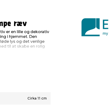
ampe ræv
 er en lille og dekorativ
ing i hjemmet. Den
løde lys og det venlige
 til at skabe en rolig
ompakt størrelse, som gør
mode eller et natbord.
m i bredden. Lampen har en
 varmt hvidt lys på 3000
set er afdæmpet og
 timer, hvor der ikke er
ygget genopladeligt
Cirka 11 cm
et betyder, at lampen
adet. Når den skal oplades,