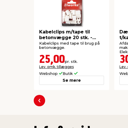
Kabelclips m/tape til
Dæk
betonvægge 20 stk. -
t/k
Elworks
Kabelclips med tape til brug på
Afdæ
betonvægge.
mak
Elek
25,00
3
pr. stk.
Lev. omk. tillægges
Lev.
Webshop
Butik
Web
Se mere
Forrige