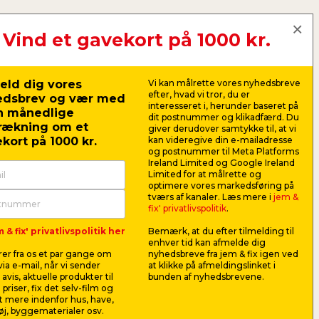
Vind et gavekort på 1000 kr.
eld dig vores
Vi kan målrette vores nyhedsbreve
ing på IP-koder
efter, hvad vi tror, du er
edsbrev og vær med
interesseret i, herunder baseret på
angiver elektronisk udstyrs
n månedlige
dit postnummer og klikadfærd. Du
sdygtighed mod faste legemer
rækning om et
giver derudover samtykke til, at vi
vand.
kort på 1000 kr.
kan videregive din e-mailadresse
og postnummer til Meta Platforms
Ireland Limited og Google Ireland
 om IP-koder her
Limited for at målrette og
optimere vores markedsføring på
tværs af kanaler. Læs mere i
jem &
fix' privatlivspolitik
.
 & fix' privatlivspolitik her
Bemærk, at du efter tilmelding til
enhver tid kan afmelde dig
Guide t
er fra os et par gange om
nyhedsbreve fra jem & fix igen ved
ia e-mail, når vi sender
at klikke på afmeldingslinket i
avis, aktuelle produkter til
bunden af nyhedsbrevene.
Se mere her
 priser, fix det selv-film og
 mere indenfor hus, have,
j, byggematerialer osv.