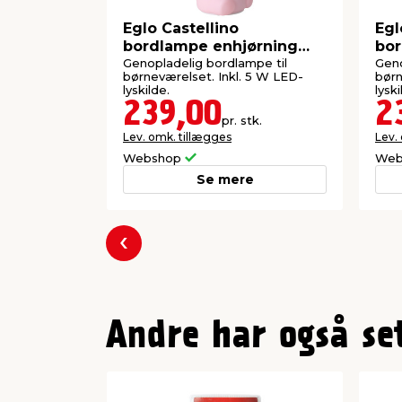
IP20
Eglo Castellino
Egl
bordlampe enhjørning
bor
genopladelig
gen
Genopladelig bordlampe til
Geno
børneværelset. Inkl. 5 W LED-
børn
lyskilde.
lyski
239,00
2
pr. stk.
Lev. omk. tillægges
Lev.
Webshop
Web
Se mere
Forrige
Andre har også se