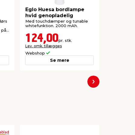
Eglo Huesa bordlampe
Nordlux 
hvid genopladelig
krom
dørs
Med touchdæmper og tunable
Med glasskæ
whitefunktion. 2000 mAh.
s på
124,00
169,
pr. stk.
Lev. omk. tillægges
Lev. omk. til
Webshop
Webshop
Se mere
Næste
ablad