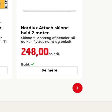
D-
Nordlux Attach skinne
Hybridsti
hvid 2 meter
dansk jor
er
Skinne til ophæng af pendler, så
Adapteren k
 Til
de kan flyttes nemt og enkelt.
elektriske a
jordforbinde
248,00
32,5
pr. stk.
Lev. omk. til
Butik
Webshop
Se mere
Næste