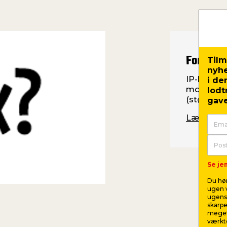
Tilm
Forklar
nyh
IP-koder 
i de
modstand
lodt
(støv) og 
gave
Læs mere
Se jem
Du hør
ugen v
ugens 
skarpe
meget
værktø