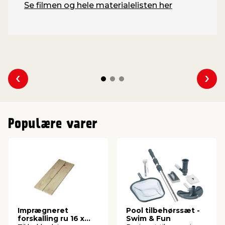
Se filmen og hele materialelisten her
Se forrige
Se 
Populære varer
Imprægneret
Pool tilbehørssæt -
forskalling ru 16 x
Swim & Fun