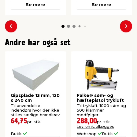
Se mere
Se mere
Forrige
Næs
Andre har også set
Gipsplade 13 mm, 120
Falke® søm- og
x 240 cm
hæftepistol trykluft
Til anvendelse
Til trykluft. 1000 søm og
indendørs hvor der ikke
500 klammer
stilles særlige brandkrav
medfølger.
64,75
288,00
pr. stk.
pr. stk.
Lev. omk. tillægges
Butik
Webshop
Butik