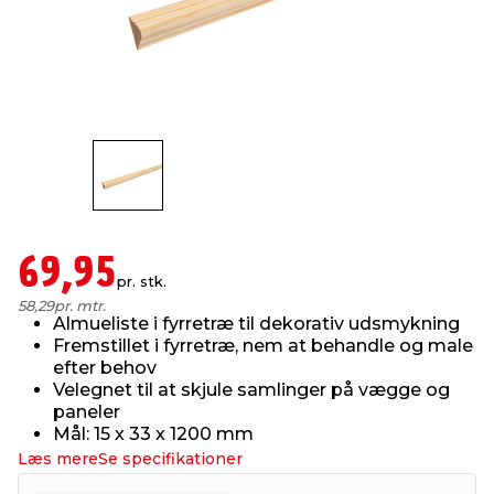
indretning
er & sikkerhed
 fittings
dsbelysning
eklædning
& udendørs spa
r & stilladser
e
behandling
ne, data & TV
& fritid
debeklædning
ing
asser & standere
rier
 sko
antning
ri & syltning
69,95
pr. stk.
58,29
pr. mtr.
Almueliste i fyrretræ til dekorativ udsmykning
dyr & ukrudt
Fremstillet i fyrretræ, nem at behandle og male
efter behov
Velegnet til at skjule samlinger på vægge og
paneler
Mål: 15 x 33 x 1200 mm
Læs mere
Se specifikationer