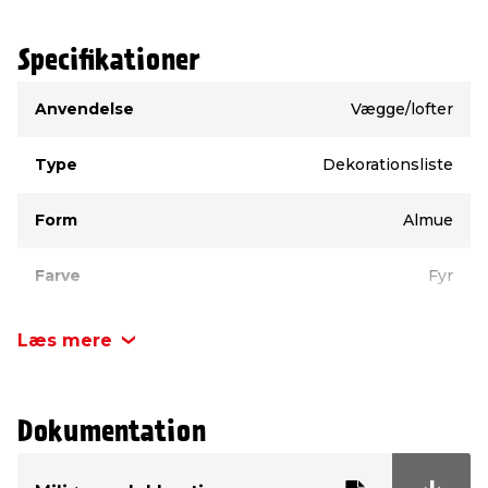
Specifikationer
Type
Værdi
Anvendelse
Vægge/lofter
Type
Dekorationsliste
Form
Almue
Farve
Fyr
Materiale
Fyr
Læs mere
Bredde
33 mm
Dokumentation
Tykkelse
15 mm