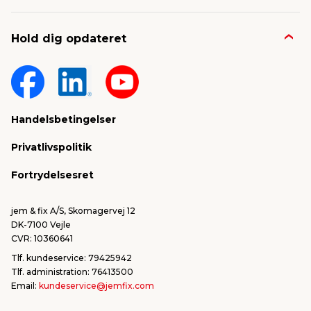
Job & karriere
Kontakt og FAQ
Hold dig opdateret
Nyheder & presse
Gavekort
Om jem & fix
Fragt & levering
Sponsorater & projekter
Reklamation
Handelsbetingelser
Konkurrencevindere
Varemærker
Privatlivspolitik
FSC®
Falske mails & svindel
Fortrydelsesret
Bliv leverandør/Become supplier
Fortryd ordre
jem & fix A/S, Skomagervej 12
DK-7100 Vejle
CVR: 10360641
Tlf. kundeservice: 79425942
Tlf. administration: 76413500
Email:
kundeservice@jemfix.com