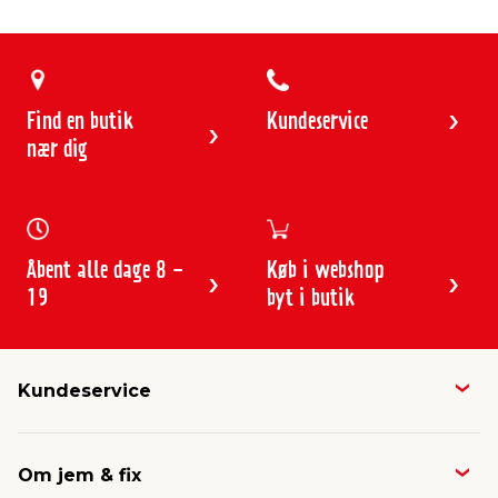
Find en butik
Kundeservice
nær dig
Åbent alle dage 8 -
Køb i webshop
19
byt i butik
Kundeservice
Butikker & åbningstider
Om jem & fix
Avisen