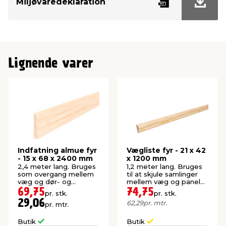
Miljøvaredeklaration
Længde
1200 mm
Lignende varer
Indfatning almue fyr
Vægliste fyr - 21 x 42
- 15 x 68 x 2400 mm
x 1200 mm
2,4 meter lang. Bruges
1,2 meter lang. Bruges
som overgang mellem
til at skjule samlinger
væg og dør- og
mellem væg og panel
vindueskarme.
for et pænt resultat.
69,75
74,75
pr. stk.
pr. stk.
Kan også sættes op
29,06
62,29
pr. mtr.
pr. mtr.
som en flot, dekorativ
liste.
Butik
Butik