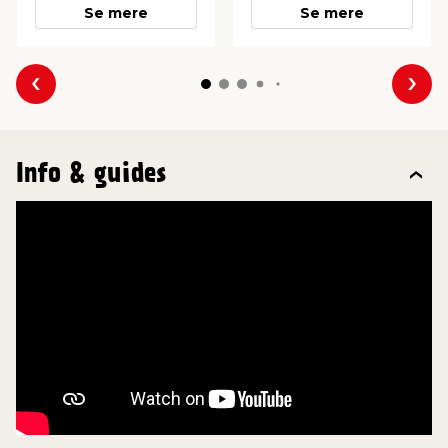
Se mere
Se mere
Forrige
Næs
Info & guides