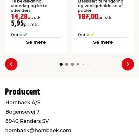
100 x 2400 mm
Til beklædning,
Basissæt til rengøring
underlag og lette
og vedligeholdelse af
udendørs
poolen.
konstruktioner. P1-
14,28
187,00
pr. stk.
pr. stk.
imprægneret gran.
5,95
pr. mtr.
Butik
Butik
Se mere
Se mere
Forrige
Næs
Producent
Hornbaek A/S
Bogensevej 7
8940 Randers SV
hornbaek@hornbaek.com