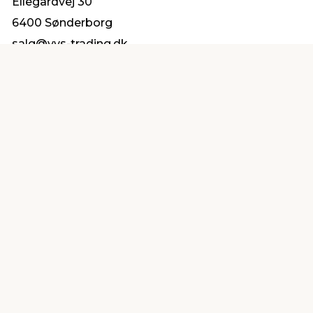
Ellegårdvej 30
6400 Sønderborg
salg@vvs-trading.dk
Find en butik
Kundeservice
nær dig
Åbent alle dage 8 -
Køb i webshop
19
byt i butik
Kundeservice