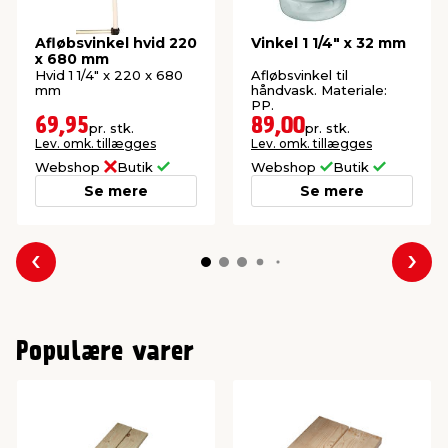
Afløbsvinkel hvid 220
Vinkel 1 1/4" x 32 mm
x 680 mm
Hvid 1 1/4" x 220 x 680
Afløbsvinkel til
mm
håndvask. Materiale:
PP.
69,95
89,00
pr. stk.
pr. stk.
Lev. omk. tillægges
Lev. omk. tillægges
Webshop
Butik
Webshop
Butik
Se mere
Se mere
Forrige
Næs
Populære varer