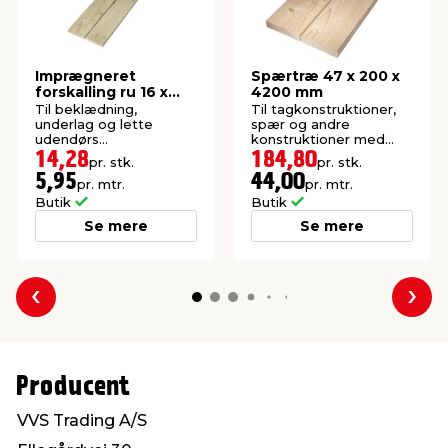
Imprægneret
Spærtræ 47 x 200 x
forskalling ru 16 x
4200 mm
100 x 2400 mm
Til beklædning,
Til tagkonstruktioner,
underlag og lette
spær og andre
udendørs
konstruktioner med
konstruktioner. P1-
krav til styrke. Høvlet:
14,28
184,80
pr. stk.
pr. stk.
imprægneret gran.
45 x 195 mm.
5,95
44,00
pr. mtr.
pr. mtr.
Butik
Butik
Se mere
Se mere
Forrige
Næs
Producent
VVS Trading A/S