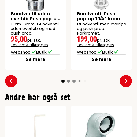
Bundventil uden
Bundventil Push
overløb Push pop-up
pop-up 1 1/4" krom
1 1/4" krom
8 cm. Krom. Bundventil
Bundventil med overløb
uden overløb og med
og push prop.
push prop.
Forkromet.
95,00
199,00
pr. stk.
pr. stk.
Lev. omk. tillægges
Lev. omk. tillægges
Webshop
Butik
Webshop
Butik
Se mere
Se mere
Forrige
Næs
Andre har også set