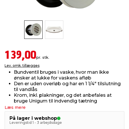
indretning
er & sikkerhed
 fittings
dsbelysning
eklædning
& udendørs spa
r & stilladser
e
behandling
ne, data & TV
& fritid
debeklædning
ing
asser & standere
rier
 sko
139,00
pr. stk.
Lev. omk. tillægges
antning
ri & syltning
Bundventil bruges i vaske, hvor man ikke
ønsker at lukke for vaskens afløb
Den er uden overløb og har en 1 1/4" tilslutning
dyr & ukrudt
til vandlås
Krom, inkl. plakninger, og det anbefales at
bruge Unigum til indvendig tætning
Læs mere
På lager i webshop
Leveringstid 1 - 3 arbejdsdage