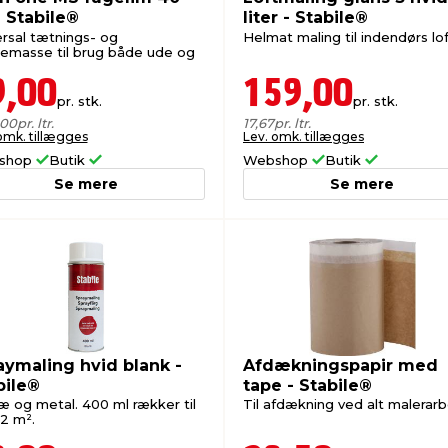
- Stabile®
liter - Stabile®
ersal tætnings- og
Helmat maling til indendørs lof
emasse til brug både ude og
9,00
159,00
pr. stk.
pr. stk.
,00
pr. ltr.
17,67
pr. ltr.
omk. tillægges
Lev. omk. tillægges
shop
Butik
Webshop
Butik
Se mere
Se mere
aymaling hvid blank -
Afdækningspapir med
bile®
tape - Stabile®
ræ og metal. 400 ml rækker til
Til afdækning ved alt malerarb
-2 m².