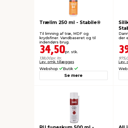
Trælim 250 ml - Stabile®
Sili
Sta
Til limning af træ, MDF og
Danne
krydsfiner. Vandbaseret og til
der 
indendørs brug.
34,50
3
pr. stk.
138,00
pr. ltr.
975,
Lev. omk. tillægges
Lev. 
Webshop
Butik
Web
Se mere
PU fugeskum 500 ml -
All