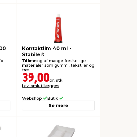
300
Kontaktlim 40 ml -
Stabile®
fx
Til limning af mange forskellige
materialer som gummi, tekstiler og
træ.
39,00
pr. stk.
Lev. omk. tillægges
Webshop
Butik
Se mere