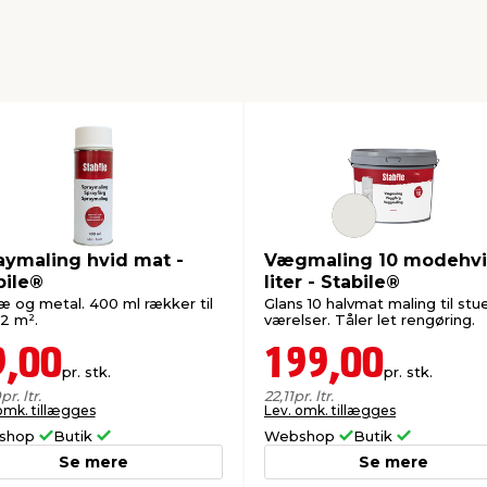
aymaling hvid mat -
Vægmaling 10 modehvi
bile®
liter - Stabile®
ræ og metal. 400 ml rækker til
Glans 10 halvmat maling til stu
-2 m².
værelser. Tåler let rengøring.
9,00
199,00
pr. stk.
pr. stk.
0
pr. ltr.
22,11
pr. ltr.
omk. tillægges
Lev. omk. tillægges
shop
Butik
Webshop
Butik
Se mere
Se mere