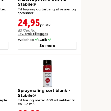
Stabile®
ter.
Til fugning og tætning af revner og
sprækker
24,95
pr. stk.
83,17
pr. ltr.
Lev. omk. tillægges
Webshop
Butik
Se mere
Spraymaling sort blank -
Stabile®
ejde.
Til træ og metal. 400 ml rækker til
ca. 1-2 m².