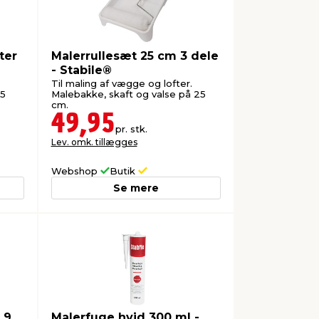
ter
Malerrullesæt 25 cm 3 dele
- Stabile®
Til maling af vægge og lofter.
25
Malebakke, skaft og valse på 25
cm.
49,95
pr. stk.
Lev. omk. tillægges
Webshop
Butik
Se mere
 9
Malerfuge hvid 300 ml -