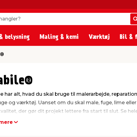
angler?
angler?
& belysning
Maling & kemi
Værktøj
Bil & 
e®
abile®
le har alt, hvad du skal bruge til malerarbejde, reparatio
fuge og værktøj. Uanset om du skal male, fuge, lime eller 
alitet, der gør dit projekt lettere fra start til slut. Se he
mere