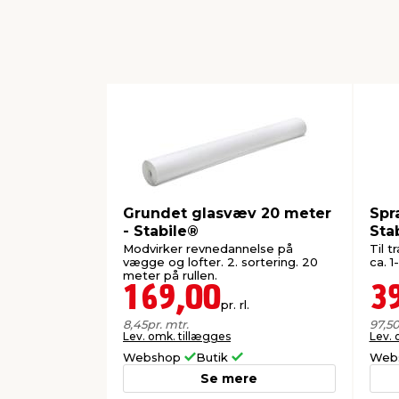
Grundet glasvæv 20 meter
Spr
- Stabile®
Sta
Modvirker revnedannelse på
Til t
vægge og lofter. 2. sortering. 20
ca. 1
meter på rullen.
169,00
3
pr. rl.
8,45
pr. mtr.
97,5
Lev. omk. tillægges
Lev. 
Webshop
Butik
Web
Se mere