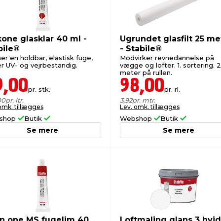
kone glasklar 40 ml -
Ugrundet glasfilt 25 me
bile®
- Stabile®
r en holdbar, elastisk fuge,
Modvirker revnedannelse på
er UV- og vejrbestandig.
vægge og lofter. 1. sortering. 
meter på rullen.
9,00
98,00
pr. stk.
pr. rl.
00
pr. ltr.
3,92
pr. mtr.
omk. tillægges
Lev. omk. tillægges
shop
Butik
Webshop
Butik
Se mere
Se mere
 in one MS fugelim 40
Loftmaling glans 3 hvid