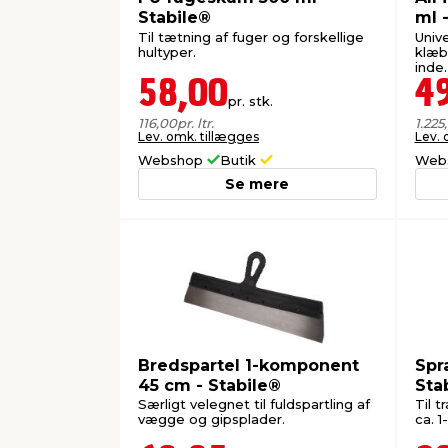
Stabile®
ml 
Til tætning af fuger og forskellige
Univ
hultyper.
klæb
inde.
58,00
4
pr. stk.
116,00
pr. ltr.
1.225
Lev. omk. tillægges
Lev. 
Webshop
Butik
Web
Se mere
Bredspartel 1-komponent
Spr
45 cm - Stabile®
Sta
Særligt velegnet til fuldspartling af
Til t
vægge og gipsplader.
ca. 1