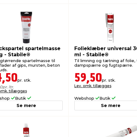
ckspartel spartelmasse
Folieklæber universal 
250g - Stabile®
ml - Stabile®
igtørrende spartelmasse til
Til limning og tætning af folie, 
flader af gips, mursten, beton
dampspærre og fugtspærre.
uds.
4,50
59,50
pr. stk.
pr. stk.
Lev. omk. tillægges
00
pr. ltr.
omk. tillægges
shop
Butik
Webshop
Butik
Se mere
Se mere