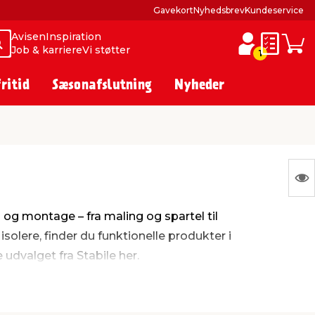
Gavekort
Nyhedsbrev
Kundeservice
Avisen
Inspiration
Søg
Søg
Job & karriere
Vi støtter
Huskesed
Indkø
1
fritid
Sæsonafslutning
Nyheder
S
Ing
n og montage – fra maling og spartel til
var
isolere, finder du funktionelle produkter i
at
le udvalget fra Stabile her.
vis