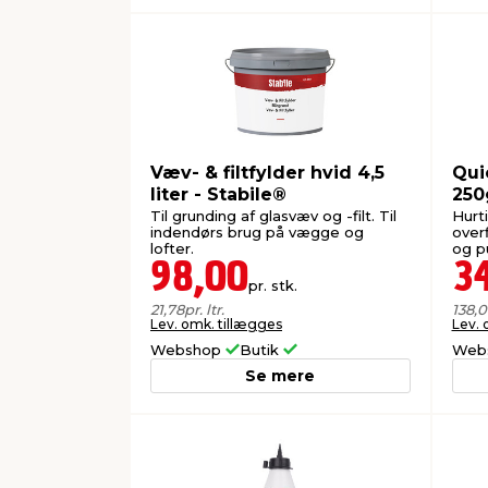
Væv- & filtfylder hvid 4,5
Qui
liter - Stabile®
Til grunding af glasvæv og -filt. Til
Hurt
indendørs brug på vægge og
over
lofter.
og p
98,00
3
pr. stk.
21,78
pr. ltr.
138,
Lev. omk. tillægges
Lev. 
Webshop
Butik
Web
Se mere