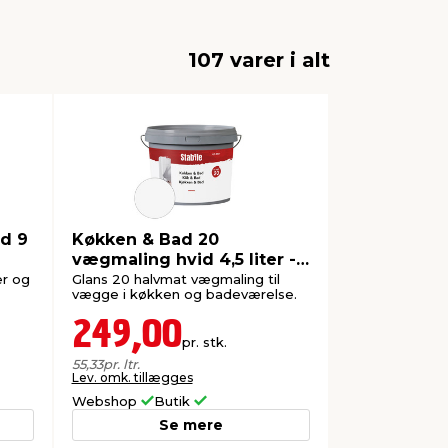
107 varer i alt
d 9
Køkken & Bad 20
vægmaling hvid 4,5 liter -
Stabile®
er og
Glans 20 halvmat vægmaling til
vægge i køkken og badeværelse.
249,00
pr. stk.
55,33
pr. ltr.
Lev. omk. tillægges
Webshop
Butik
Se mere