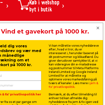
 -
Køb i webshop
ntet rummer vægmaling og loftmaling i
byt i butik
 at arbejde med, har god dækkeevne og
e projekter.
Vind et gavekort på 1000 kr.
jem & fix A/S, Skomagervej 12
DK-7100 Vejle
Limen hæfter godt på de fleste overflader
CVR: 10360641
eld dig vores
Vi kan målrette vores nyhedsbreve
Tlf. kundeservice: 79425942
efter, hvad vi tror, du er
edsbrev og vær med
Tlf. administration: 76413500
interesseret i, herunder baseret på
n månedlige
Email:
kundeservice@jemfix.com
dit postnummer og klikadfærd. Du
rækning om et
giver derudover samtykke til, at vi
g og isolering omkring døre, vinduer,
kort på 1000 kr.
kan videregive din e-mailadresse
og postnummer til Meta Platforms
d, der passer til opgaven.
Se vores e-mærket certifikat her
Ireland Limited og Google Ireland
Limited for at målrette og
optimere vores markedsføring på
tværs af kanaler. Læs mere i
jem &
fix' privatlivspolitik
.
før maling eller tapetsering.
 & fix' privatlivspolitik her
Bemærk, at du efter tilmelding til
ortimentet dækker både grov- og
enhver tid kan afmelde dig
er fra os et par gange om
nyhedsbreve fra jem & fix igen ved