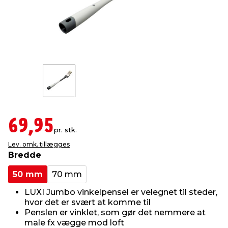
indretning
er & sikkerhed
 fittings
dsbelysning
eklædning
& udendørs spa
r & stilladser
e
behandling
ne, data & TV
& fritid
debeklædning
ing
asser & standere
rier
 sko
antning
ri & syltning
69,95
pr. stk.
Lev. omk. tillægges
dyr & ukrudt
Bredde
50 mm
70 mm
LUXI Jumbo vinkelpensel er velegnet til steder,
hvor det er svært at komme til
Penslen er vinklet, som gør det nemmere at
male fx vægge mod loft