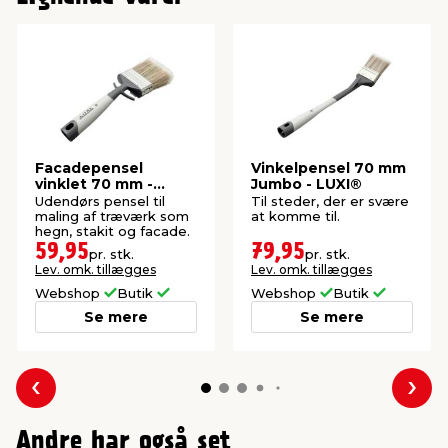
Facadepensel
Vinkelpensel 70 mm
vinklet 70 mm -
Jumbo - LUXI®
LUXI®
Udendørs pensel til
Til steder, der er svære
maling af træværk som
at komme til.
hegn, stakit og facade.
59,95
79,95
pr. stk.
pr. stk.
Lev. omk. tillægges
Lev. omk. tillægges
Webshop
Butik
Webshop
Butik
Se mere
Se mere
Forrige
Næs
Andre har også set