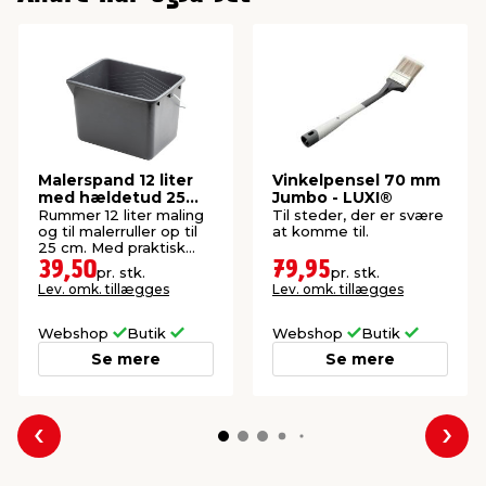
Malerspand 12 liter
Vinkelpensel 70 mm
med hældetud 25
Jumbo - LUXI®
cm - LUXI®
Rummer 12 liter maling
Til steder, der er svære
og til malerruller op til
at komme til.
25 cm. Med praktisk
hældetud i hjørnet.
39,50
79,95
pr. stk.
pr. stk.
Lev. omk. tillægges
Lev. omk. tillægges
Webshop
Butik
Webshop
Butik
Se mere
Se mere
Forrige
Næs