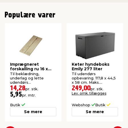
Populære varer
Imprægneret
Keter hyndeboks
forskalling ru 16 x
Emily 277 liter
100 x 2400 mm
Til beklædning,
Til udendørs
underlag og lette
opbevaring. 117,8 x 44,5
udendørs
x 58 cm. Maks.
konstruktioner. P1-
belastning: 80 kg.
14,28
249,00
pr. stk.
pr. stk.
imprægneret gran.
Lev. omk. tillægges
5,95
pr. mtr.
Butik
Webshop
Butik
Se mere
Se mere