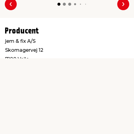
Forrige
Næs
Producent
jem & fix A/S
Skomagervej 12
7100 Vejle
kundeservice@jemfix.com
Find en butik
Kundeservice
nær dig