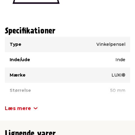
Specifikationer
Type
Værdi
Type
Vinkelpensel
Inde/ude
Inde
Mærke
LUXI®
Størrelse
50 mm
Læs mere
Lignende varer