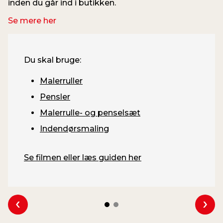
inden du går ind i butikken.
Se mere her
Du skal bruge:
Malerruller
Pensler
Malerrulle- og penselsæt
Indendørsmaling
Se filmen eller læs guiden her
Se forrige
Se 