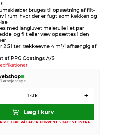
es
umsklæber bruges til opsætning af filt-
v i rum, hvor der er fugt som køkken og
lse
es med langluvet malerulle i et par
dde, og filt eller væv opsættes i den
ber
 2,5 liter, rækkeevne 4 m²/l afhængig af
t af PPG Coatings A/S
ecifikationer
 webshop
- 3 arbejdsdage
+
1
stk.
Læg i kurv
R P.T. IKKE PÅ LAGER. FORVENT 5 DAGES EKSTRA