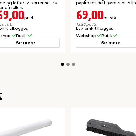
e og lofter. 2. sortering. 20
papirbagside i tørre rum. 5 lit
r på rullen.
69,00
69,00
pr. rl.
pr. stk.
pr. mtr.
13,80
pr. ltr.
 omk. tillægges
Lev. omk. tillægges
shop
Butik
Webshop
Butik
Se mere
Se mere
t