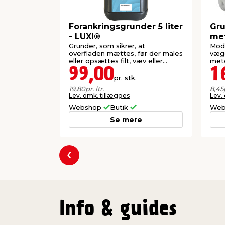
Forankringsgrunder 5 liter
Gru
- LUXI®
met
Grunder, som sikrer, at
Modv
overfladen mættes, før der males
vægg
eller opsættes filt, væv eller
mete
tapet.
99,00
1
pr. stk.
19,80
pr. ltr.
8,45
Lev. omk. tillægges
Lev.
Webshop
Butik
Web
Se mere
Forrige
Info & guides