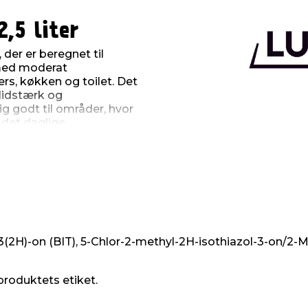
,5 liter
der er beregnet til
 med moderat
rs, køkken og toilet. Det
slidstærk og
g godt til områder, hvor
 det daglige.
d en malerulle, og
g er våd. Det er vigtigt,
kal være fast og fri for
r sugende, skal den
æfter ordentligt. På den
 resultat.
å mindst 10 °C, og
(2H)-on (BIT), 5-Chlor-2-methyl-2H-isothiazol-3-on/2-M
er 80 %. Det sikrer, at
ede styrke. Når du er
produktets etiket.
t rengøres med vand og