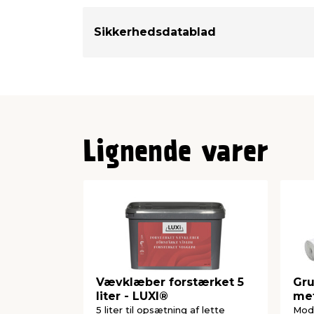
Sikkerhedsdatablad
Lignende varer
Vævklæber forstærket 5
Gru
liter - LUXI®
met
5 liter til opsætning af lette
Modv