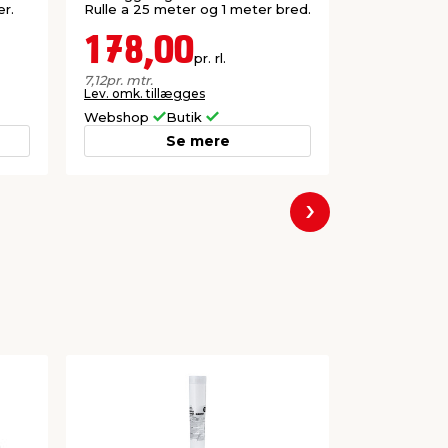
er.
Rulle a 25 meter og 1 meter bred.
indendørs b
lofter.
178,00
98,0
pr. rl.
7,12
pr. mtr.
21,78
pr. ltr.
Lev. omk. tillægges
Lev. omk. til
Webshop
Butik
Webshop
Se mere
Næste