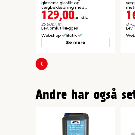
glasvæv, glasfilt og
vægg
vægbeklædning med
mete
papirbagside i tørre rum.
129,00
1
pr. stk.
25,80
pr. ltr.
8,45
Lev. omk. tillægges
Lev.
Webshop
Butik
Web
Se mere
Forrige
Andre har også se