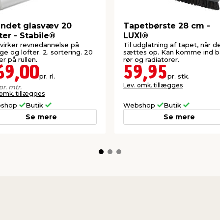
ndet glasvæv 20
Tapetbørste 28 cm -
er - Stabile®
LUXI®
irker revnedannelse på
Til udglatning af tapet, når d
e og lofter. 2. sortering. 20
sættes op. Kan komme ind 
r på rullen.
rør og radiatorer.
69,00
59,95
pr. rl.
pr. stk.
Lev. omk. tillægges
pr. mtr.
 omk. tillægges
shop
Butik
Webshop
Butik
Se mere
Se mere