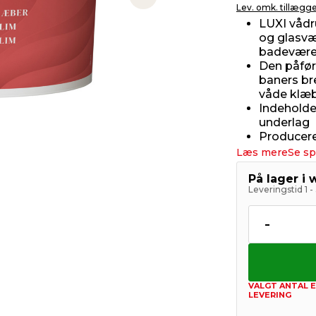
Next slide
Lev. omk. tillægg
LUXI vådr
og glasvæ
badevære
Den påfør
baners bre
våde klæ
Indeholder
underlag
Producere
Læs mere
Se sp
På lager i
Leveringstid 1 
-
VALGT ANTAL E
LEVERING