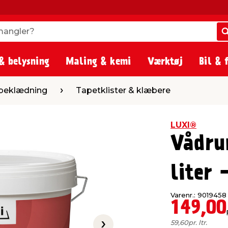
angler?
angler?
& belysning
Maling & kemi
Værktøj
Bil & 
Tapetklister & klæbere
beklædning
Tapetklister & klæbere
LUXI®
Vådru
liter 
Varenr.: 9019458
149,00
59,60
pr. ltr.