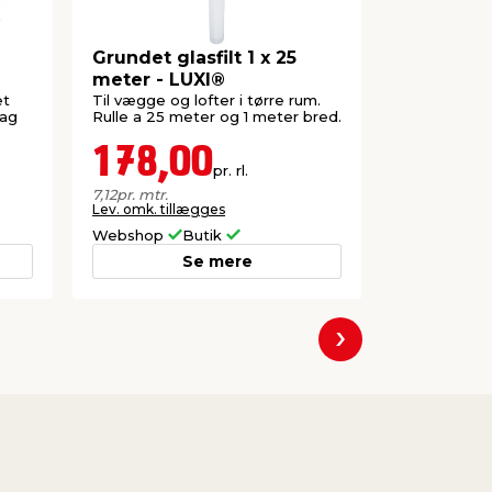
Grundet glasfilt 1 x 25
Malerrull
meter - LUXI®
dele - St
et
Til vægge og lofter i tørre rum.
Til maling a
bag
Rulle a 25 meter og 1 meter bred.
Malebakke, s
cm.
178,00
29,5
pr. rl.
Lev. omk. til
7,12
pr. mtr.
Lev. omk. tillægges
Webshop
Butik
Webshop
Se mere
Næste