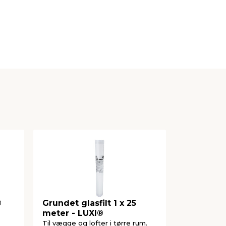
®
Grundet glasfilt 1 x 25
Væv- & fil
meter - LUXI®
liter - St
Til vægge og lofter i tørre rum.
Til grunding 