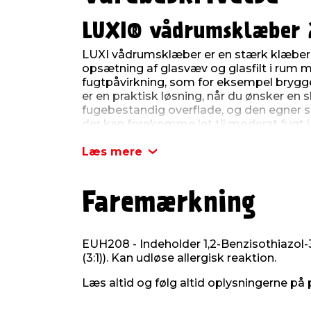
LUXI® vådrumsklæber 2
LUXI vådrumsklæber er en stærk klæber, 
opsætning af glasvæv og glasfilt i rum
fugtpåvirkning, som for eksempel brygge
er en praktisk løsning, når du ønsker en 
fugebestandig overflade, og den egner si
der kan forekomme let til moderat fugt i
Klæberen påføres direkte på væggen me
Læs mere
beklædningen sættes op, mens limen stadi
at væggen er klargjort inden, underlaget s
støv, snavs og løs maling. Hvis væggen e
Faremærkning
grundes først for at sikre, at klæberen h
måde får du det bedste og mest holdbare
Arbejdet bør foregå ved en temperatur p
EUH208 - Indeholder 1,2-Benzisothiazol-3
luftfugtigheden i rummet må ikke være ov
(3:1)). Kan udløse allergisk reaktion.
klæberen hærder korrekt og får den ønsk
Læs altid og følg altid oplysningerne på 
færdig med opsætningen, kan værktøje
sæbe