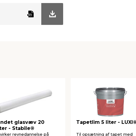
ndet glasvæv 20
Tapetlim 5 liter - LUXI
er - Stabile®
irker revnedannelse på
Til opsætning af tapet med