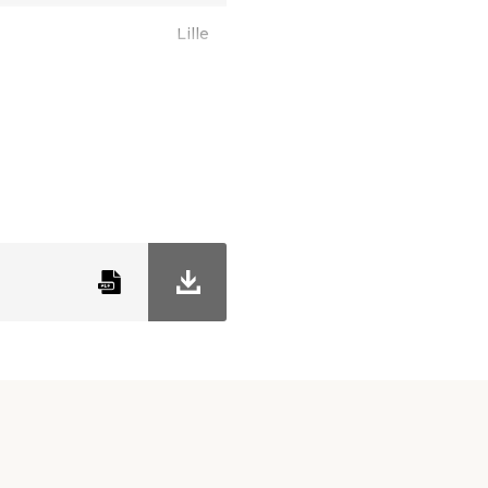
Lille
Grå
35 cm
15 cm
30 cm
RBR
32 stk.
36 kg