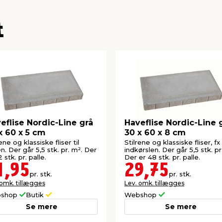
t
eflise Nordic-Line grå
Haveflise Nordic-Line 
x 60 x 5 cm
30 x 60 x 8 cm
ene og klassiske fliser til
Stilrene og klassiske fliser, fx 
n. Der går 5,5 stk. pr. m². Der
indkørslen. Der går 5,5 stk. pr
 stk. pr. palle.
Der er 48 stk. pr. palle.
1,95
29,75
pr. stk.
pr. stk.
 omk. tillægges
Lev. omk. tillægges
shop
Butik
Webshop
Se mere
Se mere