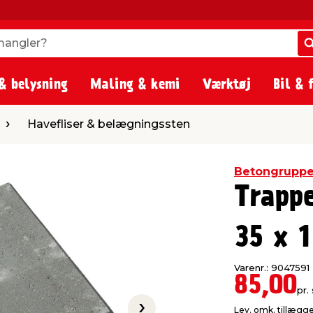
angler?
angler?
& belysning
Maling & kemi
Værktøj
Bil & 
ser & belægningssten
Havefliser & belægningssten
Betongrupp
Trappe
35 x 
Varenr.: 9047591
85,00
pr. 
Lev. omk. tillægg