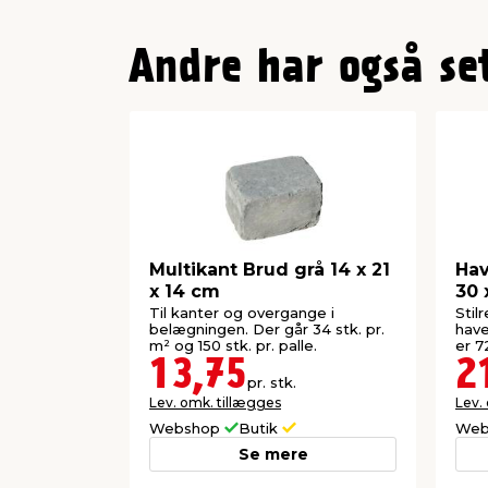
Andre har også se
Multikant Brud grå 14 x 21
Hav
x 14 cm
30 
Til kanter og overgange i
Stilr
belægningen. Der går 34 stk. pr.
have
m² og 150 stk. pr. palle.
er 72
13,75
2
pr. stk.
Lev. omk. tillægges
Lev.
Webshop
Butik
Web
Se mere