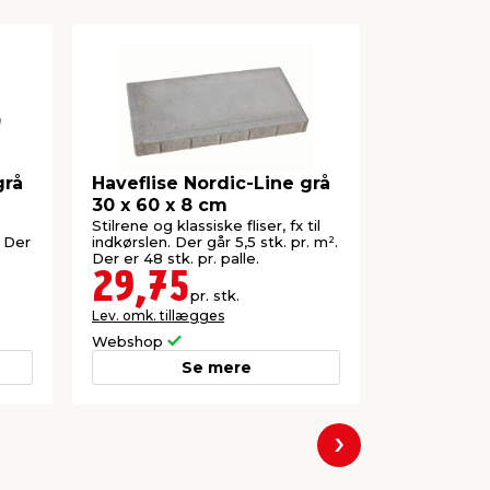
grå
Haveflise Nordic-Line grå
Trappetri
30 x 60 x 8 cm
35 x 15 c
Stilrene og klassiske fliser, fx til
Trappetrin t
. Der
indkørslen. Der går 5,5 stk. pr. m².
trappe i hav
Der er 48 stk. pr. palle.
palle.
29,75
169,
pr. stk.
Lev. omk. tillægges
Lev. omk. til
Webshop
Webshop
Se mere
Næste