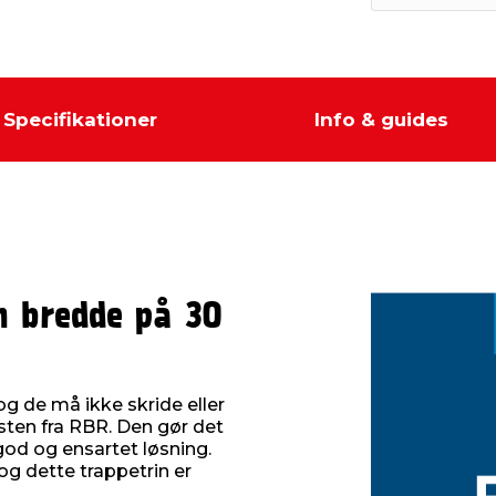
Specifikationer
Info & guides
n bredde på 30
 og de må ikke skride eller
sten fra RBR. Den gør det
od og ensartet løsning.
 og dette trappetrin er