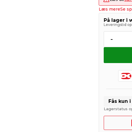
Læs mere
Se sp
På lager i
Leveringstid op 
-
Fås kun 
Lagerstatus o