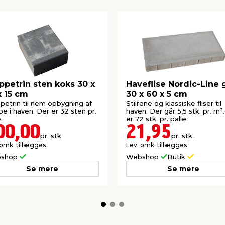
ppetrin sten koks 30 x
Haveflise Nordic-Line 
x 15 cm
30 x 60 x 5 cm
petrin til nem opbygning af
Stilrene og klassiske fliser til
pe i haven. Der er 32 sten pr.
haven. Der går 5,5 stk. pr. m²
.
er 72 stk. pr. palle.
00,00
21,95
pr. stk.
pr. stk.
 omk. tillægges
Lev. omk. tillægges
shop
Webshop
Butik
Se mere
Se mere