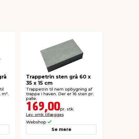
grå
Trappetrin sten grå 60 x
Murblok N
35 x 15 cm
60x30x12
til
Trappetrin til nem opbygning af
Til flotte o
. m².
trappe i haven. Der er 16 sten pr.
støttemure i
palle.
stk. pr. palle
169,00
75,7
pr. stk.
Lev. omk. tillægges
Lev. omk. til
Webshop
Webshop
Se mere