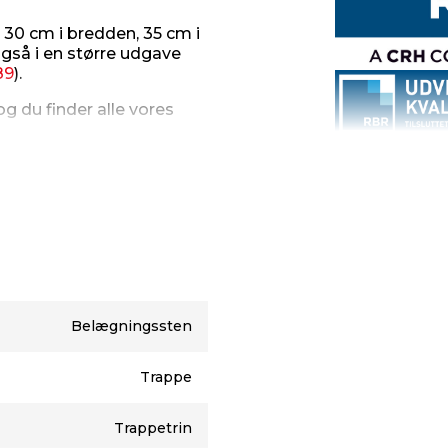
30 cm i bredden, 35 cm i
gså i en større udgave
89
).
og du finder alle vores
din adresse
r fragten 0 kr. Ved køb
ten 899 kr. for denne del
Belægningssten
der bliver leveret på din
Trappe
vere pallerne tilbage til
Trappetrin