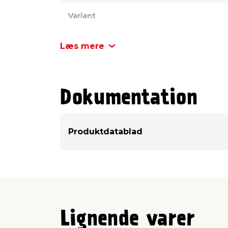
Variant
Farve
Læs mere
Længde
Dokumentation
Højde/tykkelse
Bredde
Produktdatablad
Mærke
Antal pr. palle
Vægt pr. stk.
Lignende varer