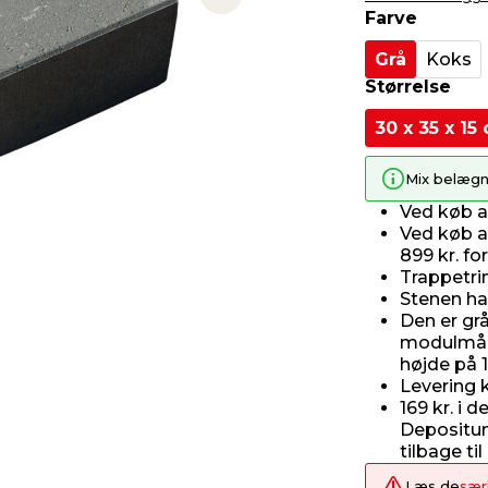
Next slide
Farve
Grå
Koks
Størrelse
30 x 35 x 15
Mix belægn
Ved køb 
Ved køb 
899 kr. fo
Trappetri
Stenen har
Den er grå
modulmål 
højde på 
Levering k
169 kr. i 
Depositum
tilbage ti
Læs de
sær