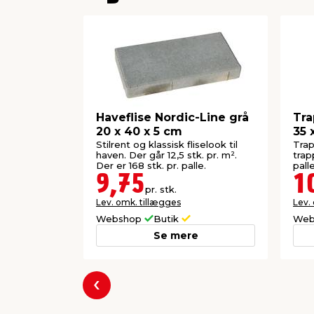
Haveflise Nordic-Line grå
Tra
20 x 40 x 5 cm
35 
Stilrent og klassisk fliselook til
Trap
haven. Der går 12,5 stk. pr. m².
trap
Der er 168 stk. pr. palle.
palle
9,75
1
pr. stk.
Lev. omk. tillægges
Lev.
Webshop
Butik
Web
Se mere
Forrige