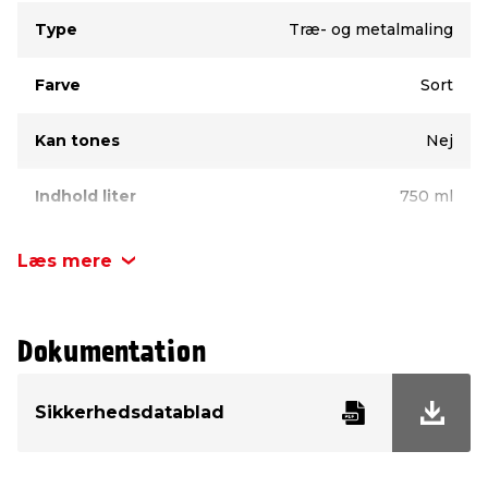
Type
Værdi
Type
Træ- og metalmaling
Farve
Sort
Kan tones
Nej
Indhold liter
750 ml
Glans
45
Læs mere
Olie-/vandbaseret
Oliebaseret
Dokumentation
Mærke
LUXI®
Sikkerhedsdatablad
Tørretid
24 timer
Rækkeevne
10–12 m² pr. liter