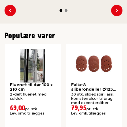
Se forrige
Se 
Populære varer
Fluenet til dør 100 x
Falke®
210 cm
sliberondeller Ø125
mm til
2-delt fluenet med
30 stk. slibepapir i ass.
excentersliber
selvluk.
kornstørrelser til brug
med excentersliber
69,00
79,95
pr. stk.
pr. stk.
Lev. omk. tillægges
Lev. omk. tillægges