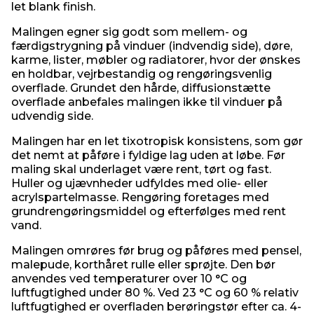
let blank finish.
Malingen egner sig godt som mellem- og
færdigstrygning på vinduer (indvendig side), døre,
karme, lister, møbler og radiatorer, hvor der ønskes
en holdbar, vejrbestandig og rengøringsvenlig
overflade. Grundet den hårde, diffusionstætte
overflade anbefales malingen ikke til vinduer på
udvendig side.
Malingen har en let tixotropisk konsistens, som gør
det nemt at påføre i fyldige lag uden at løbe. Før
maling skal underlaget være rent, tørt og fast.
Huller og ujævnheder udfyldes med olie- eller
acrylspartelmasse. Rengøring foretages med
grundrengøringsmiddel og efterfølges med rent
vand.
Malingen omrøres før brug og påføres med pensel,
malepude, korthåret rulle eller sprøjte. Den bør
anvendes ved temperaturer over 10 °C og
luftfugtighed under 80 %. Ved 23 °C og 60 % relativ
luftfugtighed er overfladen berøringstør efter ca. 4-