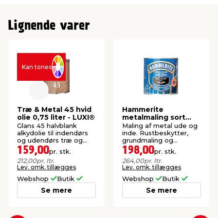
Lignende varer
Kan tones
Træ & Metal 45 hvid
Hammerite
olie 0,75 liter - LUXI®
metalmaling sort
glat effekt 750 ml
Glans 45 halvblank
Maling af metal ude og
alkydolie til indendørs
inde. Rustbeskytter,
og udendørs træ og
grundmaling og
metal.
slutmaling i én.
159,00
198,00
pr. stk.
pr. stk.
212,00
pr. ltr.
264,00
pr. ltr.
Lev. omk. tillægges
Lev. omk. tillægges
Webshop
Butik
Webshop
Butik
Se mere
Se mere