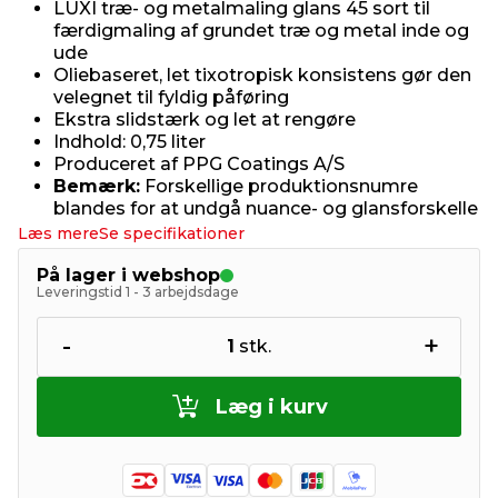
LUXI træ- og metalmaling glans 45 sort til
færdigmaling af grundet træ og metal inde og
ude
Oliebaseret, let tixotropisk konsistens gør den
velegnet til fyldig påføring
Ekstra slidstærk og let at rengøre
Indhold: 0,75 liter
Produceret af PPG Coatings A/S
Bemærk:
Forskellige produktionsnumre
blandes for at undgå nuance- og glansforskelle
Læs mere
Se specifikationer
På lager i webshop
Leveringstid 1 - 3 arbejdsdage
-
+
1
stk.
Læg i kurv