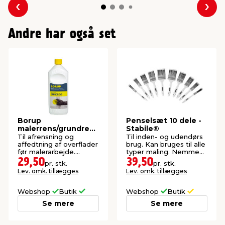
Forrige
Næs
Andre har også set
Borup
Penselsæt 10 dele -
malerrens/grundrens
Stabile®
1 liter
Til afrensning og
Til inden- og udendørs
affedtning af overflader
brug. Kan bruges til alle
før malerarbejde.
typer maling. Nemme
Koncentreret.
at rengøre.
29,50
39,50
pr. stk.
pr. stk.
Lev. omk. tillægges
Lev. omk. tillægges
Webshop
Butik
Webshop
Butik
Se mere
Se mere