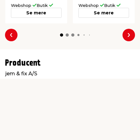
Webshop
Butik
Webshop
Butik
Se mere
Se mere
Forrige
Næs
Producent
jem & fix A/S
Skomagervej 12
7100 Vejle
kundeservice@jemfix.com