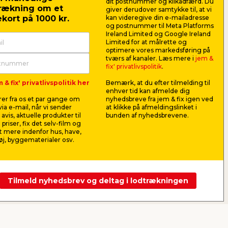
dit postnummer og klikadfærd. Du
ngerstykke
rækning om et
giver derudover samtykke til, at vi
kort på 1000 kr.
kan videregive din e-mailadresse
maskine
og postnummer til Meta Platforms
Ireland Limited og Google Ireland
konøgle
Limited for at målrette og
optimere vores markedsføring på
tværs af kanaler. Læs mere i
jem &
eller læs guiden
fix' privatlivspolitik
.
 & fix' privatlivspolitik her
Bemærk, at du efter tilmelding til
enhver tid kan afmelde dig
er fra os et par gange om
nyhedsbreve fra jem & fix igen ved
ia e-mail, når vi sender
at klikke på afmeldingslinket i
avis, aktuelle produkter til
bunden af nyhedsbrevene.
 priser, fix det selv-film og
 mere indenfor hus, have,
j, byggematerialer osv.
Tilmeld nyhedsbrev og deltag i lodtrækningen