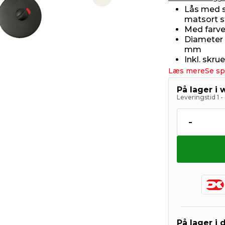
Next slide
Lås med st
matsort s
Med farve
Diameter 
mm
Inkl. skru
Læs mere
Se sp
På lager i
Leveringstid 1 
-
På lager i 