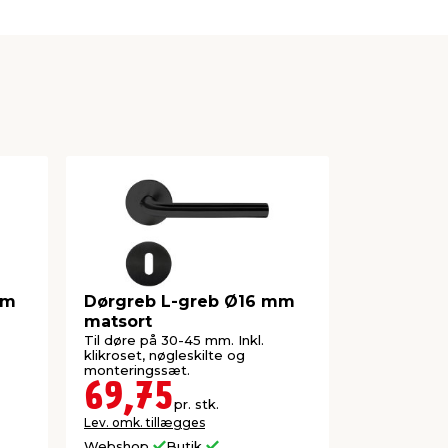
mm
Dørgreb L-greb Ø16 mm
Låsekass
matsort
Til døre på 30-45 mm. Inkl.
Vendbar me
klikroset, nøgleskilte og
med 1 nøgle. 
monteringssæt.
69,75
99,9
pr. stk.
Lev. omk. tillægges
Lev. omk. til
Webshop
Butik
Webshop