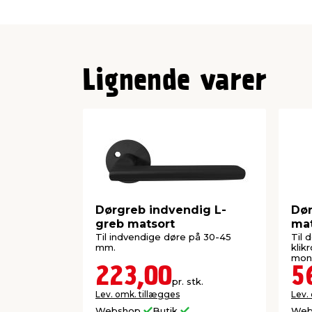
Lignende varer
Dørgreb indvendig L-
Dø
greb matsort
mat
Til indvendige døre på 30-45
Til 
mm.
klik
mon
223,00
5
pr. stk.
Lev. omk. tillægges
Lev.
Webshop
Butik
Web