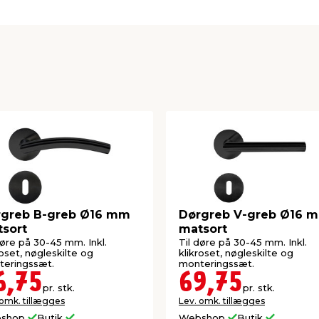
rgreb B-greb Ø16 mm
Dørgreb V-greb Ø16 
sort
matsort
døre på 30-45 mm. Inkl.
Til døre på 30-45 mm. Inkl.
roset, nøgleskilte og
klikroset, nøgleskilte og
teringssæt.
monteringssæt.
6,75
69,75
pr. stk.
pr. stk.
 omk. tillægges
Lev. omk. tillægges
shop
Butik
Webshop
Butik