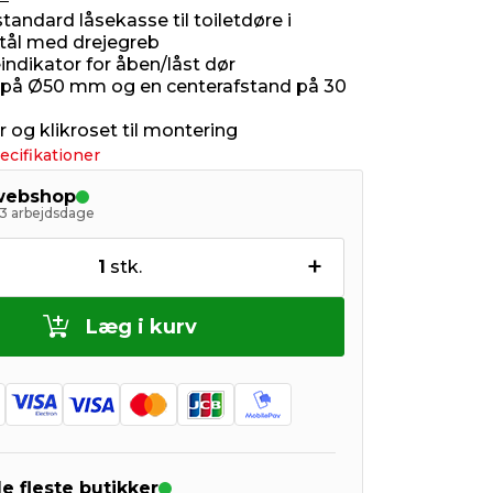
andard låsekasse til toiletdøre i
tål med drejegreb
indikator for åben/låst dør
på Ø50 mm og en centerafstand på 30
er og klikroset til montering
ecifikationer
 webshop
- 3 arbejdsdage
+
1
stk.
Læg i kurv
de fleste butikker