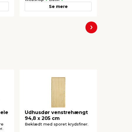
Se mere
Næste
ele
Udhusdør venstrehængt
Dørgreb 
94,8 x 205 cm
matsort
re
Beklædt med sporet krydsfiner.
Til døre på 
r.
klikroset, n