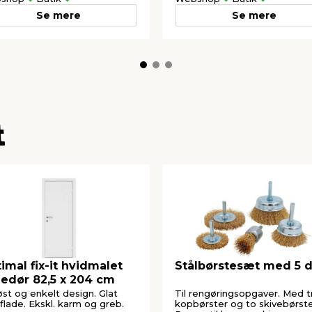
Se mere
Se mere
t
imal fix-it hvidmalet
Stålbørstesæt med 5 d
ledør 82,5 x 204 cm
øst og enkelt design. Glat
Til rengøringsopgaver. Med t
flade. Ekskl. karm og greb.
kopbørster og to skivebørste