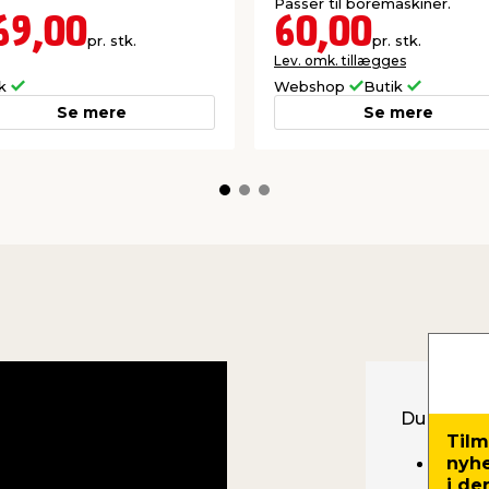
Passer til boremaskiner.
69,00
60,00
pr. stk.
pr. stk.
Lev. omk. tillægges
ik
Webshop
Butik
Se mere
Se mere
Du skal b
Tilm
nyh
Dørhå
i de