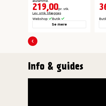
aluramme.
219,00
3
pr. stk.
Lev. omk. tillægges
Webshop
Butik
But
Se mere
Forrige
Info & guides