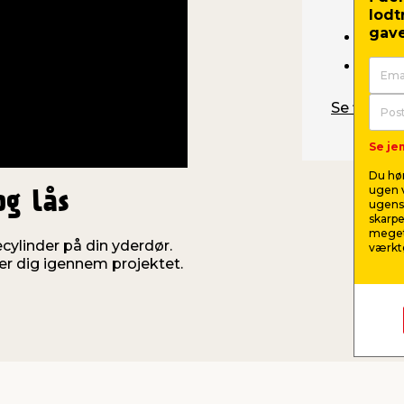
forlæ
lodt
gave
Bore
Unbra
Se filmen 
Se jem
Du hør
ugen v
og lås
ugens 
skarpe
meget
cylinder på din yderdør.
værktø
der dig igennem projektet.