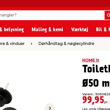
angler?
angler?
& belysning
Maling & kemi
Værktøj
Bil & 
Dørhåndtag & nøglecylindre
re & vinduer
Dørhåndtag & nøglecylindre
HOME it
Toilet
Ø50 m
Varenr.: 906082
99,95
pr. 
Lev. omk. tillægg